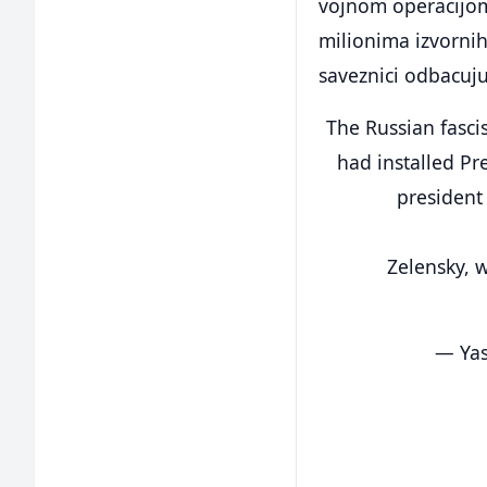
vojnom operacijom"
milionima izvornih
saveznici odbacuju
The Russian fascis
had installed Pr
president 
Zelensky, w
— Ya