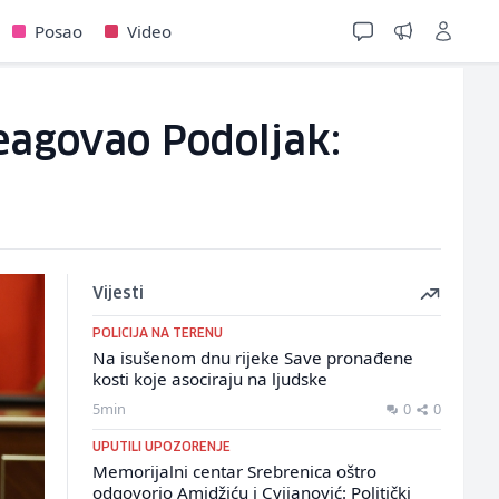
Posao
Video
reagovao Podoljak:
Vijesti
POLICIJA NA TERENU
Na isušenom dnu rijeke Save pronađene
kosti koje asociraju na ljudske
5min
0
0
UPUTILI UPOZORENJE
Memorijalni centar Srebrenica oštro
odgovorio Amidžiću i Cvijanović: Politički