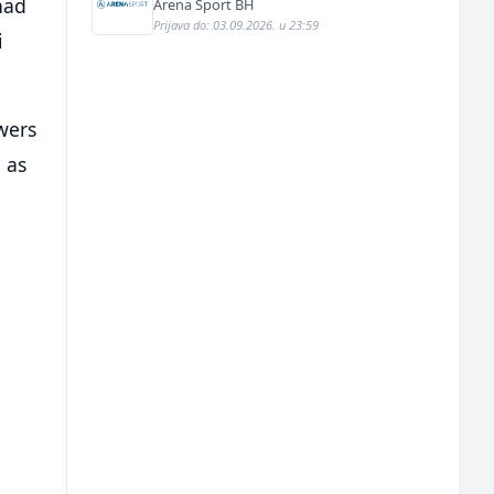
nad
Arena Sport BH
Prijava do: 03.09.2026. u 23:59
i
owers
 as