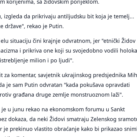
im korijenima, sa židovskim porijeklom.
izgleda da prikrivaju antiljudsku bit koja je temelj...
 države", rekao je Putin.
jelu situaciju čini krajnje odvratnom, jer "etnički Židov
 nacizma i prikriva one koji su svojedobno vodili holok
 istrebljenje milion i po ljudi".
 za komentar, savjetnik ukrajinskog predsjednika Mih
 da je sam Putin odvratan "kada pokušava opravdati
rotiv građana druge zemlje monstruoznom laži".
 je u junu rekao na ekonomskom forumu u Sankt
bez dokaza, da neki Židovi smatraju Zelenskog sramo
er je prekinuo vlastito obraćanje kako bi prikazao sni