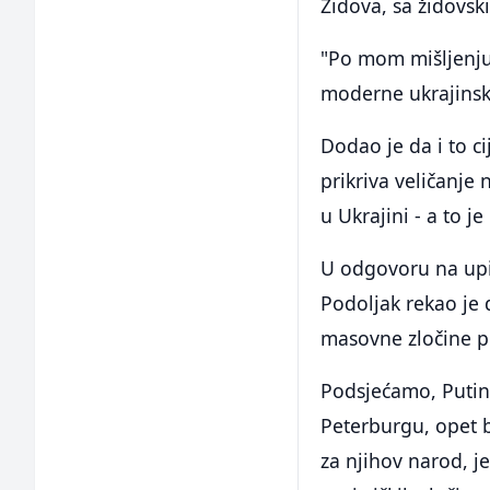
Židova, sa židovsk
"Po mom mišljenju, 
moderne ukrajinske
Dodao je da i to ci
prikriva veličanje
u Ukrajini - a to je
U odgovoru na upit
Podoljak rekao je
masovne zločine p
Podsjećamo, Putin
Peterburgu, opet 
za njihov narod, j