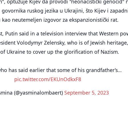
, optužuje Kijev da provodi "neonacistički genocid" 
 govornika ruskog jezika u Ukrajini, što Kijev i zapadn
 kao neutemeljen izgovor za ekspanzionistički rat.
t, Putin said in a television interview that Western p
esident Volodymyr Zelensky, who is of Jewish heritage,
of Ukraine to cover up the glorification of Nazism.
ho has said earlier that some of his grandfather’s…
pic.twitter.com/EKUnOdkxF8
smina (@yasminalombaert)
September 5, 2023