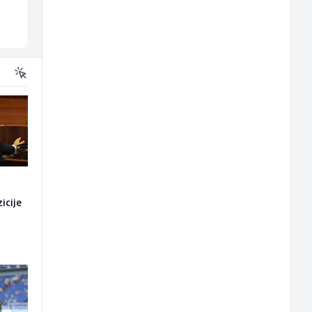
Sarajevo
Više lokacija
i
icije