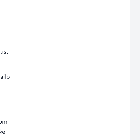
aust
ailo
tom
mke