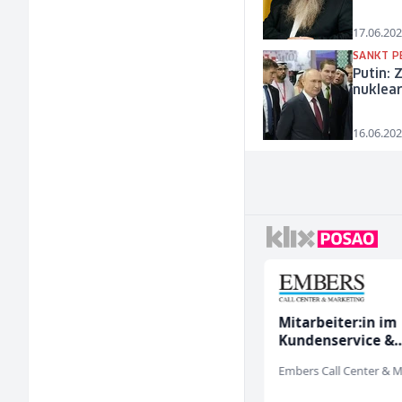
17.06.202
SANKT P
Putin: 
nuklea
16.06.202
Prodajni savjetnik (m/
Mitarbeiter:in im
ž)
Kundenservice &
Support (m/w/d)
Tehnolix