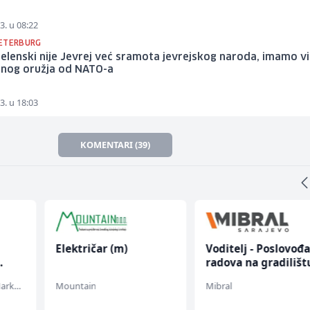
3. u 08:22
ETERBURG
Zelenski nije Jevrej već sramota jevrejskog naroda, imamo v
rnog oružja od NATO-a
3. u 18:03
KOMENTARI (39)
Električar (m)
Voditelj - Poslovođ
radova na gradilišt
(m/ž)
Embers Call Center & Marketing
Mountain
Mibral