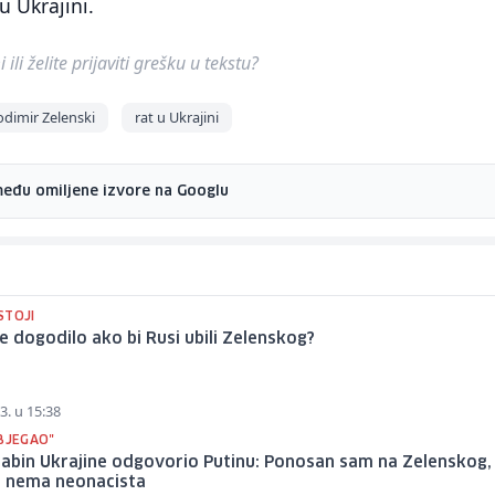
 u Ukrajini.
ili želite prijaviti grešku u tekstu?
odimir Zelenski
rat u Ukrajini
među omiljene izvore na Googlu
STOJI
se dogodilo ako bi Rusi ubili Zelenskog?
3. u 15:38
OBJEGAO"
rabin Ukrajine odgovorio Putinu: Ponosan sam na Zelenskog,
i nema neonacista