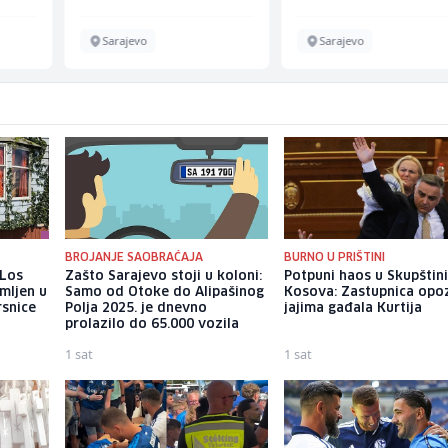
Sarajevo
Sarajevo
BROJANJE SAOBRAĆAJA
BURNO U PRIŠTINI
 Los
Zašto Sarajevo stoji u koloni:
Potpuni haos u Skupštin
mljen u
Samo od Otoke do Alipašinog
Kosova: Zastupnica opoz
rsnice
Polja 2025. je dnevno
jajima gađala Kurtija
prolazilo do 65.000 vozila
1 sat
1 sat