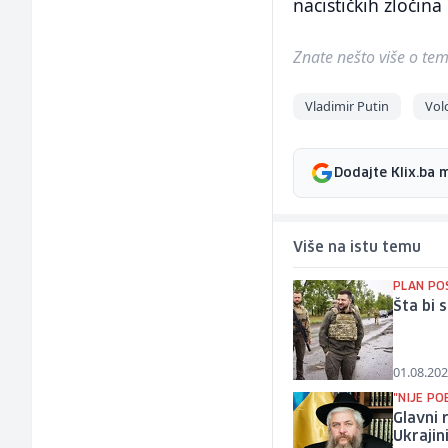
nacističkih zločina
Znate nešto više o temi 
Vladimir Putin
Vol
Dodajte Klix.ba 
Više na istu temu
PLAN PO
Šta bi 
01.08.202
"NIJE P
Glavni 
Ukrajin