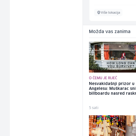
Sarajevo
Više lokacija
Možda vas zanima
O ČEMU JE RIJEČ
Nesvakidašnji prizor u
Angelesu: Muškarac sni
billboardu nasred rask
5 sati