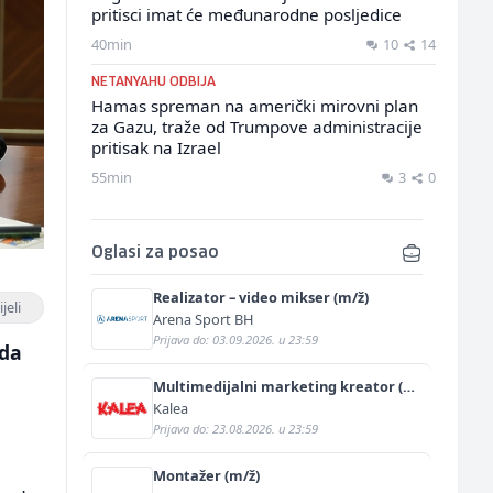
pritisci imat će međunarodne posljedice
40min
10
14
NETANYAHU ODBIJA
Hamas spreman na američki mirovni plan
za Gazu, traže od Trumpove administracije
pritisak na Izrael
55min
3
0
Oglasi za posao
Realizator – video mikser (m/ž)
jeli
Arena Sport BH
Prijava do: 03.09.2026. u 23:59
 da
Multimedijalni marketing kreator (m/
ž)
Kalea
Prijava do: 23.08.2026. u 23:59
Montažer (m/ž)