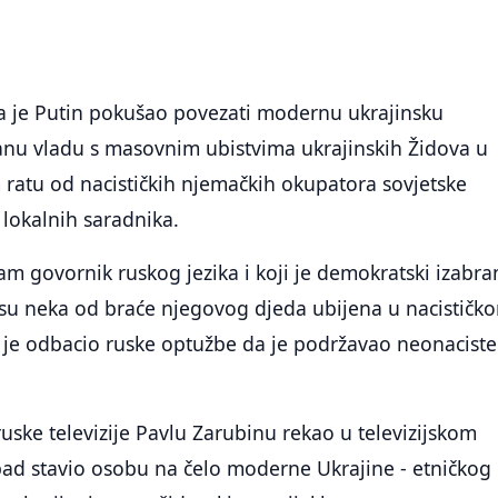
da je Putin pokušao povezati modernu ukrajinsku
anu vladu s masovnim ubistvima ukrajinskih Židova u
ratu od nacističkih njemačkih okupatora sovjetske
 lokalnih saradnika.
 sam govornik ruskog jezika i koji je demokratski izabra
 su neka od braće njegovog djeda ubijena u nacističk
 je odbacio ruske optužbe da je podržavao neonaciste
ruske televizije Pavlu Zarubinu rekao u televizijskom
pad stavio osobu na čelo moderne Ukrajine - etničkog