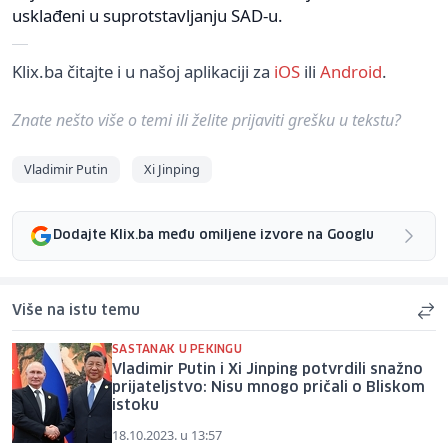
usklađeni u suprotstavljanju SAD-u.
Klix.ba čitajte i u našoj aplikaciji za
iOS
ili
Android
.
Znate nešto više o temi ili želite prijaviti grešku u tekstu?
Vladimir Putin
Xi Jinping
Dodajte Klix.ba među omiljene izvore na Googlu
Više na istu temu
SASTANAK U PEKINGU
Vladimir Putin i Xi Jinping potvrdili snažno
prijateljstvo: Nisu mnogo pričali o Bliskom
istoku
18.10.2023. u 13:57