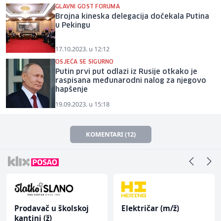
GLAVNI GOST FORUMA
Brojna kineska delegacija dočekala Putina
u Pekingu
17.10.2023. u 12:12
OSJEĆA SE SIGURNO
Putin prvi put odlazi iz Rusije otkako je
raspisana međunarodni nalog za njegovo
hapšenje
19.09.2023. u 15:18
KOMENTARI (12)
Prodavač u školskoj
Električar (m/ž)
kantini (ž)