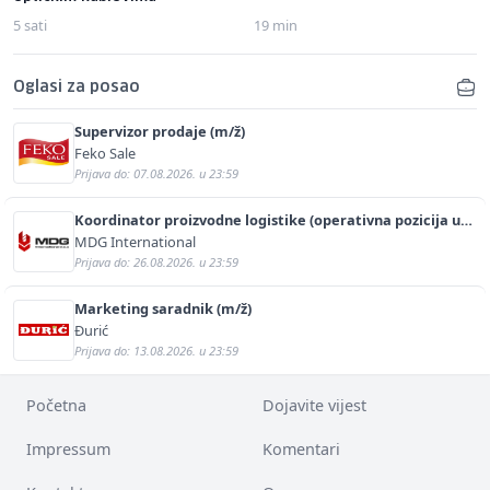
5 sati
19 min
Oglasi za posao
Supervizor prodaje (m/ž)
Feko Sale
Prijava do: 07.08.2026. u 23:59
Koordinator proizvodne logistike (operativna pozicija u
proizvodnji) (m/ž)
MDG International
Prijava do: 26.08.2026. u 23:59
Marketing saradnik (m/ž)
Đurić
Prijava do: 13.08.2026. u 23:59
Početna
Dojavite vijest
Impressum
Komentari