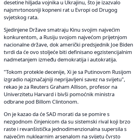
desetine hiljada vojnika u Ukrajinu, što je izazvalo
najsmrtonosniji kopneni rat u Evropi od Drugog
svjetskog rata.
Sjedinjene Države smatraju Kinu svojim najvećim
konkurentom, a Rusiju svojom najvećom prijetnjom
nacionalne države, dok američki predsjednik Joe Biden
tvrdi da će ovo stoljeće biti definisano egzistencijalnim
nadmetanjem između demokratija i autokratija.
"Tokom protekle decenije, Xi je sa Putinovom Rusijom
izgradio najznačajniji neprijavljeni savez na svijetu",
rekao je za Reuters Graham Allison, profesor na
Univerzitetu Harvard i bivši pomoćnik ministra
odbrane pod Billom Clintonom.
On je kazao da će SAD morati da se pomire s
nezgodnom činjenicom da su sistemski rival koji brzo
raste i revanšistička jednodimenzionalna supersila s
najvećim nuklearnim arsenalom na svijetu čvrsto