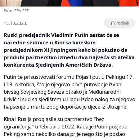
Foto: EPA-EFE
15.10.2023.
Podijeli
Ruski predsjednik Vladimir Putin sastat će se
naredne sedmice u Kini sa kineskim
predsjednikom Xi Jinpingom kako bi pokušao da
produbi partnerstvo između dva najveća strateška
konkurenta Sjedinjenih Američkih Država.
Putin će prisustvovati forumu Pojas i put u Pekingu 17.
i 18. oktobra, što je njegovo prvo putovanje izvan
bivšeg Sovjetskog Saveza otkako je Međunarodni
krivični sud sa sjedištem u Hagu izdao nalog za njegovo
hapšenje u martu zbog deportacije djece iz Ukrajine.
Kina i Rusija proglasile su partnerstvo "bez
ograničenja" u februaru 2022. kada je Putin posjetio
Peking samo nekoliko dana prije nego što je poslao