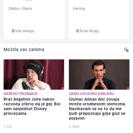
Slatko i Slano
Hering
Više lokacija
Široki Brijeg
Možda vas zanima
ISKRENO PRIZNANJE
GRADI USPJEŠNU KARIJERU
Brat Angeline Jolie nakon
Glumac Adnan Alić osvaja
razvoda otkrio da je gej: Bio
mreže urnebesnim snimcima:
sam opsjednut Disney
Navikavam se na to da me
princezama
ljudi prepoznaju gdje god se
pojavim
1 sat
2 sata