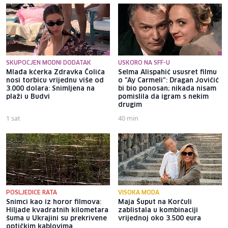
SKUPOCJEN MODNI DODATAK
USKORO NA SFF-U
Mlađa kćerka Zdravka Čolića
Selma Alispahić ususret filmu
nosi torbicu vrijednu više od
o "Ay Carmeli": Dragan Jovičić
3.000 dolara: Snimljena na
bi bio ponosan; nikada nisam
plaži u Budvi
pomislila da igram s nekim
drugim
1 sat
40 min
POSLJEDICE RATA
VISOKA MODA
Snimci kao iz horor filmova:
Maja Šuput na Korčuli
Hiljade kvadratnih kilometara
zablistala u kombinaciji
šuma u Ukrajini su prekrivene
vrijednoj oko 3.500 eura
optičkim kablovima