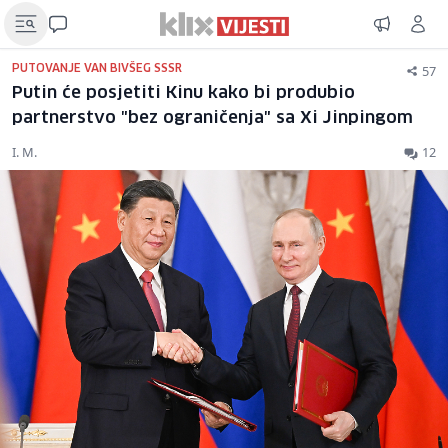
57
PUTOVANJE VAN BIVŠEG SSSR
Putin će posjetiti Kinu kako bi produbio
partnerstvo "bez ograničenja" sa Xi Jinpingom
I. M.
12