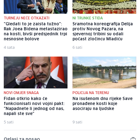
TURNEJU NEĆE OTKAZATI
NI TRUNKE STIDA
"Gledati to je zaista tužno":
Sramotna koreografija Delija
Rak Joea Bidena metastazirao
protiv Novog Pazara, na
na kosti, bivši predsjednik trpi
sjevernoj tribini su odali
nesnosne bolove
počast zločincu Mladiću
4 sata
6 sati
NOVI OMJER SNAGA
POLICIJA NA TERENU
Fidan otkrio kako će
Na isušenom dnu rijeke Save
funkcionisati novi vojni pakt:
pronađene kosti koje
"Napadnete li jednog od nas,
asociraju na ljudske
napali ste sve"
5 sati
9 sati
Oglasi za posao