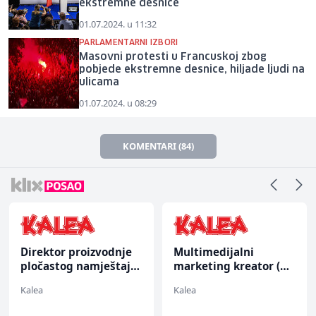
ekstremne desnice
01.07.2024. u 11:32
PARLAMENTARNI IZBORI
Masovni protesti u Francuskoj zbog
pobjede ekstremne desnice, hiljade ljudi na
ulicama
01.07.2024. u 08:29
KOMENTARI (84)
Direktor proizvodnje
Multimedijalni
pločastog namještaja
marketing kreator (m/
(m/ž)
ž)
Kalea
Kalea