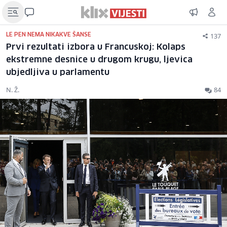
137
LE PEN NEMA NIKAKVE ŠANSE
Prvi rezultati izbora u Francuskoj: Kolaps
ekstremne desnice u drugom krugu, ljevica
ubjedljiva u parlamentu
N. Ž.
84