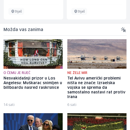
Ilijaš
Ilijaš
Možda vas zanima
O ČEMU JE RIJEČ
NE ŽELE MIR
Nesvakidašnji prizor u Los
Tel Avivu američki problemi
Angelesu: Muškarac snimljen u
ništa ne znače: Izraelska
billboardu nasred raskrsnice
vojska se sprema da
samostalno nastavi rat protiv
Irana
14 sati
6 sati