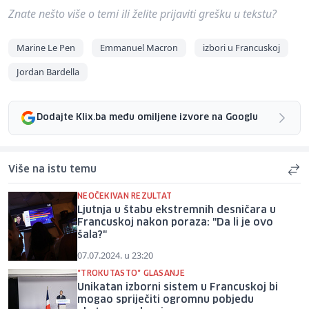
Znate nešto više o temi ili želite prijaviti grešku u tekstu?
Marine Le Pen
Emmanuel Macron
izbori u Francuskoj
Jordan Bardella
Dodajte Klix.ba među omiljene izvore na Googlu
Više na istu temu
NEOČEKIVAN REZULTAT
Ljutnja u štabu ekstremnih desničara u
Francuskoj nakon poraza: "Da li je ovo
šala?"
07.07.2024. u 23:20
"TROKUTASTO" GLASANJE
Unikatan izborni sistem u Francuskoj bi
mogao spriječiti ogromnu pobjedu