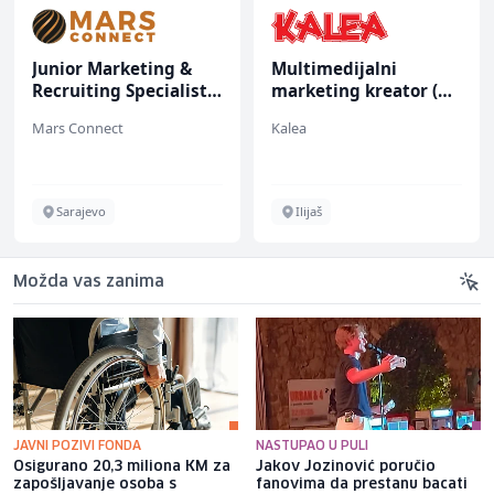
Junior Marketing &
Multimedijalni
Recruiting Specialist
marketing kreator (m/
(m/ž)
ž)
Mars Connect
Kalea
Sarajevo
Ilijaš
Možda vas zanima
JAVNI POZIVI FONDA
NASTUPAO U PULI
Osigurano 20,3 miliona KM za
Jakov Jozinović poručio
zapošljavanje osoba s
fanovima da prestanu bacati