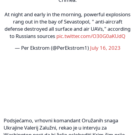
At night and early in the morning, powerful explosions
rang out in the bay of Sevastopol, " anti-aircraft
defense destroyed all surface and air UAVs," according
to Russians sources
pic.twitter.com/O30G0aKUdQ
— Per Ekstrom (@PerEkstrom1)
July 16, 2023
Podsjećamo, vrhovni komandant Oružanih snaga
Ukrajine Valerij Zalužni, rekao je u intervju za
Washington post da bi želio osloboditi Krim čim prije.