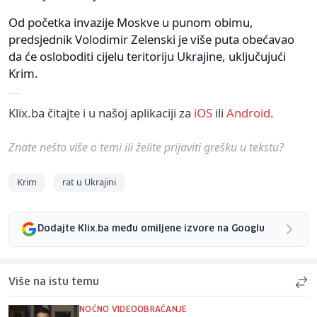
Od početka invazije Moskve u punom obimu,
predsjednik Volodimir Zelenski je više puta obećavao
da će osloboditi cijelu teritoriju Ukrajine, uključujući
Krim.
Klix.ba čitajte i u našoj aplikaciji za
iOS
ili
Android
.
Znate nešto više o temi ili želite prijaviti grešku u tekstu?
Krim
rat u Ukrajini
Dodajte Klix.ba među omiljene izvore na Googlu
Više na istu temu
NOĆNO VIDEOOBRAĆANJE