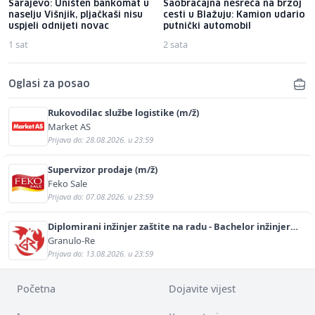
Sarajevo: Uništen bankomat u
Saobraćajna nesreća na brzoj
naselju Višnjik, pljačkaši nisu
cesti u Blažuju: Kamion udario
uspjeli odnijeti novac
putnički automobil
1 sat
2 sata
Oglasi za posao
Rukovodilac službe logistike (m/ž)
Market AS
Prijava do: 28.08.2026. u 23:59
Supervizor prodaje (m/ž)
Feko Sale
Prijava do: 07.08.2026. u 23:59
Diplomirani inžinjer zaštite na radu - Bachelor inžinjer
sigurnosti i pomoći (m/ž)
Granulo-Re
Prijava do: 13.08.2026. u 23:59
Početna
Dojavite vijest