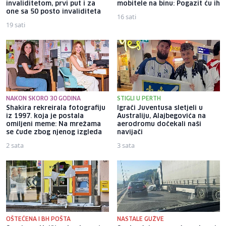
invaliditetom, prvi put i za
mobitele na binu: Pogazit ću ih
one sa 50 posto invaliditeta
16 sati
19 sati
NAKON SKORO 30 GODINA
STIGLI U PERTH
Shakira rekreirala fotografiju
Igrači Juventusa sletjeli u
iz 1997. koja je postala
Australiju, Alajbegovića na
omiljeni meme: Na mrežama
aerodromu dočekali naši
se čude zbog njenog izgleda
navijači
2 sata
3 sata
OŠTEĆENA I BH POŠTA
NASTALE GUŽVE