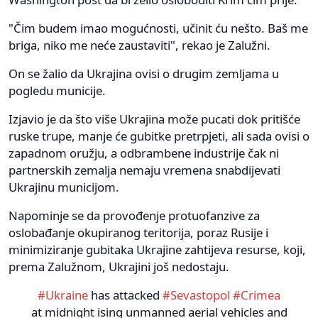
"Čim budem imao mogućnosti, učinit ću nešto. Baš me
briga, niko me neće zaustaviti", rekao je Zalužni.
On se žalio da Ukrajina ovisi o drugim zemljama u
pogledu municije.
Izjavio je da što više Ukrajina može pucati dok pritišće
ruske trupe, manje će gubitke pretrpjeti, ali sada ovisi o
zapadnom oružju, a odbrambene industrije čak ni
partnerskih zemalja nemaju vremena snabdijevati
Ukrajinu municijom.
Napominje se da provođenje protuofanzive za
oslobađanje okupiranog teritorija, poraz Rusije i
minimiziranje gubitaka Ukrajine zahtijeva resurse, koji,
prema Zalužnom, Ukrajini još nedostaju.
#Ukraine
has attacked
#Sevastopol
#Crimea
at midnight ising unmanned aerial vehicles and