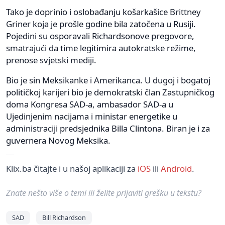
Tako je doprinio i oslobađanju košarkašice Brittney
Griner koja je prošle godine bila zatočena u Rusiji.
Pojedini su osporavali Richardsonove pregovore,
smatrajući da time legitimira autokratske režime,
prenose svjetski mediji.
Bio je sin Meksikanke i Amerikanca. U dugoj i bogatoj
političkoj karijeri bio je demokratski član Zastupničkog
doma Kongresa SAD-a, ambasador SAD-a u
Ujedinjenim nacijama i ministar energetike u
administraciji predsjednika Billa Clintona. Biran je i za
guvernera Novog Meksika.
Klix.ba čitajte i u našoj aplikaciji za
iOS
ili
Android
.
Znate nešto više o temi ili želite prijaviti grešku u tekstu?
SAD
Bill Richardson