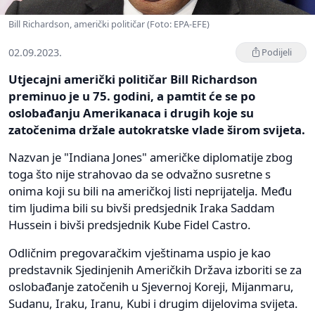
Bill Richardson, američki političar (Foto: EPA-EFE)
02.09.2023.
Podijeli
Utjecajni američki političar Bill Richardson
preminuo je u 75. godini, a pamtit će se po
oslobađanju Amerikanaca i drugih koje su
zatočenima držale autokratske vlade širom svijeta.
Nazvan je "Indiana Jones" američke diplomatije zbog
toga što nije strahovao da se odvažno susretne s
onima koji su bili na američkoj listi neprijatelja. Među
tim ljudima bili su bivši predsjednik Iraka Saddam
Hussein i bivši predsjednik Kube Fidel Castro.
Odličnim pregovaračkim vještinama uspio je kao
predstavnik Sjedinjenih Američkih Država izboriti se za
oslobađanje zatočenih u Sjevernoj Koreji, Mijanmaru,
Sudanu, Iraku, Iranu, Kubi i drugim dijelovima svijeta.