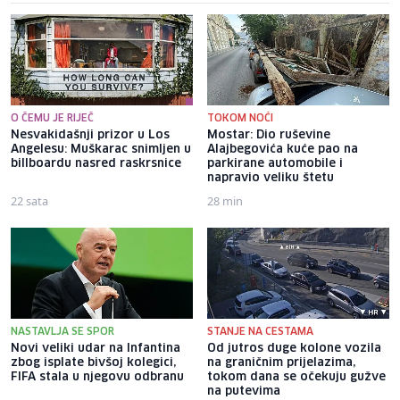
O ČEMU JE RIJEČ
TOKOM NOĆI
Nesvakidašnji prizor u Los
Mostar: Dio ruševine
Angelesu: Muškarac snimljen u
Alajbegovića kuće pao na
billboardu nasred raskrsnice
parkirane automobile i
napravio veliku štetu
22 sata
28 min
NASTAVLJA SE SPOR
STANJE NA CESTAMA
Novi veliki udar na Infantina
Od jutros duge kolone vozila
zbog isplate bivšoj kolegici,
na graničnim prijelazima,
FIFA stala u njegovu odbranu
tokom dana se očekuju gužve
na putevima