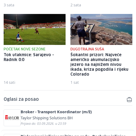
3 sata
2 sata
POČETAK NOVE SEZONE
DUGOTRAJNA SUŠA
Tok utakmice: Sarajevo -
Šokantni prizori: Najveće
Radnik 0:0
američko akumulacijsko
jezero na najnižem nivou
ikada, kriza pogodila i rijeku
Colorado
14 sati
1 sat
Oglasi za posao
Broker - Transport Koordinator (m/ž)
Taylor Shipping Solutions BH
Prijava do: 03.09.2026. u 23:59