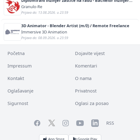
Diplomirani inžinjer zaštite na radu - Bachelor inžinjer
sigurnosti i pomoći (m/ž)
Granulo-Re
Prijava do: 13.08.2026. u 23:59
3D Animator - Blender Artist (m/ž) / Remote Freelance
Immersive 3D Animation
Prijava do: 08.09.2026. u 23:59
Početna
Dojavite vijest
Impressum
Komentari
Kontakt
O nama
Oglašavanje
Privatnost
Sigurnost
Oglasi za posao
Facebook
YouTube
LinkedIn
Twitter
Instagram
RSS
App Store
Google Play