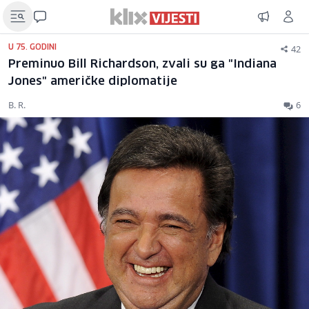
42
U 75. GODINI
Preminuo Bill Richardson, zvali su ga "Indiana
Jones" američke diplomatije
B. R.
6