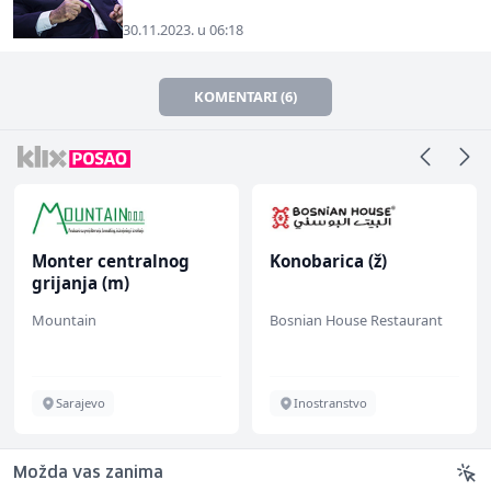
30.11.2023. u 06:18
KOMENTARI (6)
Monter centralnog
Konobarica (ž)
grijanja (m)
Mountain
Bosnian House Restaurant
Sarajevo
Inostranstvo
Možda vas zanima