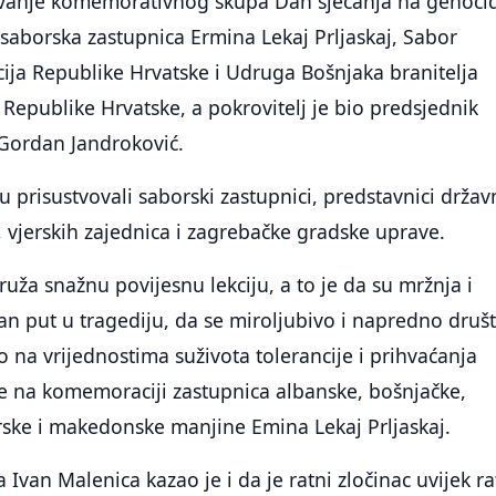
žavanje komemorativnog skupa Dan sjećanja na genoci
e saborska zastupnica Ermina Lekaj Prljaskaj, Sabor
cija Republike Hrvatske i Udruga Bošnjaka branitelja
epublike Hrvatske, a pokrovitelj je bio predsjednik
Gordan Jandroković.
 prisustvovali saborski zastupnici, predstavnici drža
i, vjerskih zajednica i zagrebačke gradske uprave.
uža snažnu povijesnu lekciju, a to je da su mržnja i
n put u tragediju, da se miroljubivo i napredno druš
o na vrijednostima suživota tolerancije i prihvaćanja
a je na komemoraciji zastupnica albanske, bošnjačke,
rske i makedonske manjine Emina Lekaj Prljaskaj.
Ivan Malenica kazao je i da je ratni zločinac uvijek ra