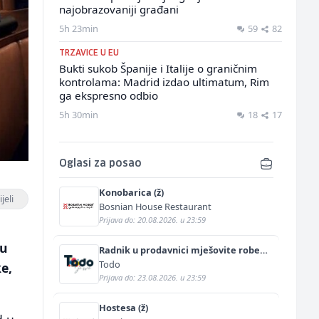
najobrazovaniji građani
5h 23min
59
82
TRZAVICE U EU
Bukti sukob Španije i Italije o graničnim
kontrolama: Madrid izdao ultimatum, Rim
ga ekspresno odbio
5h 30min
18
17
Oglasi za posao
Konobarica (ž)
jeli
Bosnian House Restaurant
Prijava do: 20.08.2026. u 23:59
su
Radnik u prodavnici mješovite robe
(m/ž)
Todo
e,
Prijava do: 23.08.2026. u 23:59
Hostesa (ž)