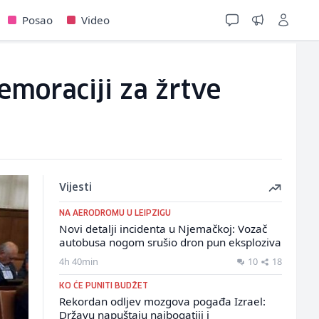
Posao
Video
emoraciji za žrtve
Vijesti
NA AERODROMU U LEIPZIGU
Novi detalji incidenta u Njemačkoj: Vozač
autobusa nogom srušio dron pun eksploziva
4h 40min
10
18
KO ĆE PUNITI BUDŽET
Rekordan odljev mozgova pogađa Izrael:
Državu napuštaju najbogatiji i