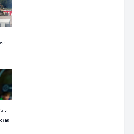
usa
čara
korak