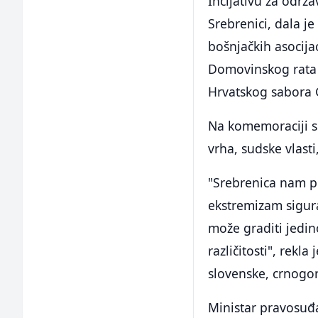
Incijativu za odr
Srebrenici, dala j
bošnjačkih asocija
Domovinskog rata R
Hrvatskog sabora 
Na komemoraciji su
vrha, sudske vlast
"Srebrenica nam pr
ekstremizam sigura
može graditi jedin
različitosti", rekl
slovenske, crnogo
Ministar pravosuđa 