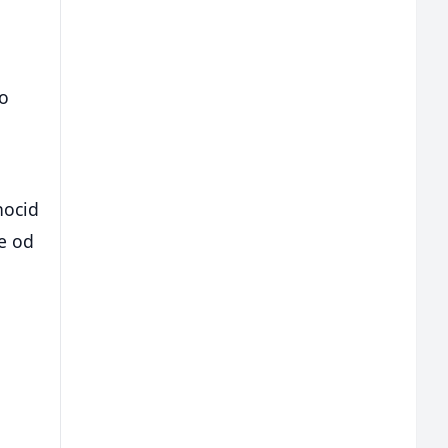
no
nocid
se od