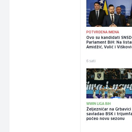
POTVRĐENA IMENA
Ovo su kandidati SNSD
Parlament BiH: Na list
Amidžić, Vulić i Viškovi
6 sati
WWIN LIGA BIH
Željezničar na Grbavici
savladao BSK i trijumf
počeo novu sezonu