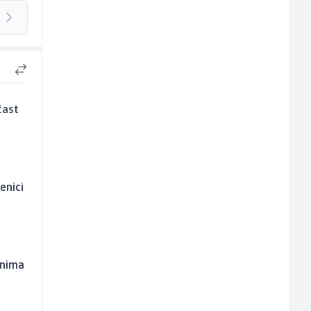
čast
enici
inima