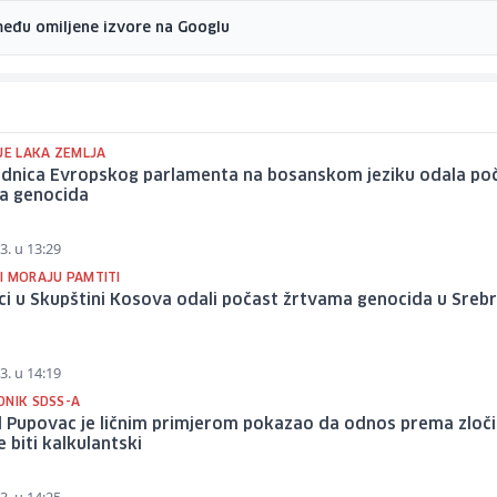
među omiljene izvore na Googlu
JE LAKA ZEMLJA
ednica Evropskog parlamenta na bosanskom jeziku odala po
a genocida
3. u 13:29
I MORAJU PAMTITI
ci u Skupštini Kosova odali počast žrtvama genocida u Srebr
3. u 14:19
DNIK SDSS-A
d Pupovac je ličnim primjerom pokazao da odnos prema zloč
e biti kalkulantski