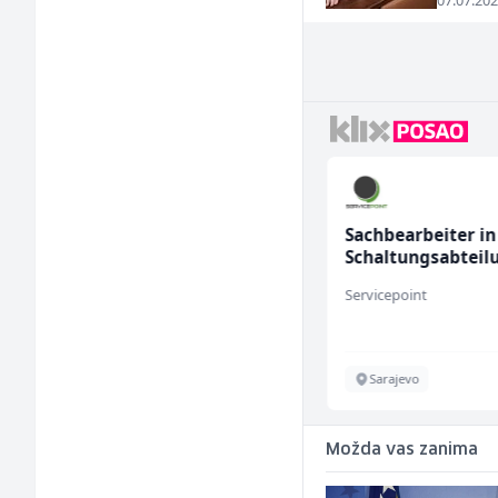
07.07.202
Trgovac - Magacioner
Sachbearbeiter in
(m/ž)
Schaltungsabteil
(m/w)
Amko komerc
Servicepoint
Fojnica
Sarajevo
Možda vas zanima