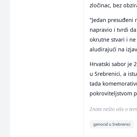
zločinac, bez obzir
"Jedan presuđeni ra
napravio i tvrdi d
okrutne stvari i ne
aludirajući na izj
Hrvatski sabor je 
u Srebrenici, a is
tada komemorativn
pokroviteljstvom 
Znate nešto više o temi 
genocid u Srebrenici