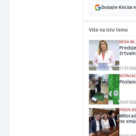
Dodajte Klix.ba 
Više na istu temu
NEKA IM 
Predsj
žrtvam
11.07.202
BOŠNJAC
Poslani
10.07.202
PREDSJE
Milora
ne smij