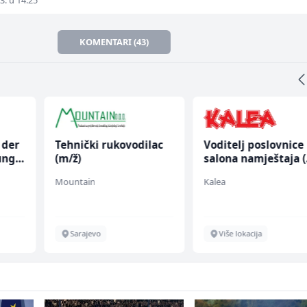
3. u 14:25
KOMENTARI (43)
 der
Tehnički rukovodilac
Voditelj poslovnice
ung
(m/ž)
salona namještaja 
ž)
Mountain
Kalea
Sarajevo
Više lokacija