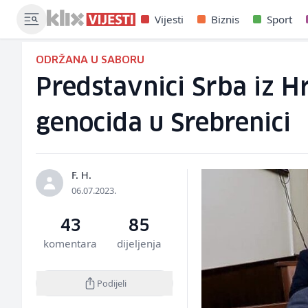
Vijesti
Biznis
Sport
ODRŽANA U SABORU
Predstavnici Srba iz H
genocida u Srebrenici
F. H.
06.07.2023.
43
85
komentara
dijeljenja
Podijeli