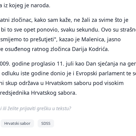
a iz kojeg je naroda.
tni zločinac, kako sam kaže, ne žali za svime što je
a bi to sve opet ponovio, svaku sekundu. Ovo su straš
 smijemo to prešutjeti", kazao je Malenica, jasno
ave osuđenog ratnog zločinca Darija Kodrića.
2009. godine proglasio 11. juli kao Dan sjećanja na ge
tu odluku iste godine donio je i Evropski parlament te 
i skup održava u Hrvatskom saboru pod visokim
predsjednika Hrvatskog sabora.
ili želite prijaviti grešku u tekstu?
Hrvatski sabor
SDSS