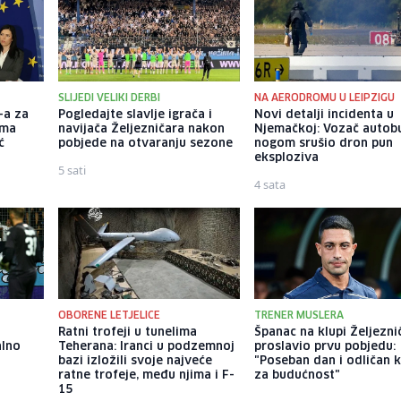
SLIJEDI VELIKI DERBI
NA AERODROMU U LEIPZIGU
-a za
Pogledajte slavlje igrača i
Novi detalji incidenta u
ama
navijača Željezničara nakon
Njemačkoj: Vozač autob
ć
pobjede na otvaranju sezone
nogom srušio dron pun
eksploziva
5 sati
4 sata
OBORENE LETJELICE
TRENER MUSLERA
Ratni trofeji u tunelima
Španac na klupi Željezni
alno
Teherana: Iranci u podzemnoj
proslavio prvu pobjedu:
bazi izložili svoje najveće
"Poseban dan i odličan 
ratne trofeje, među njima i F-
za budućnost"
15