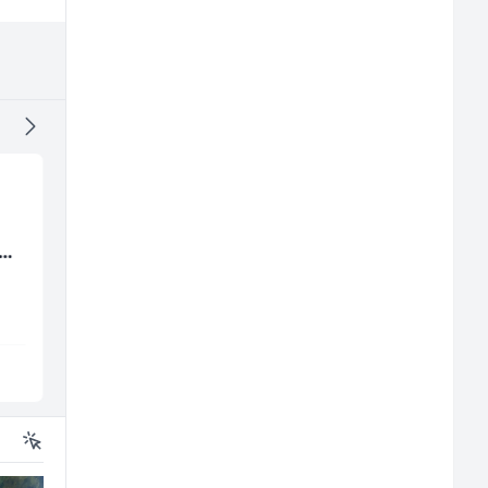
Mitarbeiter:in im
Električar (m)
(m/
Kundenservice &
Support (m/w/d)
Embers Call Center & Marketing
Mountain
Više lokacija
Sarajevo