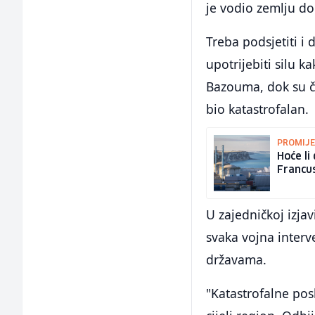
je vodio zemlju do
Treba podsjetiti i 
upotrijebiti silu k
Bazouma, dok su če
bio katastrofalan.
PROMIJE
Hoće li
Francu
U zajedničkoj izjav
svaka vojna interv
državama.
"Katastrofalne pos