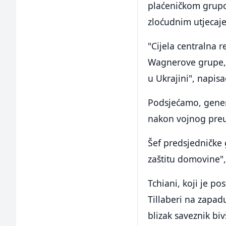
plaćeničkom grupo
zloćudnim utjecaj
"Cijela centralna r
Wagnerove grupe, č
u Ukrajini", napis
Podsjećamo, gener
nakon vojnog preu
Šef predsjedničke
zaštitu domovine",
Tchiani, koji je po
Tillaberi na zapad
blizak saveznik bi