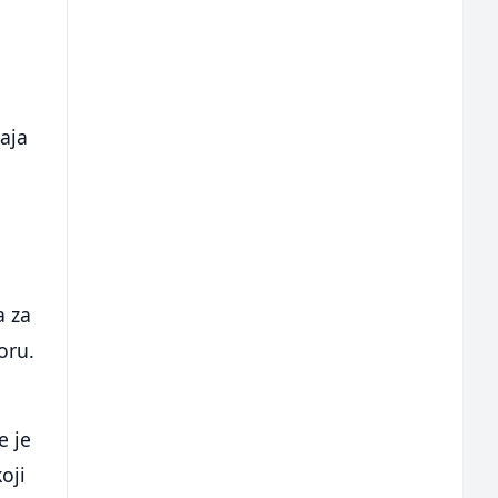
žaja
a za
oru.
e je
oji