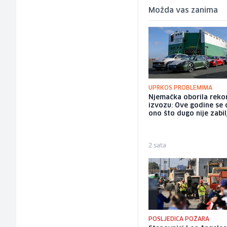
Možda vas zanima
UPRKOS PROBLEMIMA
Njemačka oborila reko
izvozu: Ove godine se 
ono što dugo nije zabi
2 sata
POSLJEDICA POŽARA