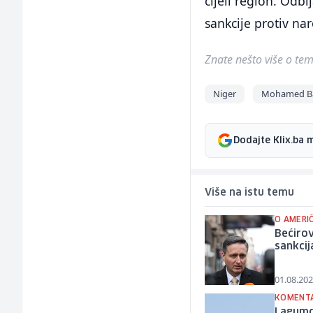
cijeli region. Od
sankcije protiv nar
Znate nešto više o temi 
Niger
Mohamed B
Dodajte Klix.ba 
Više na istu temu
O AMERIČ
Bećirov
sankcij
01.08.202
KOMENT
Lagumdž