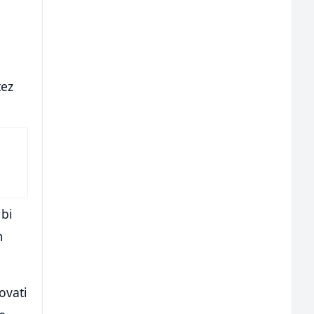
tez
 bi
m
ovati