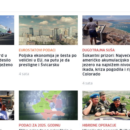
EUROSTATOVI PODACI
DUGOTRAJNA SUŠA
rd u
Poljska ekonomija je šesta po
Šokantni prizori: Najveć
desilo
veličini u EU, na putu je da
američko akumulacijsko
lježeno
prestigne i Švicarsku
jezero na najnižem nivo
ikada, kriza pogodila i r
4 sata
Colorado
4 sata
PODACI ZA 2025. GODINU
HIBRIDNE OPERACIJE