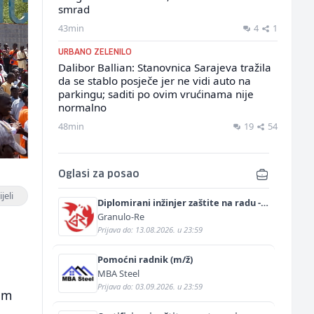
smrad
43min
4
1
URBANO ZELENILO
Dalibor Ballian: Stanovnica Sarajeva tražila
da se stablo posječe jer ne vidi auto na
parkingu; saditi po ovim vrućinama nije
normalno
48min
19
54
Oglasi za posao
jeli
Diplomirani inžinjer zaštite na radu -
Bachelor inžinjer sigurnosti i pomoći
Granulo-Re
(m/ž)
Prijava do: 13.08.2026. u 23:59
Pomoćni radnik (m/ž)
MBA Steel
Prijava do: 03.09.2026. u 23:59
um