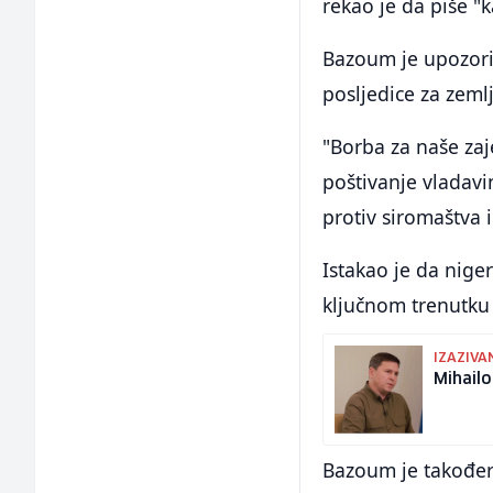
rekao je da piše "k
Bazoum je upozorio
posljedice za zemlju,
"Borba za naše zaj
poštivanje vladavi
protiv siromaštva 
Istakao je da nige
ključnom trenutku 
IZAZIVA
Mihailo
Bazoum je također