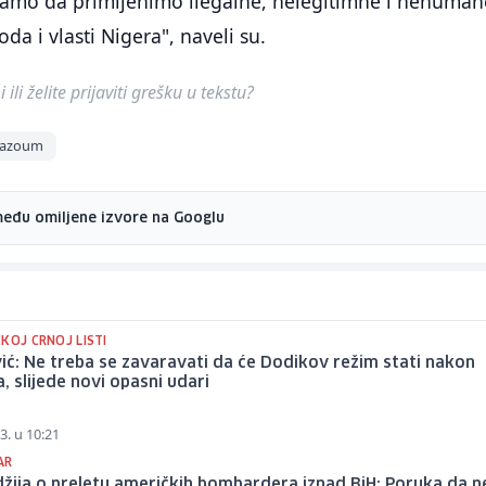
bijamo da primijenimo ilegalne, nelegitimne i nehuman
oda i vlasti Nigera", naveli su.
ili želite prijaviti grešku u tekstu?
azoum
među omiljene izvore na Googlu
KOJ CRNOJ LISTI
ić: Ne treba se zavaravati da će Dodikov režim stati nakon
a, slijede novi opasni udari
3. u 10:21
AR
ija o preletu američkih bombardera iznad BiH: Poruka da n