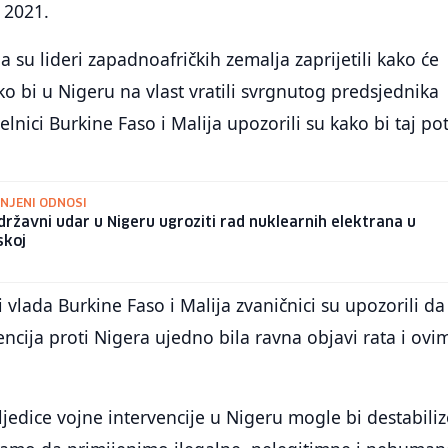
 2021.
da su lideri zapadnoafričkih zemalja zaprijetili kako će
ako bi u Nigeru na vlast vratili svrgnutog predsjednika
lnici Burkine Faso i Malija upozorili su kako bi taj po
NJENI ODNOSI
 državni udar u Nigeru ugroziti rad nuklearnih elektrana u
skoj
i vlada Burkine Faso i Malija zvaničnici su upozorili da
encija proti Nigera ujedno bila ravna objavi rata i ovi
ljedice vojne intervencije u Nigeru mogle bi destabiliz