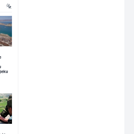
e
u
ijeku