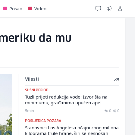
Posao
Video
 Ameriku da mu
Vijesti
SUŠNI PERIOD
Tuzli prijeti redukcija vode: Izvorišta na
minimumu, građanima upućen apel
5min
0
0
POSLJEDICA POŽARA
Stanovnici Los Angelesa očajni zbog miliona
kilograma trule hrane, širi se nesnosan