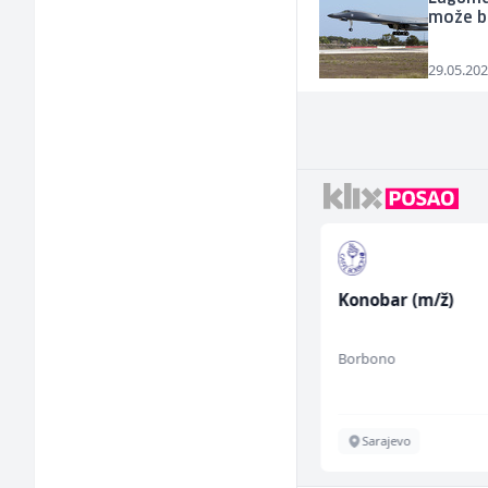
može bi
29.05.202
Asistent za
Konobar (m/ž)
administraciju (m/ž)
Ekopak
Borbono
Sarajevo
Sarajevo