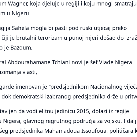
m Wagner, koja djeluje u regiji i koju mnogi smatraju
em u Nigeru.
egija Sahela mogla bi pasti pod ruski utjecaj preko
iji je brutalni terorizam u punoj mjeri došao do izra
ao je Bazoum.
al Abdourahamane Tchiani novi je šef Vlade Nigera
zimanja vlasti,
 garde imenovan je "predsjednikom Nacionalnog vijeć
 dok demokratski izabranog predsjednika drže u pritv
stavljen da vodi elitnu jedinicu 2015, dolazi iz regije
u Nigera, glavnog regrutnog područja za vojsku. I dalj
všeg predsjednika Mahamadoua Issoufoua, političara k