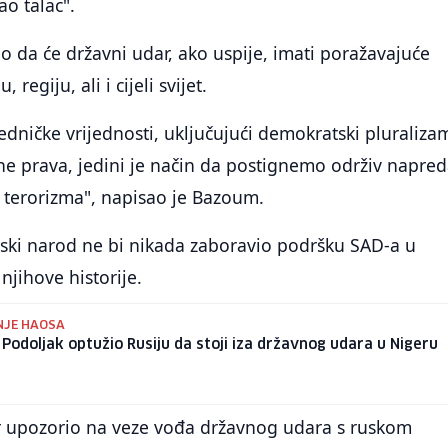
ao talac".
 da će državni udar, ako uspije, imati poražavajuće
 regiju, ali i cijeli svijet.
edničke vrijednosti, uključujući demokratski pluralizam
ne prava, jedini je način da postignemo održiv napre
i terorizma", napisao je Bazoum.
rski narod ne bi nikada zaboravio podršku SAD-a u
njihove historije.
NJE HAOSA
 Podoljak optužio Rusiju da stoji iza državnog udara u Nigeru
 upozorio na veze vođa državnog udara s ruskom