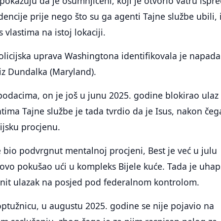
okazuju da je osumnjičeni, koji je otvorio vatru ispr
dencije prije nego što su ga agenti Tajne službe ubili,
 vlastima na istoj lokaciji.
olicijska uprava Washingtona identifikovala je napada
iz Dundalka (Maryland).
odacima, on je još u junu 2025. godine blokirao ulaz
ntima Tajne službe je tada tvrdio da je Isus, nakon čeg
rijsku procjenu.
 bio podvrgnut mentalnoj procjeni, Best je već u julu
ovo pokušao ući u kompleks Bijele kuće. Tada je uhap
nit ulazak na posjed pod federalnom kontrolom.
optužnicu, u augustu 2025. godine se nije pojavio na