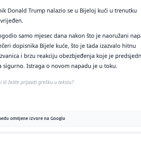
ik Donald Trump nalazio se u Bijeloj kući u trenutku
ovrijeđen.
dogodio samo mjesec dana nakon što je naoružani na
čeri dopisnika Bijele kuće, što je tada izazvalo hitnu
 zvanica i brzu reakciju obezbjeđenja koje je predsjed
a sigurno. Istraga o novom napadu je u toku.
ili želite prijaviti grešku u tekstu?
među omiljene izvore na Googlu