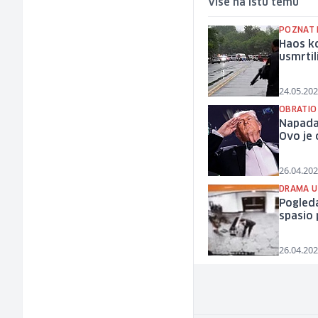
Više na istu temu
POZNAT 
Haos ko
usmrtil
24.05.202
OBRATIO
Napadač
Ovo je 
26.04.202
DRAMA U
Pogleda
spasio 
26.04.202