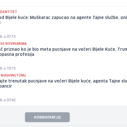
IDENTITET
d Bijele kuće: Muškarac zapucao na agente Tajne službe, oni
i
6. u 07:15
 SE NOVINARIMA
 priznao ko je bio meta pucnjave na večeri Bijele Kuće, Tru
opasna profesija
6. u 10:15
 WASHINGTONU
jte trenutak pucnjave na večeri Bijele kuće, agenta Tajne sl
pancir
6. u 07:42
KOMENTARI (3)