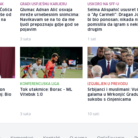
AK
GRADI USPJEŠNU KARIJERU
USKORO NA SFF-U
Čolića
Glumac Adnan Alić osvaja
Selma Alispahić ususret 
iše od
mreže urnebesnim snimcima:
o "Ay Carmeli": Dragan J
 na
Navikavam se na to da me
bi bio ponosan; nikada 
ljudi prepoznaju gdje god se
pomislila da igram s ne
pojavim
drugim
3 sata
1 sat
KONFERENCIJSKA LIGA
IZGUBLJEN U PREVODU
kon
Tok utakmice: Borac - ML
Srbijanci i muslimani: Vu
j: Bio
Vitebsk 1:0
galama u Mrkonjić Grad
sukobu s činjenicama
3 sata
10 sati
m
Komentari
Kontakt
O nama
Oglašavanje
P