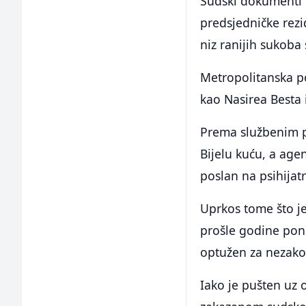
Sudski dokumenti p
predsjedničke rezi
niz ranijih sukoba s
Metropolitanska p
kao Nasirea Besta 
Prema službenim p
Bijelu kuću, a age
poslan na psihijat
Uprkos tome što je
prošle godine pon
optužen za nezako
Iako je pušten uz 