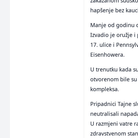
zakazanom sudskom
hapšenje bez kauci
Manje od godinu da
Izvadio je oružje 
17. ulice i Pennsy
Eisenhowera.
U trenutku kada su
otvorenom bile su p
kompleksa.
Pripadnici Tajne s
neutralisali napad
U razmjeni vatre ra
zdravstvenom stanj