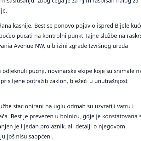
 saslušanju, zbog čega je za njim raspisan nalog za
je.
na kasnije, Best se ponovo pojavio ispred Bijele kuć
i počeo pucati na kontrolni punkt Tajne službe na raskr
lvania Avenue NW, u blizini zgrade Izvršnog ureda
 odjeknuli pucnji, novinarske ekipe koje su snimale n
risiljene potražiti zaklon, bježeći u unutrašnjost
lužbe stacionirani na uglu odmah su uzvratili vatru i
ača. Best je prevezen u bolnicu, gdje je konstatovana 
njen je i jedan prolaznik, ali detalji o njegovom
u još nisu saopćeni.