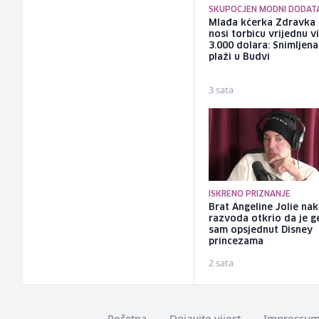
SKUPOCJEN MODNI DODAT
Mlađa kćerka Zdravka 
nosi torbicu vrijednu v
3.000 dolara: Snimljena
plaži u Budvi
3 sata
ISKRENO PRIZNANJE
Brat Angeline Jolie na
razvoda otkrio da je ge
sam opsjednut Disney
princezama
2 sata
Dojavite vijest
Impressu
Početna