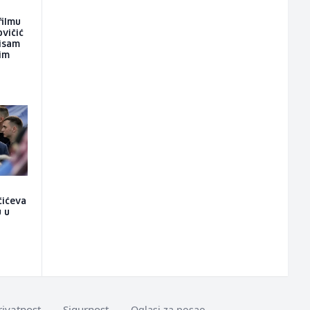
filmu
ovičić
nisam
kim
čićeva
u u
rivatnost
Sigurnost
Oglasi za posao