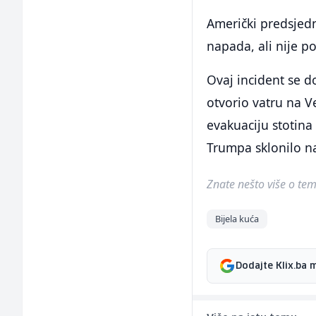
Američki predsjedn
napada, ali nije p
Ovaj incident se 
otvorio vatru na Ve
evakuaciju stotina
Trumpa sklonilo n
Znate nešto više o temi 
Bijela kuća
Dodajte Klix.ba 