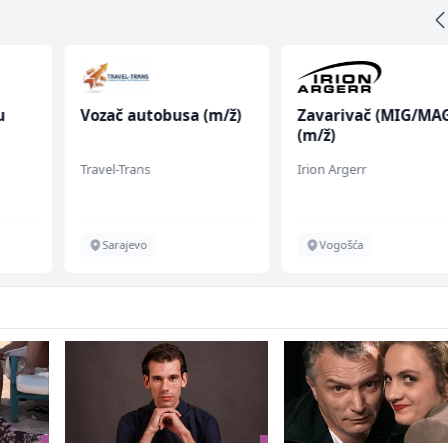
u
Vozač autobusa (m/ž)
Zavarivač (MIG/MA
(m/ž)
 (m/
Travel-Trans
Irion Argerr
Sarajevo
Vogošća