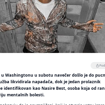
Podi
će u Washingtonu u subotu navečer došlo je do puc
lužba likvidirala napadača, dok je jedan prolaznik
e identifikovan kao Nasire Best, osoba koja od ran
riju mentalnih bolesti.