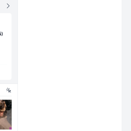
G)
Kuhinjski pomoćnik
Home Office
(m/ž)
Kundenberater
(m/w/d) für Vattenfal
Restoran Golf Klub
TELUS Digital
Sarajevo
Sarajevo