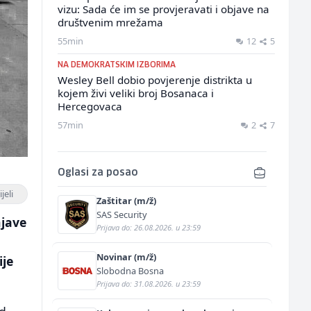
vizu: Sada će im se provjeravati i objave na
društvenim mrežama
55min
12
5
NA DEMOKRATSKIM IZBORIMA
Wesley Bell dobio povjerenje distrikta u
kojem živi veliki broj Bosanaca i
Hercegovaca
57min
2
7
Oglasi za posao
jeli
Zaštitar (m/ž)
SAS Security
njave
Prijava do: 26.08.2026. u 23:59
Novinar (m/ž)
ije
Slobodna Bosna
Prijava do: 31.08.2026. u 23:59