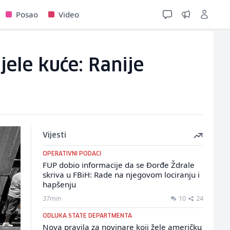
Posao
Video
jele kuće: Ranije
Vijesti
OPERATIVNI PODACI
FUP dobio informacije da se Đorđe Ždrale
skriva u FBiH: Rade na njegovom lociranju i
hapšenju
37min
10
24
ODLUKA STATE DEPARTMENTA
Nova pravila za novinare koji žele američku