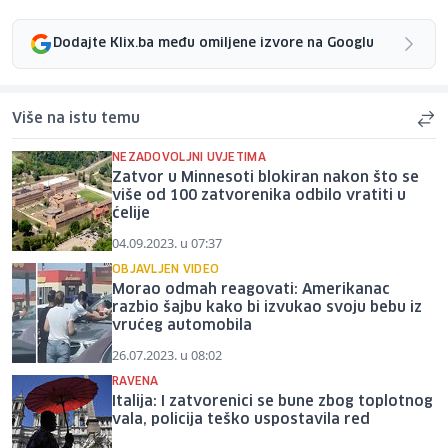
Dodajte Klix.ba među omiljene izvore na Googlu
Više na istu temu
NEZADOVOLJNI UVJETIMA
Zatvor u Minnesoti blokiran nakon što se
više od 100 zatvorenika odbilo vratiti u
ćelije
04.09.2023. u 07:37
OBJAVLJEN VIDEO
Morao odmah reagovati: Amerikanac
razbio šajbu kako bi izvukao svoju bebu iz
vrućeg automobila
26.07.2023. u 08:02
RAVENA
Italija: I zatvorenici se bune zbog toplotnog
vala, policija teško uspostavila red