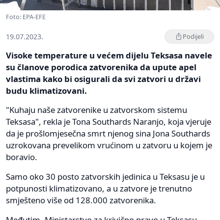
Foto: EPA-EFE
19.07.2023.
Podijeli
Visoke temperature u većem dijelu Teksasa navele
su članove porodica zatvorenika da upute apel
vlastima kako bi osigurali da svi zatvori u državi
budu klimatizovani.
"Kuhaju naše zatvorenike u zatvorskom sistemu
Teksasa", rekla je Tona Southards Naranjo, koja vjeruje
da je prošlomjesečna smrt njenog sina Jona Southards
uzrokovana prevelikom vrućinom u zatvoru u kojem je
boravio.
Samo oko 30 posto zatvorskih jedinica u Teksasu je u
potpunosti klimatizovano, a u zatvore je trenutno
smješteno više od 128.000 zatvorenika.
Međutim, Ministarstvo za krivično pravo u Teksasu