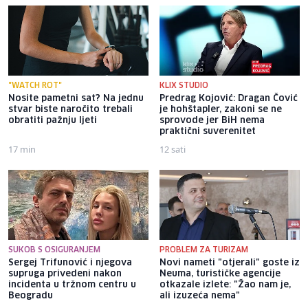
"WATCH ROT"
KLIX STUDIO
Nosite pametni sat? Na jednu
Predrag Kojović: Dragan Čović
stvar biste naročito trebali
je hohštapler, zakoni se ne
obratiti pažnju ljeti
sprovode jer BiH nema
praktični suverenitet
17 min
12 sati
SUKOB S OSIGURANJEM
PROBLEM ZA TURIZAM
Sergej Trifunović i njegova
Novi nameti "otjerali" goste iz
supruga privedeni nakon
Neuma, turističke agencije
incidenta u tržnom centru u
otkazale izlete: "Žao nam je,
Beogradu
ali izuzeća nema"