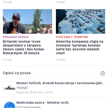
13 sati
14 sati
PRIVUKAO PAŽNJU
POVEZANI S TRUMPOM
Britanski novinar izveo
Američka kompanija stigla na
eksperiment u Sarajevu:
Grenland: Spremaju bušenje
Skinuo cipele i bos hodao
nafte bez dozvole lokalnih
Baščaršijom 30 minuta
vlasti
11 sati
13 min
Oglasi za posao
Monter čeličnih, drvenih konstrukcija i termoizolacijskih
panela (m/ž)
TRONIC
Prijava do: 08.08.2026. u 23:59
Medicinska sestra - Tehničar (m/ž)
USZ Dom Familia