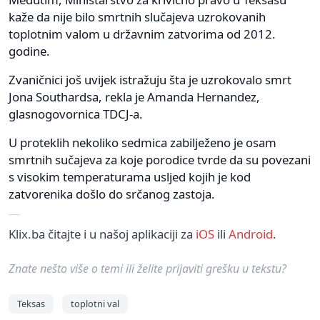
kaže da nije bilo smrtnih slučajeva uzrokovanih
toplotnim valom u državnim zatvorima od 2012.
godine.
Zvaničnici još uvijek istražuju šta je uzrokovalo smrt
Jona Southardsa, rekla je Amanda Hernandez,
glasnogovornica TDCJ-a.
U proteklih nekoliko sedmica zabilježeno je osam
smrtnih sučajeva za koje porodice tvrde da su povezani
s visokim temperaturama usljed kojih je kod
zatvorenika došlo do srčanog zastoja.
Klix.ba čitajte i u našoj aplikaciji za
iOS
ili
Android
.
Znate nešto više o temi ili želite prijaviti grešku u tekstu?
Teksas
toplotni val