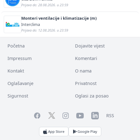
Prijava do: 28.08.2026. u 23:59
Monteri ventilacije i klimatizacije (m)
Interclima
Prijava do: 12.08.2026. u 23:59
Početna
Dojavite vijest
Impressum
Komentari
Kontakt
O nama
Oglašavanje
Privatnost
Sigurnost
Oglasi za posao
Facebook
YouTube
LinkedIn
Twitter
Instagram
RSS
App Store
Google Play