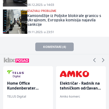
08.12.2023. u 14:03
IZAZVALI PROBLEME
Kamiondžije iz Poljske blokirale granicu s
Ukrajinom, Evropska komisija najavila
sankcije
29.11.2023. u 23:51
KOMENTARI (4)
Home Office
Električar - Radnik na
Kundenberater
tehničkom održavanju
(m/w/d) für ein
(m/ž)
TELUS Digital
Amko komerc
renommiertes
Schuhunternehmen