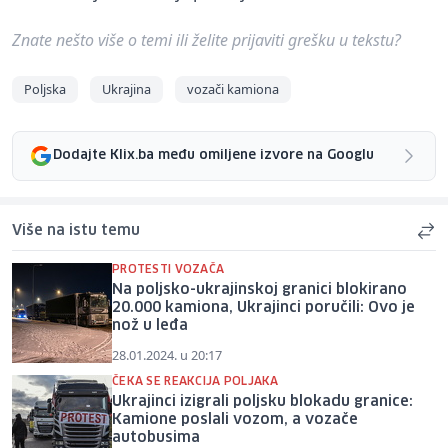
Znate nešto više o temi ili želite prijaviti grešku u tekstu?
Poljska
Ukrajina
vozači kamiona
Dodajte Klix.ba među omiljene izvore na Googlu
Više na istu temu
PROTESTI VOZAČA
Na poljsko-ukrajinskoj granici blokirano
20.000 kamiona, Ukrajinci poručili: Ovo je
nož u leđa
28.01.2024. u 20:17
ČEKA SE REAKCIJA POLJAKA
Ukrajinci izigrali poljsku blokadu granice:
Kamione poslali vozom, a vozače
autobusima