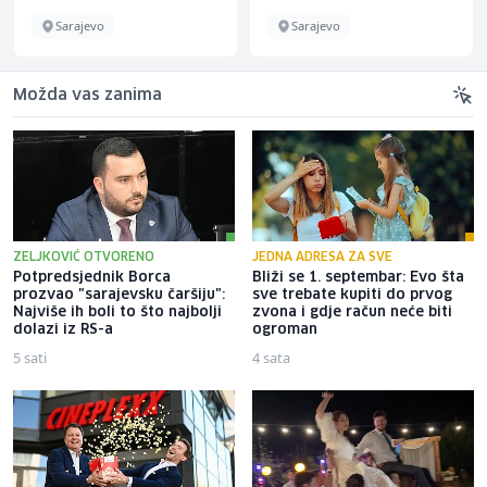
Sarajevo
Sarajevo
Možda vas zanima
ZELJKOVIĆ OTVORENO
JEDNA ADRESA ZA SVE
Potpredsjednik Borca
Bliži se 1. septembar: Evo šta
prozvao "sarajevsku čaršiju":
sve trebate kupiti do prvog
Najviše ih boli to što najbolji
zvona i gdje račun neće biti
dolazi iz RS-a
ogroman
5 sati
4 sata