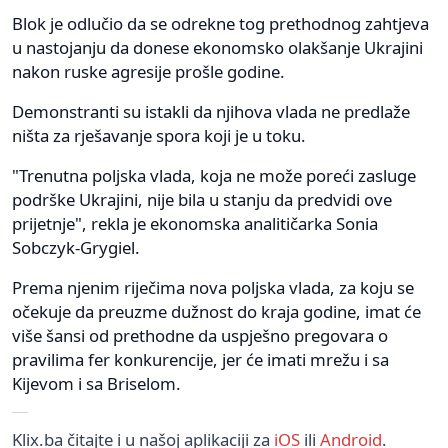
Blok je odlučio da se odrekne tog prethodnog zahtjeva
u nastojanju da donese ekonomsko olakšanje Ukrajini
nakon ruske agresije prošle godine.
Demonstranti su istakli da njihova vlada ne predlaže
ništa za rješavanje spora koji je u toku.
"Trenutna poljska vlada, koja ne može poreći zasluge
podrške Ukrajini, nije bila u stanju da predvidi ove
prijetnje", rekla je ekonomska analitičarka Sonia
Sobczyk-Grygiel.
Prema njenim riječima nova poljska vlada, za koju se
očekuje da preuzme dužnost do kraja godine, imat će
više šansi od prethodne da uspješno pregovara o
pravilima fer konkurencije, jer će imati mrežu i sa
Kijevom i sa Briselom.
Klix.ba čitajte i u našoj aplikaciji za
iOS
ili
Android
.