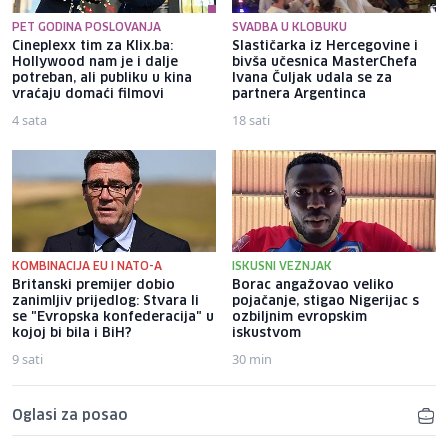
PET GODINA POSLOVANJA
SVADBA U KLOBUKU
Cineplexx tim za Klix.ba:
Slastičarka iz Hercegovine i
Hollywood nam je i dalje
bivša učesnica MasterChefa
potreban, ali publiku u kina
Ivana Čuljak udala se za
vraćaju domaći filmovi
partnera Argentinca
4 sata
18 sati
KOMBINACIJA EU I NATO-A
ISKUSNI VEZNJAK
Britanski premijer dobio
Borac angažovao veliko
zanimljiv prijedlog: Stvara li
pojačanje, stigao Nigerijac s
se "Evropska konfederacija" u
ozbiljnim evropskim
kojoj bi bila i BiH?
iskustvom
9 sati
30 min
Oglasi za posao