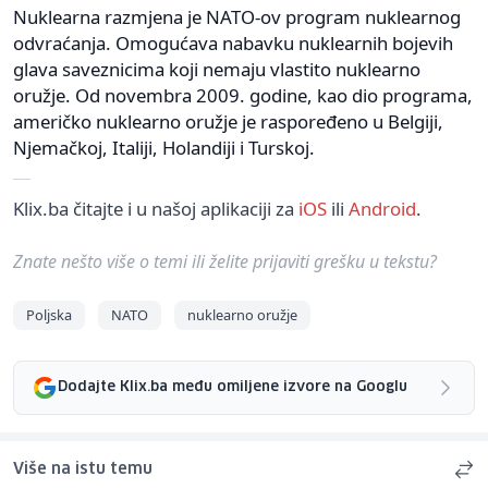
Nuklearna razmjena je NATO-ov program nuklearnog
odvraćanja. Omogućava nabavku nuklearnih bojevih
glava saveznicima koji nemaju vlastito nuklearno
oružje. Od novembra 2009. godine, kao dio programa,
američko nuklearno oružje je raspoređeno u Belgiji,
Njemačkoj, Italiji, Holandiji i Turskoj.
Klix.ba čitajte i u našoj aplikaciji za
iOS
ili
Android
.
Znate nešto više o temi ili želite prijaviti grešku u tekstu?
Poljska
NATO
nuklearno oružje
Dodajte Klix.ba među omiljene izvore na Googlu
Više na istu temu