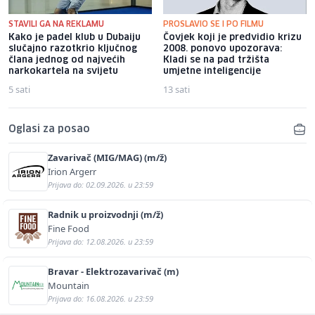
STAVILI GA NA REKLAMU
PROSLAVIO SE I PO FILMU
Kako je padel klub u Dubaiju
Čovjek koji je predvidio krizu
slučajno razotkrio ključnog
2008. ponovo upozorava:
člana jednog od najvećih
Kladi se na pad tržišta
narkokartela na svijetu
umjetne inteligencije
5 sati
13 sati
Oglasi za posao
Zavarivač (MIG/MAG) (m/ž)
Irion Argerr
Prijava do: 02.09.2026. u 23:59
Radnik u proizvodnji (m/ž)
Fine Food
Prijava do: 12.08.2026. u 23:59
Bravar - Elektrozavarivač (m)
Mountain
Prijava do: 16.08.2026. u 23:59