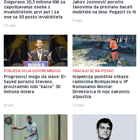
Osigurano 20,3 miliona KM za
Jakov Jozinović poručio
zapošljavanje osoba s
fanovima da prestanu bacati
invaliditetom, prvi put i za
mobitele na binu: Pogazit ću ih
one sa 50 posto invaliditeta
9 sati
12 sati
POBJEDA KOJA GOVORI MNOGO
VRAĆAJU SE NA POSAO
Progresivci mogu da slave: El-
Inspekcija poništila otkaze
Sayed porazio Stevens,
radnicima Bošnjacima u JP
proizraelski lobi "bacio" 30
Komunalno Mostar:
miliona dolara
Direktorica ih nije zakonito
otpustila
9 sati
13 sati