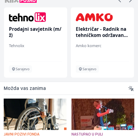
Prodajni savjetnik (m/
Električar - Radnik na
ž)
tehničkom održavanju
(m/ž)
Tehnolix
Amko komerc
Sarajevo
Sarajevo
Možda vas zanima
JAVNI POZIVI FONDA
NASTUPAO U PULI