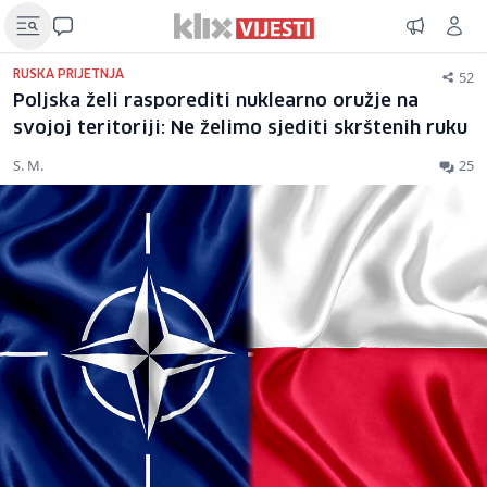
52
RUSKA PRIJETNJA
Poljska želi rasporediti nuklearno oružje na
svojoj teritoriji: Ne želimo sjediti skrštenih ruku
S. M.
25