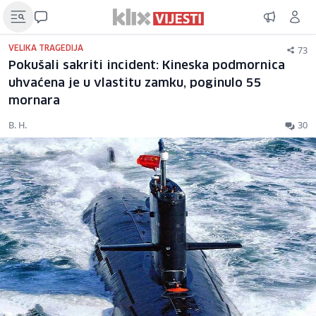
73
VELIKA TRAGEDIJA
Pokušali sakriti incident: Kineska podmornica
uhvaćena je u vlastitu zamku, poginulo 55
mornara
B. H.
30