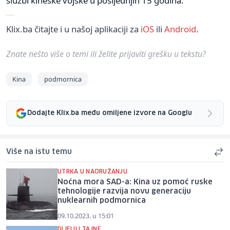
službi kineske vojske u posljednjih 15 godina.
Klix.ba čitajte i u našoj aplikaciji za
iOS
ili
Android
.
Znate nešto više o temi ili želite prijaviti grešku u tekstu?
Kina
podmornica
Dodajte Klix.ba među omiljene izvore na Googlu
Više na istu temu
UTRKA U NAORUŽANJU
Noćna mora SAD-a: Kina uz pomoć ruske
tehnologije razvija novu generaciju
nuklearnih podmornica
09.10.2023. u 15:01
DIJELILI TAJNE