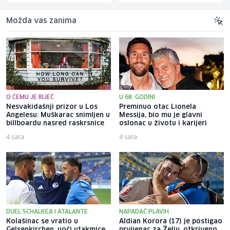
Možda vas zanima
O ČEMU JE RIJEČ
U 68. GODINI
Nesvakidašnji prizor u Los
Preminuo otac Lionela
Angelesu: Muškarac snimljen u
Messija, bio mu je glavni
billboardu nasred raskrsnice
oslonac u životu i karijeri
4 sata
4 sata
DUEL SCHALKEA I ATALANTE
NAPADAČ PLAVIH
Kolašinac se vratio u
Aldian Korora (17) je postigao
Gelsenkirchen, uoči utakmice
prvijenac za Želju, otkriveno