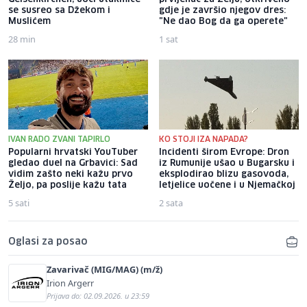
se susreo sa Džekom i
gdje je završio njegov dres:
Muslićem
"Ne dao Bog da ga operete"
28 min
1 sat
IVAN RADO ZVANI TAPIRLO
KO STOJI IZA NAPADA?
Popularni hrvatski YouTuber
Incidenti širom Evrope: Dron
gledao duel na Grbavici: Sad
iz Rumunije ušao u Bugarsku i
vidim zašto neki kažu prvo
eksplodirao blizu gasovoda,
Željo, pa poslije kažu tata
letjelice uočene i u Njemačkoj
5 sati
2 sata
Oglasi za posao
Zavarivač (MIG/MAG) (m/ž)
Irion Argerr
Prijava do: 02.09.2026. u 23:59