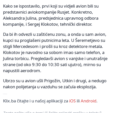
Kako se ispostavilo, prvi koji su vidjeli avion bili su
predstavnici aviokompanije Rusjet. Konkretno,
Aleksandra Julina, predsjednica upravnog odbora
kompanije, i Sergej Klokotov, tehnički direktor.
Da bi ih odvezli u zaštićenu zonu, a onda u sam avion,
kupci su proglašeni putnicima leta. U Šeremetjevo su
stigli Mercedesom i prošli su kroz detektore metala.
Klokotov je navodno sa sobom imao samo telefon, a
Julina torbicu. Pregledavši avion s vanjske i unutrašnje
strane (od oko 9:30 do 10:30 sati ujutro), mirno su
napustili aerodrom.
Ubrzo su u avion ušli Prigožin, Utkin i drugi, a nedugo
nakon polijetanja u vazduhu se začula eksplozija.
Klix.ba čitajte i u našoj aplikaciji za
iOS
ili
Android
.
Znate nešto više o temi ili želite prijaviti grešku u tekstu?