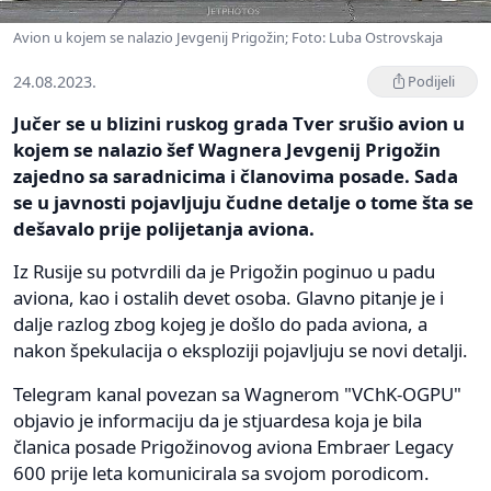
Avion u kojem se nalazio Jevgenij Prigožin; Foto: Luba Ostrovskaja
24.08.2023.
Podijeli
Jučer se u blizini ruskog grada Tver srušio avion u
kojem se nalazio šef Wagnera Jevgenij Prigožin
zajedno sa saradnicima i članovima posade. Sada
se u javnosti pojavljuju čudne detalje o tome šta se
dešavalo prije polijetanja aviona.
Iz Rusije su potvrdili da je Prigožin poginuo u padu
aviona, kao i ostalih devet osoba. Glavno pitanje je i
dalje razlog zbog kojeg je došlo do pada aviona, a
nakon špekulacija o eksploziji pojavljuju se novi detalji.
Telegram kanal povezan sa Wagnerom "VChK-OGPU"
objavio je informaciju da je stjuardesa koja je bila
članica posade Prigožinovog aviona Embraer Legacy
600 prije leta komunicirala sa svojom porodicom.