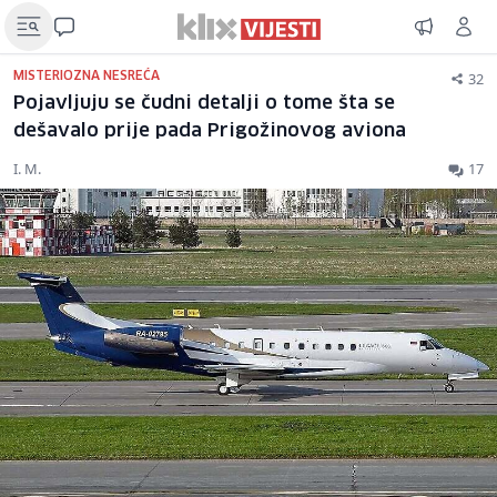
32
MISTERIOZNA NESREĆA
Pojavljuju se čudni detalji o tome šta se
dešavalo prije pada Prigožinovog aviona
I. M.
17