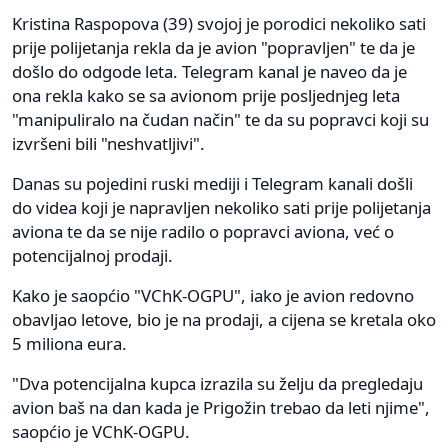
Kristina Raspopova (39) svojoj je porodici nekoliko sati
prije polijetanja rekla da je avion "popravljen" te da je
došlo do odgode leta. Telegram kanal je naveo da je
ona rekla kako se sa avionom prije posljednjeg leta
"manipuliralo na čudan način" te da su popravci koji su
izvršeni bili "neshvatljivi".
Danas su pojedini ruski mediji i Telegram kanali došli
do videa koji je napravljen nekoliko sati prije polijetanja
aviona te da se nije radilo o popravci aviona, već o
potencijalnoj prodaji.
Kako je saopćio "VChK-OGPU", iako je avion redovno
obavljao letove, bio je na prodaji, a cijena se kretala oko
5 miliona eura.
"Dva potencijalna kupca izrazila su želju da pregledaju
avion baš na dan kada je Prigožin trebao da leti njime",
saopćio je VChK-OGPU.