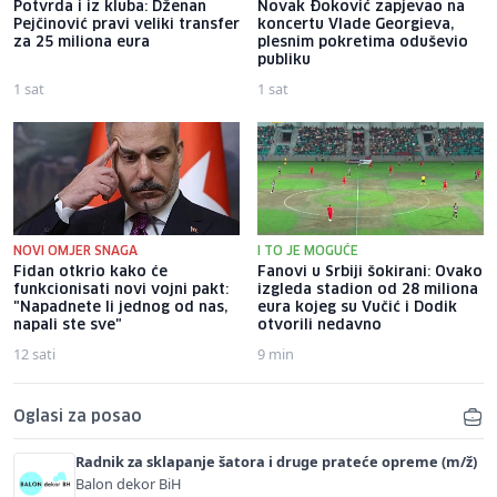
Potvrda i iz kluba: Dženan
Novak Đoković zapjevao na
Pejčinović pravi veliki transfer
koncertu Vlade Georgieva,
za 25 miliona eura
plesnim pokretima oduševio
publiku
1 sat
1 sat
NOVI OMJER SNAGA
I TO JE MOGUĆE
Fidan otkrio kako će
Fanovi u Srbiji šokirani: Ovako
funkcionisati novi vojni pakt:
izgleda stadion od 28 miliona
"Napadnete li jednog od nas,
eura kojeg su Vučić i Dodik
napali ste sve"
otvorili nedavno
12 sati
9 min
Oglasi za posao
Radnik za sklapanje šatora i druge prateće opreme (m/ž)
Balon dekor BiH