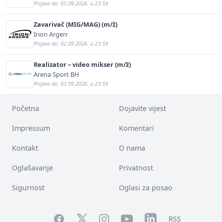
Prijava do: 05.09.2026. u 23:59
Zavarivač (MIG/MAG) (m/ž)
Irion Argerr
Prijava do: 02.09.2026. u 23:59
Realizator – video mikser (m/ž)
Arena Sport BH
Prijava do: 03.09.2026. u 23:59
Početna
Dojavite vijest
Impressum
Komentari
Kontakt
O nama
Oglašavanje
Privatnost
Sigurnost
Oglasi za posao
Facebook
YouTube
LinkedIn
Twitter
Instagram
RSS