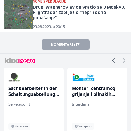
NOVE ŠPEKULACIJE
Drugi Wagnerov avion vratio se u Moskvu,
Flightradar zabilježio "neprirodno
ponašanje"
23.08.2023. u 20:15
KOMENTARI (17)
Sachbearbeiter in der
Monteri centralnog
Schaltungsabteilung
grijanja i plinskih
(m/w)
instalacija (m)
Servicepoint
Interclima
Sarajevo
Sarajevo