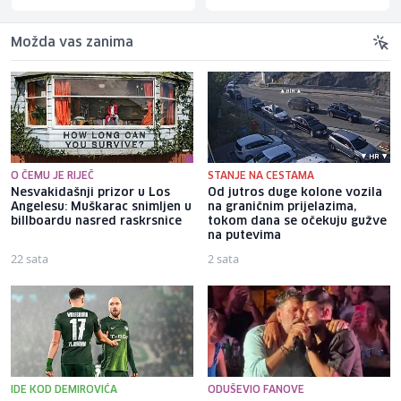
Možda vas zanima
O ČEMU JE RIJEČ
STANJE NA CESTAMA
Nesvakidašnji prizor u Los
Od jutros duge kolone vozila
Angelesu: Muškarac snimljen u
na graničnim prijelazima,
billboardu nasred raskrsnice
tokom dana se očekuju gužve
na putevima
22 sata
2 sata
IDE KOD DEMIROVIĆA
ODUŠEVIO FANOVE