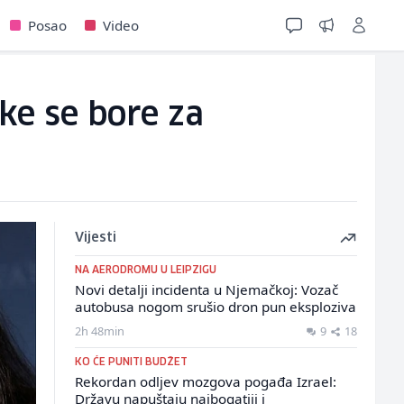
Posao
Video
rke se bore za
Vijesti
NA AERODROMU U LEIPZIGU
Novi detalji incidenta u Njemačkoj: Vozač
autobusa nogom srušio dron pun eksploziva
2h 48min
9
18
KO ĆE PUNITI BUDŽET
Rekordan odljev mozgova pogađa Izrael:
Državu napuštaju najbogatiji i