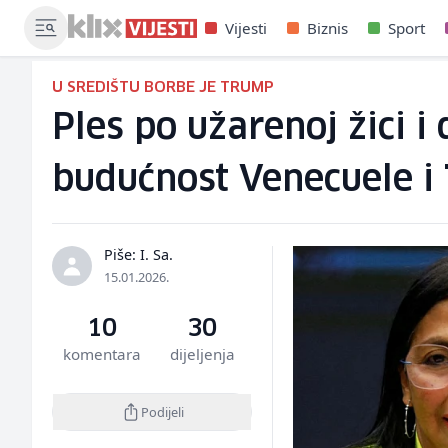
Vijesti
Biznis
Sport
U SREDIŠTU BORBE JE TRUMP
Ples po užarenoj žici i
budućnost Venecuele i
Piše: I. Sa.
15.01.2026.
10
30
komentara
dijeljenja
Podijeli