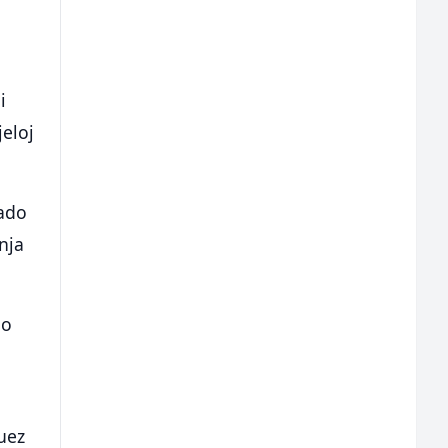
i
jeloj
ado
nja
no
guez