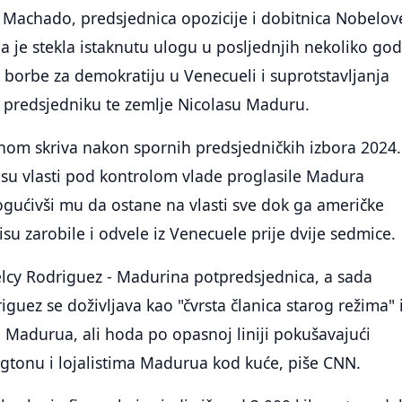
 Machado, predsjednica opozicije i dobitnica Nobelov
a je stekla istaknutu ulogu u posljednjih nekoliko go
borbe za demokratiju u Venecueli i suprotstavljanja
predsjedniku te zemlje Nicolasu Maduru.
om skriva nakon spornih predsjedničkih izbora 2024.
 su vlasti pod kontrolom vlade proglasile Madura
ućivši mu da ostane na vlasti sve dok ga američke
isu zarobile i odvele iz Venecuele prije dvije sedmice.
elcy Rodriguez - Madurina potpredsjednica, a sada
iguez se doživljava kao "čvrsta članica starog režima" 
a Madurua, ali hoda po opasnoj liniji pokušavajući
ngtonu i lojalistima Madurua kod kuće, piše CNN.