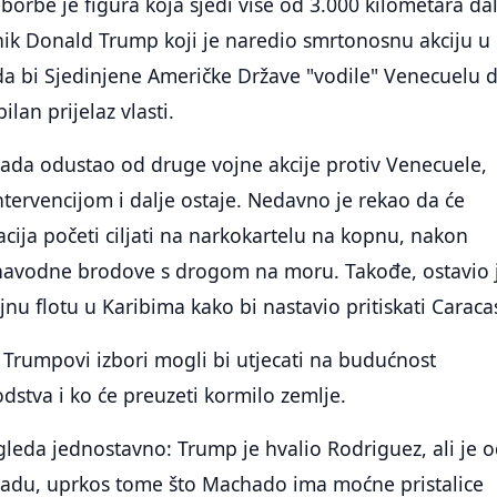
 borbe je figura koja sjedi više od 3.000 kilometara da
nik Donald Trump koji je naredio smrtonosnu akciju u
 da bi Sjedinjene Američke Države "vodile" Venecuelu 
ilan prijelaz vlasti.
sada odustao od druge vojne akcije protiv Venecuele,
ntervencijom i dalje ostaje. Nedavno je rekao da će
cija početi ciljati na narkokartelu na kopnu, nakon
navodne brodove s drogom na moru. Takođe, ostavio 
jnu flotu u Karibima kako bi nastavio pritiskati Caraca
 Trumpovi izbori mogli bi utjecati na budućnost
stva i ko će preuzeti kormilo zemlje.
zgleda jednostavno: Trump je hvalio Rodriguez, ali je 
adu, uprkos tome što Machado ima moćne pristalice