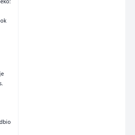
leko:
dok
je
s.
odbio