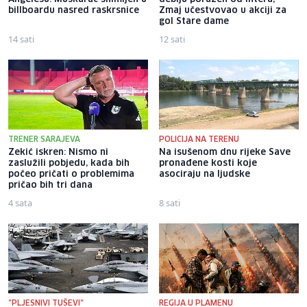
billboardu nasred raskrsnice
Zmaj učestvovao u akciji za
gol Stare dame
14 sati
12 sati
TRENER SARAJEVA
POLICIJA NA TERENU
Zekić iskren: Nismo ni
Na isušenom dnu rijeke Save
zaslužili pobjedu, kada bih
pronađene kosti koje
počeo pričati o problemima
asociraju na ljudske
pričao bih tri dana
4 sata
8 sati
"PLJESNIVI TUŠEVI"
REGIJA U PLAMENU