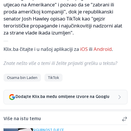
utjecao na Amerikance" i pozvao da se "zabrani ili
proda američkoj kompaniji", dok je republikanski
senator Josh Hawley opisao TikTok kao "gejzir
terorističke propagande i najučinkovitiji nadzorni alat
za strane vlade ikada izumljen".
Klix.ba čitajte i u našoj aplikaciji za
iOS
ili
Android
.
Znate nešto više o temi ili želite prijaviti grešku u tekstu?
Osama bin Laden
TikTok
Dodajte Klix.ba među omiljene izvore na Googlu
Više na istu temu
SIGURNOST DJECE