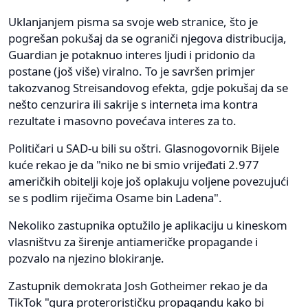
Uklanjanjem pisma sa svoje web stranice, što je
pogrešan pokušaj da se ograniči njegova distribucija,
Guardian je potaknuo interes ljudi i pridonio da
postane (još više) viralno. To je savršen primjer
takozvanog Streisandovog efekta, gdje pokušaj da se
nešto cenzurira ili sakrije s interneta ima kontra
rezultate i masovno povećava interes za to.
Političari u SAD-u bili su oštri. Glasnogovornik Bijele
kuće rekao je da "niko ne bi smio vrijeđati 2.977
američkih obitelji koje još oplakuju voljene povezujući
se s podlim riječima Osame bin Ladena".
Nekoliko zastupnika optužilo je aplikaciju u kineskom
vlasništvu za širenje antiameričke propagande i
pozvalo na njezino blokiranje.
Zastupnik demokrata Josh Gotheimer rekao je da
TikTok "gura proterorističku propagandu kako bi