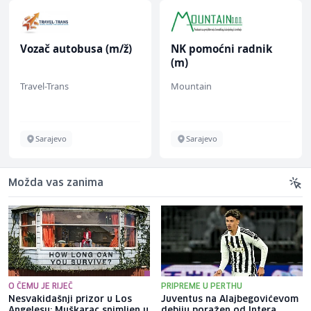
Vozač autobusa (m/ž)
NK pomoćni radnik
(m)
Travel-Trans
Mountain
Sarajevo
Sarajevo
Možda vas zanima
O ČEMU JE RIJEČ
PRIPREME U PERTHU
Nesvakidašnji prizor u Los
Juventus na Alajbegovićevom
Angelesu: Muškarac snimljen u
debiju poražen od Intera,