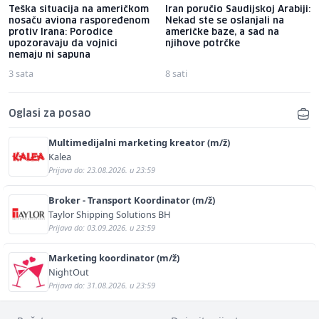
Teška situacija na američkom
Iran poručio Saudijskoj Arabiji:
nosaču aviona raspoređenom
Nekad ste se oslanjali na
protiv Irana: Porodice
američke baze, a sad na
upozoravaju da vojnici
njihove potrčke
nemaju ni sapuna
3 sata
8 sati
Oglasi za posao
Multimedijalni marketing kreator (m/ž)
Kalea
Prijava do: 23.08.2026. u 23:59
Broker - Transport Koordinator (m/ž)
Taylor Shipping Solutions BH
Prijava do: 03.09.2026. u 23:59
Marketing koordinator (m/ž)
NightOut
Prijava do: 31.08.2026. u 23:59