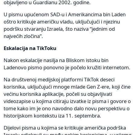
objavljeno u Guardianu 2002. godine.
U pismu upućenom SAD-u i Amerikancima bin Laden
oštro kritikuje američku vladu, uključujući i njezinu
podršku stvaranju Izraela, što naziva “jednim od
najvećih zločina”.
Eskalacija na TikToku
Nakon eskalacije nasilja na Bliskom istoku bin
Ladenovo pismo ponovno je počelo kružiti internetom.
Na društvenoj medijskoj platformi TikTok deseci
korisnika, uključujući mnoge mlade Gen Z-ere, koji čine
većinu korisnika aplikacije, počeli su objavljivati ​​
videozapise u kojima citiraju izvatke iz pisma i govore o
tome kako im je ono navodno dalo novu perspektivu o
historijskom kontekstu iza 11. septembra.
Dijelovi pisma u kojima se kritikuje američka podrška
Izraelu odjeknuli su među nekim korisnicima, u vrijeme