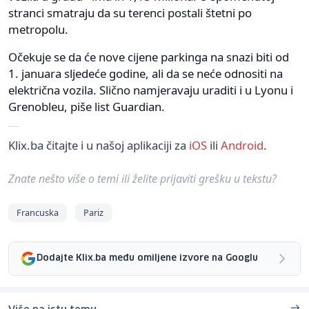
stranci smatraju da su terenci postali štetni po
metropolu.
Očekuje se da će nove cijene parkinga na snazi biti od
1. januara sljedeće godine, ali da se neće odnositi na
električna vozila. Slično namjeravaju uraditi i u Lyonu i
Grenobleu, piše list Guardian.
Klix.ba čitajte i u našoj aplikaciji za
iOS
ili
Android
.
Znate nešto više o temi ili želite prijaviti grešku u tekstu?
Francuska
Pariz
Dodajte Klix.ba među omiljene izvore na Googlu