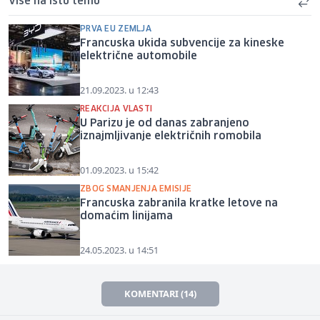
Više na istu temu
PRVA EU ZEMLJA
Francuska ukida subvencije za kineske
električne automobile
21.09.2023. u 12:43
REAKCIJA VLASTI
U Parizu je od danas zabranjeno
iznajmljivanje električnih romobila
01.09.2023. u 15:42
ZBOG SMANJENJA EMISIJE
Francuska zabranila kratke letove na
domaćim linijama
24.05.2023. u 14:51
KOMENTARI (14)