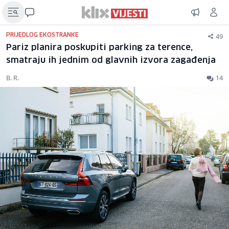
49
PRIJEDLOG EKOSTRANKE
Pariz planira poskupiti parking za terence,
smatraju ih jednim od glavnih izvora zagađenja
B. R.
14