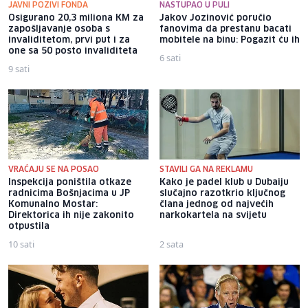
JAVNI POZIVI FONDA
NASTUPAO U PULI
Osigurano 20,3 miliona KM za
Jakov Jozinović poručio
zapošljavanje osoba s
fanovima da prestanu bacati
invaliditetom, prvi put i za
mobitele na binu: Pogazit ću ih
one sa 50 posto invaliditeta
6 sati
9 sati
VRAĆAJU SE NA POSAO
STAVILI GA NA REKLAMU
Inspekcija poništila otkaze
Kako je padel klub u Dubaiju
radnicima Bošnjacima u JP
slučajno razotkrio ključnog
Komunalno Mostar:
člana jednog od najvećih
Direktorica ih nije zakonito
narkokartela na svijetu
otpustila
10 sati
2 sata