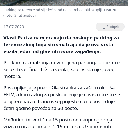
Parking za terence od sljedeće godine bi trebao biti skuplji u Parizu
(Foto: Shutterstock)
17.07.2023.
Podijeli
Vlasti Pariza namjeravaju da poskupe parking za
terence zbog toga što smatraju da je ova vrsta
vozila jedan od glavnih izvora zagađenja.
Prilikom razmatranja novih cijena parkinga u obzir će
se uzeti veličina i težina vozila, kao i vrsta njegovog
motora.
Poskupljenje je predložila stranka za zaštitu okoliša
EELV, a kao razlog za poskupljenje je navela i to što se
broj terenaca u francuskoj prijestolnici u posljednje
četiri godine povećao za 60 posto.
Međutim, terenci čine 15 posto od ukupnog broja
vozila u gradu - ima ih 1,15 miliona. U spomenutoj