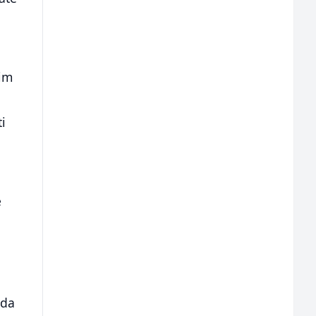
nim
ti
e
 da