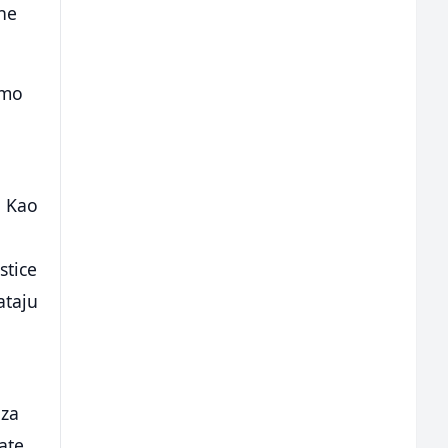
 ne
smo
. Kao
stice
ataju
 za
ate