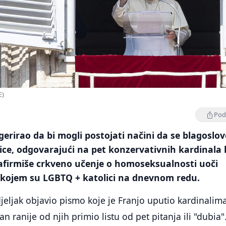
E)
Podi
gerirao da bi mogli postojati načini da se blagoslov
ice, odgovarajući na pet konzervativnih kardinala 
 afirmiše crkveno učenje o homoseksualnosti uoči
 kojem su LGBTQ + katolici na dnevnom redu.
jeljak objavio pismo koje je Franjo uputio kardinalima
an ranije od njih primio listu od pet pitanja ili "dubia"