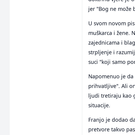
jer "Bog ne može b
U svom novom pism
muškarca i žene. 
zajednicama i blag
strpljenje i razum
suci "koji samo por
Napomenuo je da p
prihvatljive". Ali 
ljudi tretiraju kao
situacije.
Franjo je dodao da
pretvore takvo pas