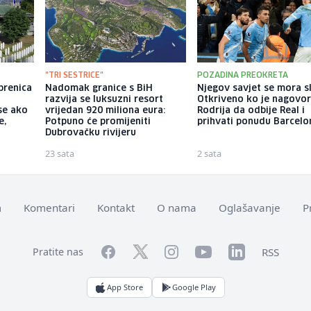
"TRI SESTRICE"
POZADINA PREOKRETA
brenica
Nadomak granice s BiH
Njegov savjet se mora sl
razvija se luksuzni resort
Otkriveno ko je nagovor
se ako
vrijedan 920 miliona eura:
Rodrija da odbije Real i
e,
Potpuno će promijeniti
prihvati ponudu Barcelo
Dubrovačku rivijeru
23 sata
2 sata
m
Komentari
Kontakt
O nama
Oglašavanje
P
Facebook
YouTube
LinkedIn
Twitter
Instagram
RSS
Pratite nas
App Store
Google Play