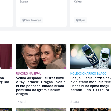
Jitasa
Kalea
Više lokacija
Ilijaš
USKORO NA SFF-U
KOLEKCIONARSKO BLAGO
kon
Selma Alispahić ususret filmu
I dalje u ladici držite ne
j: Bio
o "Ay Carmeli": Dragan Jovičić
ovih starih mobilnih tel
bi bio ponosan; nikada nisam
Danas bi na njima mogli
pomislila da igram s nekim
zaraditi i do 3.000 eura
drugim
14 sati
2 sata