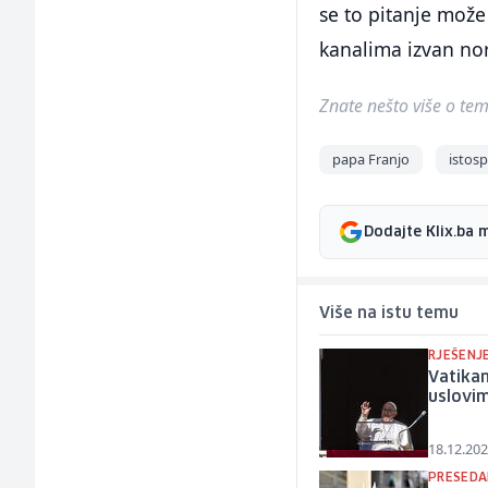
se to pitanje može 
kanalima izvan no
Znate nešto više o temi 
papa Franjo
istosp
Dodajte Klix.ba 
Više na istu temu
RJEŠENJ
Vatika
uslovi
18.12.202
PRESEDA