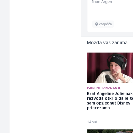
Mesna Industrija Gora
Irion Argerr
Sarajevo
Vogošća
Možda vas zanima
ISKRENO PRIZNANJE
Brat Angeline Jolie na
razvoda otkrio da je ge
sam opsjednut Disney
princezama
14 sati