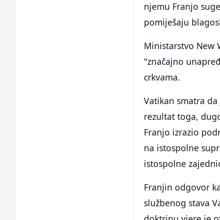
njemu Franjo suger
pomiješaju blagos
Ministarstvo New W
"značajno unapređ
crkvama.
Vatikan smatra da 
rezultat toga, dug
Franjo izrazio pod
na istospolne supr
istospolne zajednic
Franjin odgovor k
službenog stava Va
doktrinu vjere je 