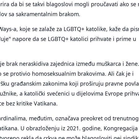
ira da bi se takvi blagoslovi mogli proučavati ako se
lov sa sakramentalnim brakom.
ays-a, koje se zalaže za LGBTQ+ katolike, kaže da pi
uje" napore da se LGBTQ+ katolici prihvate i prime u
je brak neraskidiva zajednica između muškarca i žene
o se protivio homoseksualnim brakovima. Ali čak je i
ršku građanskim zakonima koji proširuju pravne povla
užnike, a katolički svećenici u dijelovima Evrope prihv
e bez kritike Vatikana.
ardinalima, međutim, označava preokret od trenutnog
tikana. U obrazloženju iz 2021. godine, Kongregacija
otvoreno rekla da crkva ne može blagosloviti gej sindik