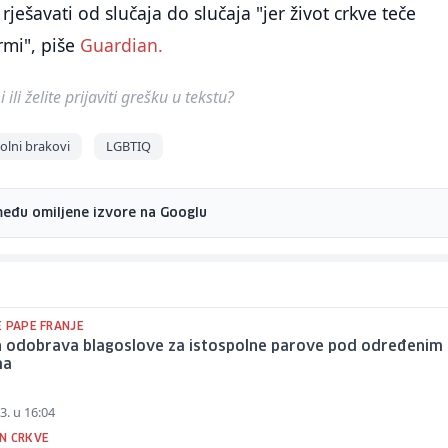
rješavati od slučaja do slučaja "jer život crkve teče
rmi", piše
Guardian.
ili želite prijaviti grešku u tekstu?
olni brakovi
LGBTIQ
među omiljene izvore na Googlu
E PAPE FRANJE
n odobrava blagoslove za istospolne parove pod određenim
ma
3. u 16:04
N CRKVE