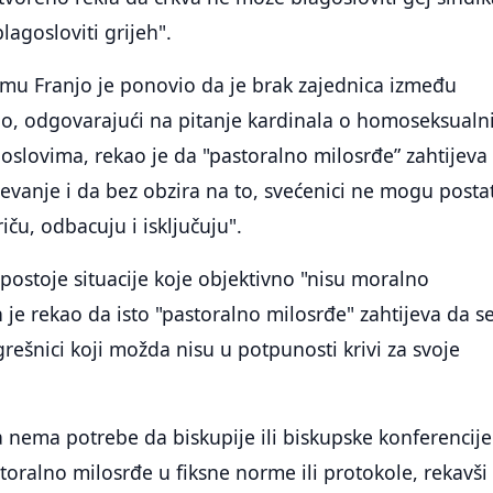
lagosloviti grijeh".
u Franjo je ponovio da je brak zajednica između
No, odgovarajući na pitanje kardinala o homoseksual
oslovima, rekao je da "pastoralno milosrđe” zahtijeva
ijevanje i da bez obzira na to, svećenici ne mogu posta
iču, odbacuju i isključuju".
ostoje situacije koje objektivno "nisu moralno
on je rekao da isto "pastoralno milosrđe" zahtijeva da s
 grešnici koji možda nisu u potpunosti krivi za svoje
 nema potrebe da biskupije ili biskupske konferencije
toralno milosrđe u fiksne norme ili protokole, rekavši