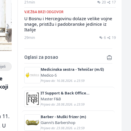
21min
20
17
VJEŽBA BRZI ODGOVOR
U Bosnu i Hercegovinu dolaze velike vojne
snage, pristižu i padobranske jedinice iz
Italije
29min
6
19
Oglasi za posao
jeli
Medicinska sestra - Tehničar (m/ž)
Medico-S
e
Prijava do: 16.08.2026. u 23:59
koji
IT Support & Back Office
Administrator (m/ž)
Master F&B
Prijava do: 28.08.2026. u 23:59
 11.
Barber - Muški frizer (m)
Gianni’s Barbershop
. U
Prijava do: 23.08.2026. u 23:59