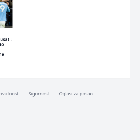
ušati:
io
ne
rivatnost
Sigurnost
Oglasi za posao