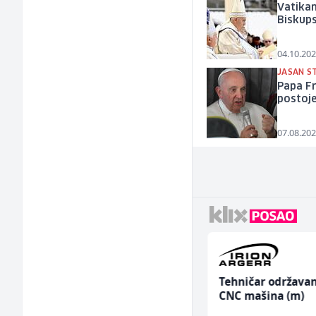
Vatikan
Biskup
04.10.202
JASAN S
Papa Fr
postoje
07.08.202
Konobar (m/ž)
Tehničar održavan
CNC mašina (m)