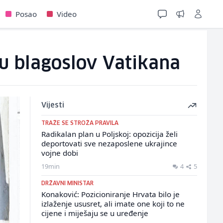
Posao
Video
ju blagoslov Vatikana
Vijesti
TRAŽE SE STROŽA PRAVILA
Radikalan plan u Poljskoj: opozicija želi
deportovati sve nezaposlene ukrajince
vojne dobi
19min
4
5
DRŽAVNI MINISTAR
Konaković: Pozicioniranje Hrvata bilo je
izlaženje ususret, ali imate one koji to ne
cijene i miješaju se u uređenje