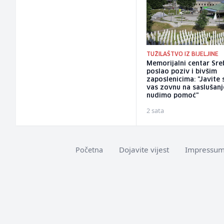
TUŽILAŠTVO IZ BIJELJINE
Memorijalni centar Sre
poslao poziv i bivšim
zaposlenicima: "Javite 
vas zovnu na saslušanj
nudimo pomoć"
2 sata
Dojavite vijest
Impressu
Početna