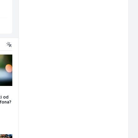
Mountain
Interclima
Sarajevo
Sarajevo
ki od
efona?