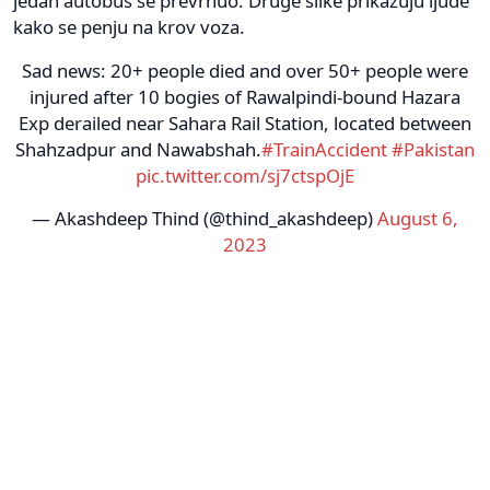
jedan autobus se prevrnuo. Druge slike prikazuju ljude
kako se penju na krov voza.
Sad news: 20+ people died and over 50+ people were
injured after 10 bogies of Rawalpindi-bound Hazara
Exp derailed near Sahara Rail Station, located between
Shahzadpur and Nawabshah.
#TrainAccident
#Pakistan
pic.twitter.com/sj7ctspOjE
— Akashdeep Thind (@thind_akashdeep)
August 6,
2023