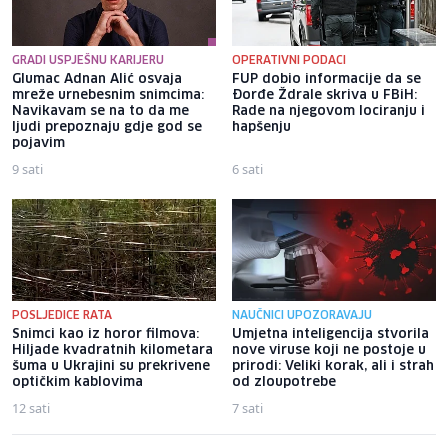
GRADI USPJEŠNU KARIJERU
OPERATIVNI PODACI
Glumac Adnan Alić osvaja
FUP dobio informacije da se
mreže urnebesnim snimcima:
Đorđe Ždrale skriva u FBiH:
Navikavam se na to da me
Rade na njegovom lociranju i
ljudi prepoznaju gdje god se
hapšenju
pojavim
9 sati
6 sati
POSLJEDICE RATA
NAUČNICI UPOZORAVAJU
Snimci kao iz horor filmova:
Umjetna inteligencija stvorila
Hiljade kvadratnih kilometara
nove viruse koji ne postoje u
šuma u Ukrajini su prekrivene
prirodi: Veliki korak, ali i strah
optičkim kablovima
od zloupotrebe
12 sati
7 sati