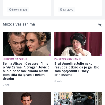
Široki Brijeg
Sarajevo
Možda vas zanima
USKORO NA SFF-U
ISKRENO PRIZNANJE
Selma Alispahić ususret filmu
Brat Angeline Jolie nakon
o "Ay Carmeli": Dragan Jovičić
razvoda otkrio da je gej: Bio
bi bio ponosan; nikada nisam
sam opsjednut Disney
pomislila da igram s nekim
princezama
drugim
8 sati
7 sati