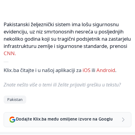
Pakistanski željeznički sistem ima lošu sigurnosnu
evidenciju, uz niz smrtonosnih nesreća u posljednjih
nekoliko godina koji su tragični podsjetnik na zastarjelu
infrastrukturu zemlje i sigurnosne standarde, prenosi
CNN.
Klix.ba čitajte i u našoj aplikaciji za
iOS
ili
Android
.
Znate nešto više o temi ili želite prijaviti grešku u tekstu?
Pakistan
Dodajte Klix.ba među omiljene izvore na Googlu