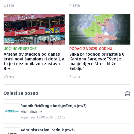
2 sata
4 sata
UOČI NOVE SEZONE
PODACI ZA 2025. GODINU
Arsenalov stadion od danas
Slika prirodnog priraštaja u
krasi novi šampionski detalj, a
Kantonu Sarajevo: "Sve je
tu je i nezaobilazna zastava
manje djece što si bliže
BiH
Sebilju"
43 min
3 sata
Oglasi za posao
Radnik fizičkog obezbjeđenja (m/ž)
Muehlbauer
Prijava do: 15.08.2026. u 23:59
Administrativni radnik (m/ž)