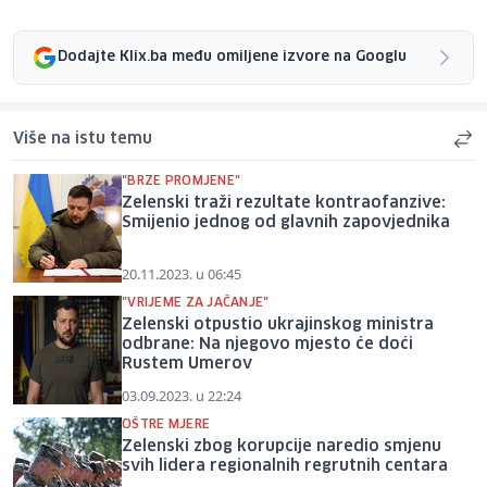
Dodajte Klix.ba među omiljene izvore na Googlu
Više na istu temu
"BRZE PROMJENE"
Zelenski traži rezultate kontraofanzive:
Smijenio jednog od glavnih zapovjednika
20.11.2023. u 06:45
"VRIJEME ZA JAČANJE"
Zelenski otpustio ukrajinskog ministra
odbrane: Na njegovo mjesto će doći
Rustem Umerov
03.09.2023. u 22:24
OŠTRE MJERE
Zelenski zbog korupcije naredio smjenu
svih lidera regionalnih regrutnih centara