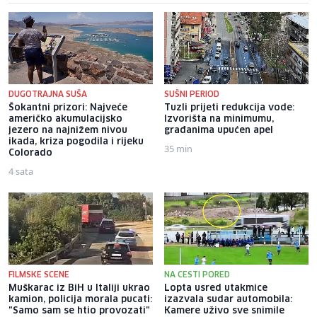
DUGOTRAJNA SUŠA
SUŠNI PERIOD
Šokantni prizori: Najveće
Tuzli prijeti redukcija vode:
američko akumulacijsko
Izvorišta na minimumu,
jezero na najnižem nivou
građanima upućen apel
ikada, kriza pogodila i rijeku
35 min
Colorado
4 sata
FILMSKE SCENE
NA CESTI PORED
Muškarac iz BiH u Italiji ukrao
Lopta usred utakmice
kamion, policija morala pucati:
izazvala sudar automobila:
"Samo sam se htio provozati"
Kamere uživo sve snimile