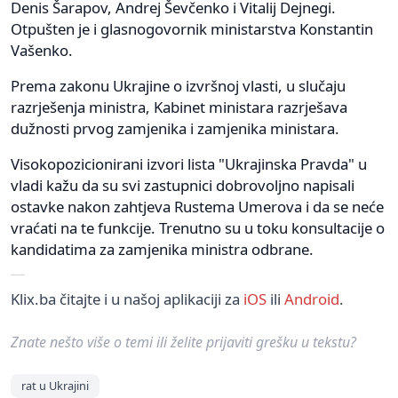
Denis Šarapov, Andrej Ševčenko i Vitalij Dejnegi.
Otpušten je i glasnogovornik ministarstva Konstantin
Vašenko.
Prema zakonu Ukrajine o izvršnoj vlasti, u slučaju
razrješenja ministra, Kabinet ministara razrješava
dužnosti prvog zamjenika i zamjenika ministara.
Visokopozicionirani izvori lista "Ukrajinska Pravda" u
vladi kažu da su svi zastupnici dobrovoljno napisali
ostavke nakon zahtjeva Rustema Umerova i da se neće
vraćati na te funkcije. Trenutno su u toku konsultacije o
kandidatima za zamjenika ministra odbrane.
Klix.ba čitajte i u našoj aplikaciji za
iOS
ili
Android
.
Znate nešto više o temi ili želite prijaviti grešku u tekstu?
rat u Ukrajini