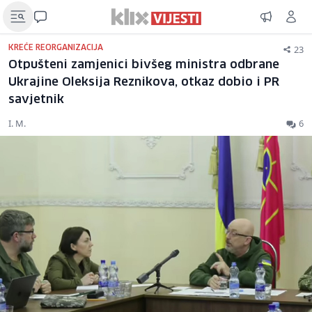
23
KREĆE REORGANIZACIJA
Otpušteni zamjenici bivšeg ministra odbrane
Ukrajine Oleksija Reznikova, otkaz dobio i PR
savjetnik
I. M.
6