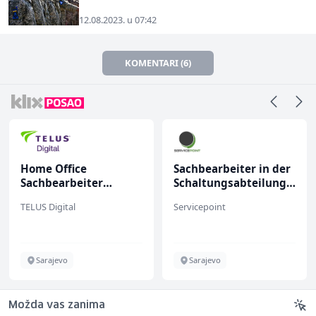
12.08.2023. u 07:42
KOMENTARI (6)
Home Office
Sachbearbeiter in der
Sachbearbeiter
Schaltungsabteilung
(m/w/d) für einen
(m/w)
TELUS Digital
Servicepoint
bekannten deutschen
Energieversorger
Sarajevo
Sarajevo
Možda vas zanima