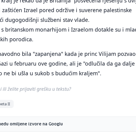
kralj je rekao da je Britanija "posvećena rješenju s dvi
i zaštićen Izrael pored održive i suverene palestinske
ći dugogodišnji službeni stav vlade.
i s britanskom monarhijom i Izraelom dotakle su i ml
skih porodica.
 navodno bila "zapanjena" kada je princ Vilijam pozva
azi u februaru ove godine, ali je "odlučila da ga dalje
ko ne bi ušla u sukob s budućim kraljem".
ili želite prijaviti grešku u tekstu?
beta II
među omiljene izvore na Googlu