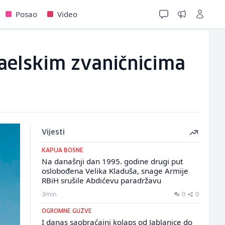
Posao
Video
zraelskim zvaničnicima
Vijesti
KAPIJA BOSNE
Na današnji dan 1995. godine drugi put
oslobođena Velika Kladuša, snage Armije
RBiH srušile Abdićevu paradržavu
3min
0
0
OGROMNE GUŽVE
I danas saobraćajni kolaps od Jablanice do