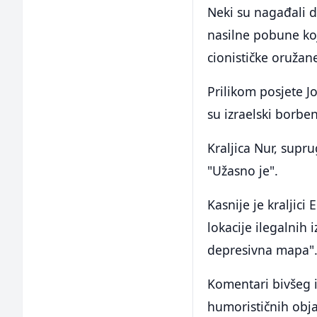
Neki su nagađali d
nasilne pobune koj
cionističke oružan
Prilikom posjete J
su izraelski borbe
Kraljica Nur, supr
"Užasno je".
Kasnije je kraljici
lokacije ilegalnih 
depresivna mapa"
Komentari bivšeg i
humorističnih obj