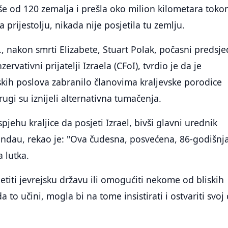
više od 120 zemalja i prešla oko milion kilometara tok
 prijestolju, nikada nije posjetila tu zemlju.
 nakon smrti Elizabete, Stuart Polak, počasni predsje
ervativni prijatelji Izraela (CFoI), tvrdio je da je
skih poslova zabranilo članovima kraljevske porodice
rugi su iznijeli alternativna tumačenja.
pjehu kraljice da posjeti Izrael, bivši glavni urednik
andau, rekao je: "Ova čudesna, posvećena, 86-godišnj
a lutka.
jetiti jevrejsku državu ili omogućiti nekome od bliskih
 to učini, mogla bi na tome insistirati i ostvariti svoj c