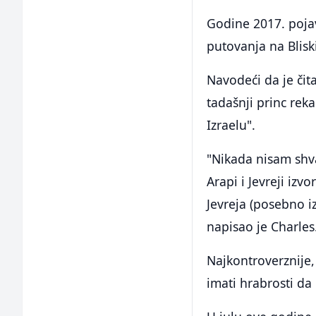
Godine 2017. pojav
putovanja na Bliski
Navodeći da je čit
tadašnji princ rek
Izraelu".
"Nikada nisam shv
Arapi i Jevreji izv
Jevreja (posebno i
napisao je Charles
Najkontroverznije,
imati hrabrosti da