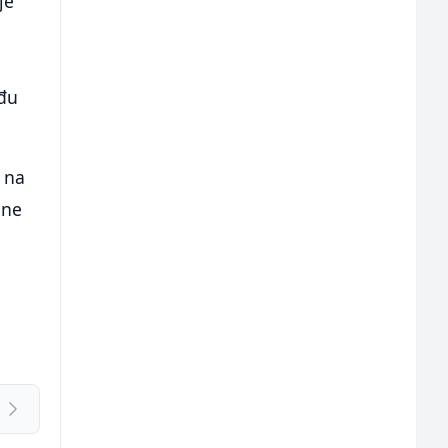
je
ađu
o na
 ne