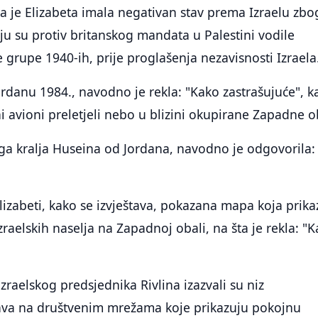
a je Elizabeta imala negativan stav prema Izraelu zbo
u su protiv britanskog mandata u Palestini vodile
e grupe 1940-ih, prije proglašenja nezavisnosti Izraela
ordanu 1984., navodno je rekla: "Kako zastrašujuće", 
ni avioni preletjeli nebo u blizini okupirane Zapadne o
uga kralja Huseina od Jordana, navodno je odgovorila:
 Elizabeti, kako se izvještava, pokazana mapa koja prika
izraelskih naselja na Zapadnoj obali, na šta je rekla: "
.
zraelskog predsjednika Rivlina izazvali su niz
ava na društvenim mrežama koje prikazuju pokojnu