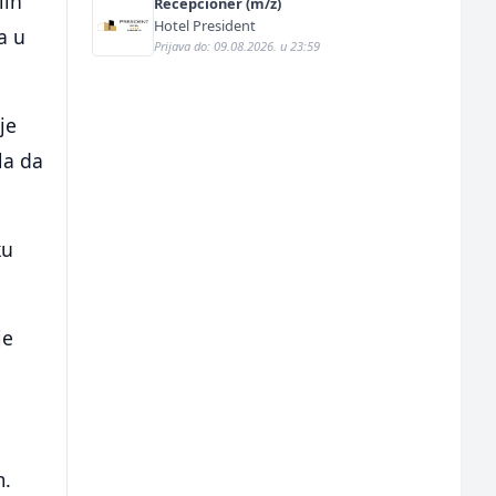
lin
Recepcioner (m/ž)
Hotel President
a u
Prijava do: 09.08.2026. u 23:59
je
la da
ku
je
m.