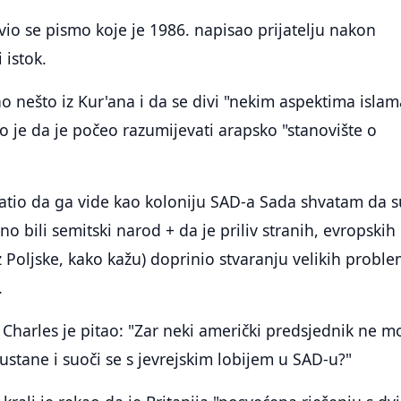
io se pismo koje je 1986. napisao prijatelju nakon
 istok.
ao nešto iz Kur'ana i da se divi "nekim aspektima islam
ao je da je počeo razumijevati arapsko "stanovište o
atio da ga vide kao koloniju SAD-a Sada shvatam da s
orno bili semitski narod + da je priliv stranih, evropskih
z Poljske, kako kažu) doprinio stvaranju velikih proble
.
 Charles je pitao: "Zar neki američki predsjednik ne m
 ustane i suoči se s jevrejskim lobijem u SAD-u?"