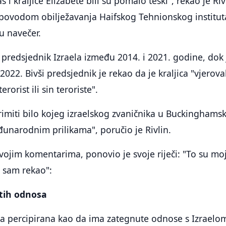
i kraljice Elizabete bili su pomalo teški", rekao je Riv
povodom obilježavanja Haifskog Tehnionskog institut
u navečer.
i predsjednik Izraela između 2014. i 2021. godine, dok 
2022. Bivši predsjednik je rekao da je kraljica "vjerova
erorist ili sin teroriste".
rimiti bilo kojeg izraelskog zvaničnika u Buckinghams
unarodnim prilikama", poručio je Rivlin.
svojim komentarima, ponovio je svoje riječi: "To su mo
to sam rekao":
utih odnosa
bila percipirana kao da ima zategnute odnose s Izraelo