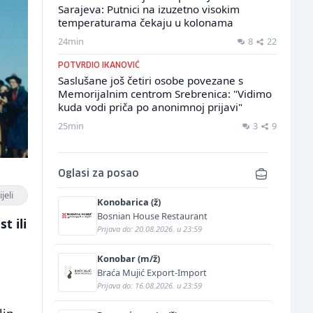
Sarajeva: Putnici na izuzetno visokim
temperaturama čekaju u kolonama
24min
8
22
POTVRDIO IKANOVIĆ
Saslušane još četiri osobe povezane s
Memorijalnim centrom Srebrenica: "Vidimo
kuda vodi priča po anonimnoj prijavi"
25min
3
9
Oglasi za posao
jeli
Konobarica (ž)
Bosnian House Restaurant
t ili
Prijava do: 20.08.2026. u 23:59
Konobar (m/ž)
Braća Mujić Export-Import
Prijava do: 16.08.2026. u 23:59