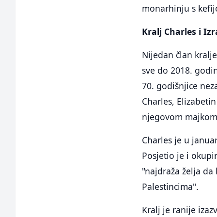
monarhinju s kefij
Kralj Charles i Izr
Nijedan član kralj
sve do 2018. godine
70. godišnjice neza
Charles, Elizabetin
njegovom majkom
Charles je u janua
Posjetio je i okup
"najdraža želja d
Palestincima".
Kralj je ranije iza