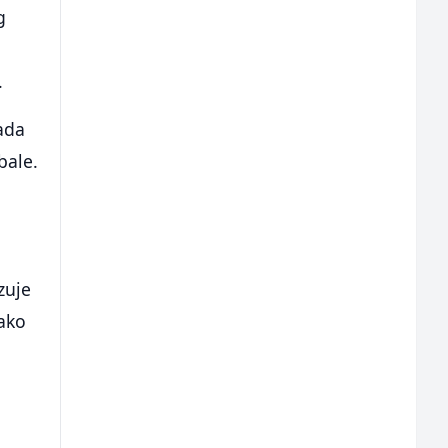
g
.
kada
bale.
zuje
Kako