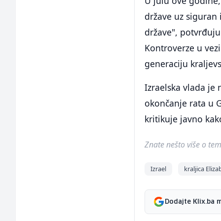
U julu ove godine, 
države uz siguran 
države", potvrđuju
Kontroverze u vez
generaciju kraljev
Izraelska vlada je
okončanje rata u G
kritikuje javno ka
Znate nešto više o temi 
Izrael
kraljica Eliza
Dodajte Klix.ba 