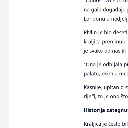
"Odnosi između nas 
na gala događaju 
Londonu u nedjelj
Rivlin je bio deset
kraljica preminula 
je svako od nas ili t
"Ona je odbijala p
palatu, osim u međ
Kasnije, upitan o 
riječi, to je ono š
Historija zategn
Kraljica je često 