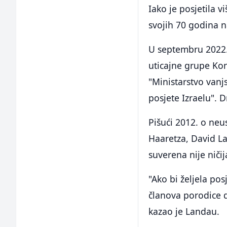
Iako je posjetila 
svojih 70 godina na
U septembru 2022.,
uticajne grupe Konz
"Ministarstvo vanj
posjete Izraelu". D
Pišući 2012. o neus
Haaretza, David L
suverena nije ničij
"Ako bi željela pos
članova porodice da
kazao je Landau.