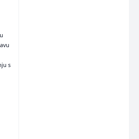
vu
lavu
nju s