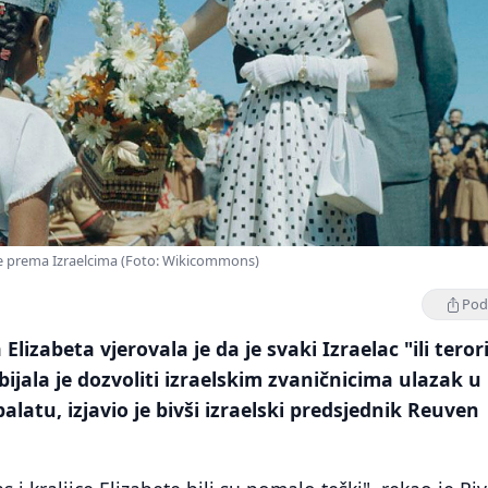
tije prema Izraelcima (Foto: Wikicommons)
Podi
Elizabeta vjerovala je da je svaki Izraelac "ili teroris
dbijala je dozvoliti izraelskim zvaničnicima ulazak u
atu, izjavio je bivši izraelski predsjednik Reuven