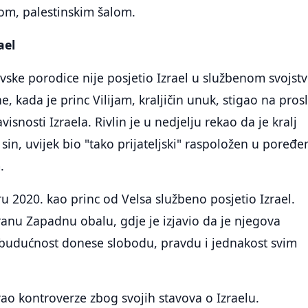
om, palestinskim šalom.
ael
evske porodice nije posjetio Izrael u službenom svojst
, kada je princ Vilijam, kraljičin unuk, stigao na pros
visnosti Izraela. Rivlin je u nedjelju rekao da je kralj
 sin, uvijek bio "tako prijateljski" raspoložen u poređe
.
ru 2020. kao princ od Velsa službeno posjetio Izrael.
iranu Zapadnu obalu, gdje je izjavio da je njegova
a budućnost donese slobodu, pravdu i jednakost svim
zvao kontroverze zbog svojih stavova o Izraelu.