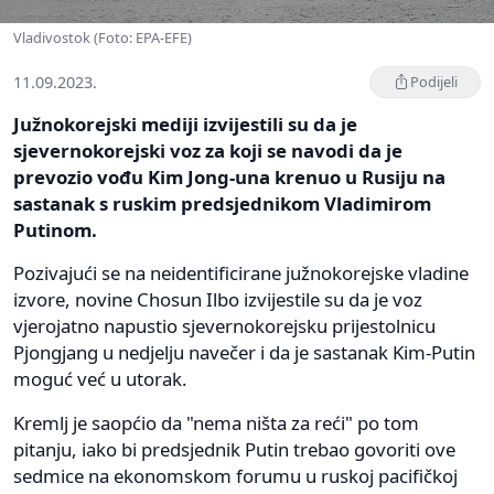
Vladivostok (Foto: EPA-EFE)
11.09.2023.
Podijeli
Južnokorejski mediji izvijestili su da je
sjevernokorejski voz za koji se navodi da je
prevozio vođu Kim Jong-una krenuo u Rusiju na
sastanak s ruskim predsjednikom Vladimirom
Putinom.
Pozivajući se na neidentificirane južnokorejske vladine
izvore, novine Chosun Ilbo izvijestile su da je voz
vjerojatno napustio sjevernokorejsku prijestolnicu
Pjongjang u nedjelju navečer i da je sastanak Kim-Putin
moguć već u utorak.
Kremlj je saopćio da "nema ništa za reći" po tom
pitanju, iako bi predsjednik Putin trebao govoriti ove
sedmice na ekonomskom forumu u ruskoj pacifičkoj