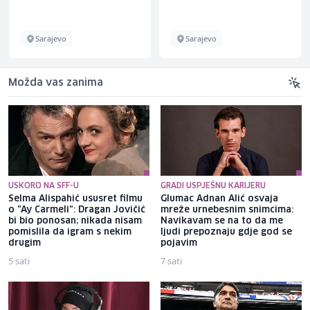
Sarajevo
Sarajevo
Možda vas zanima
USKORO NA SFF-U
GRADI USPJEŠNU KARIJERU
Selma Alispahić ususret filmu
Glumac Adnan Alić osvaja
o "Ay Carmeli": Dragan Jovičić
mreže urnebesnim snimcima:
bi bio ponosan; nikada nisam
Navikavam se na to da me
pomislila da igram s nekim
ljudi prepoznaju gdje god se
drugim
pojavim
5 sati
7 sati