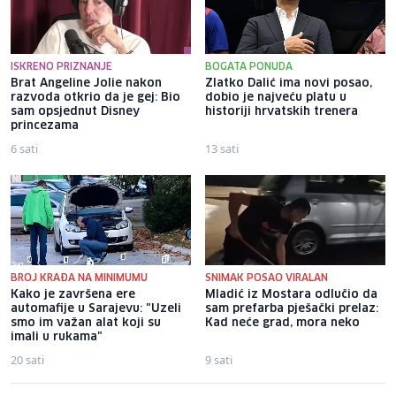
ISKRENO PRIZNANJE
BOGATA PONUDA
Brat Angeline Jolie nakon
Zlatko Dalić ima novi posao,
razvoda otkrio da je gej: Bio
dobio je najveću platu u
sam opsjednut Disney
historiji hrvatskih trenera
princezama
6 sati
13 sati
BROJ KRAĐA NA MINIMUMU
SNIMAK POSAO VIRALAN
Kako je završena ere
Mladić iz Mostara odlučio da
automafije u Sarajevu: "Uzeli
sam prefarba pješački prelaz:
smo im važan alat koji su
Kad neće grad, mora neko
imali u rukama"
20 sati
9 sati