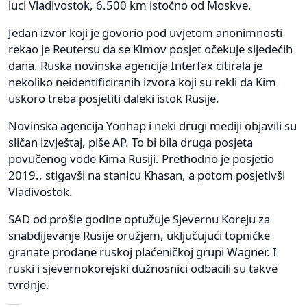
luci Vladivostok, 6.500 km istočno od Moskve.
Jedan izvor koji je govorio pod uvjetom anonimnosti
rekao je Reutersu da se Kimov posjet očekuje sljedećih
dana. Ruska novinska agencija Interfax citirala je
nekoliko neidentificiranih izvora koji su rekli da Kim
uskoro treba posjetiti daleki istok Rusije.
Novinska agencija Yonhap i neki drugi mediji objavili su
sličan izvještaj, piše AP. To bi bila druga posjeta
povučenog vođe Kima Rusiji. Prethodno je posjetio
2019., stigavši na stanicu Khasan, a potom posjetivši
Vladivostok.
SAD od prošle godine optužuje Sjevernu Koreju za
snabdijevanje Rusije oružjem, uključujući topničke
granate prodane ruskoj plaćeničkoj grupi Wagner. I
ruski i sjevernokorejski dužnosnici odbacili su takve
tvrdnje.