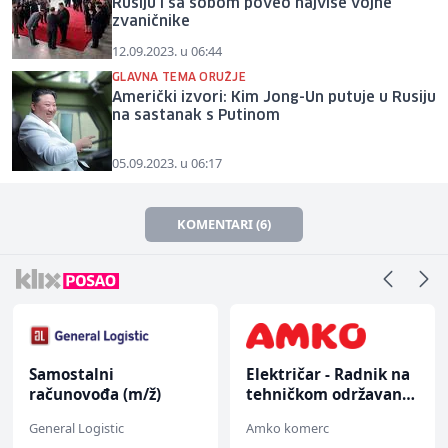
Rusiju i sa sobom poveo najviše vojne
zvaničnike
12.09.2023. u 06:44
GLAVNA TEMA ORUŽJE
Američki izvori: Kim Jong-Un putuje u Rusiju
na sastanak s Putinom
05.09.2023. u 06:17
KOMENTARI (6)
Samostalni
Električar - Radnik na
računovođa (m/ž)
tehničkom održavanju
(m/ž)
General Logistic
Amko komerc