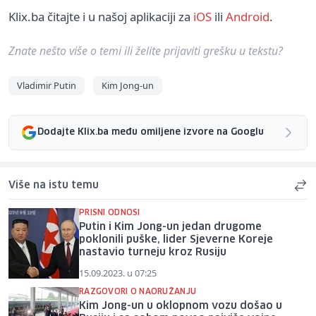
Klix.ba čitajte i u našoj aplikaciji za
iOS
ili
Android
.
Znate nešto više o temi ili želite prijaviti grešku u tekstu?
Vladimir Putin
Kim Jong-un
Dodajte Klix.ba među omiljene izvore na Googlu
Više na istu temu
PRISNI ODNOSI
Putin i Kim Jong-un jedan drugome
poklonili puške, lider Sjeverne Koreje
nastavio turneju kroz Rusiju
15.09.2023. u 07:25
RAZGOVORI O NAORUŽANJU
Kim Jong-un u oklopnom vozu došao u