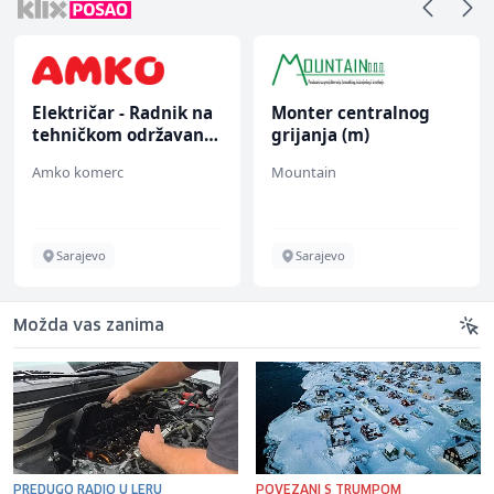
Električar - Radnik na
Monter centralnog
tehničkom održavanju
grijanja (m)
(m/ž)
Amko komerc
Mountain
Sarajevo
Sarajevo
Možda vas zanima
PREDUGO RADIO U LERU
POVEZANI S TRUMPOM