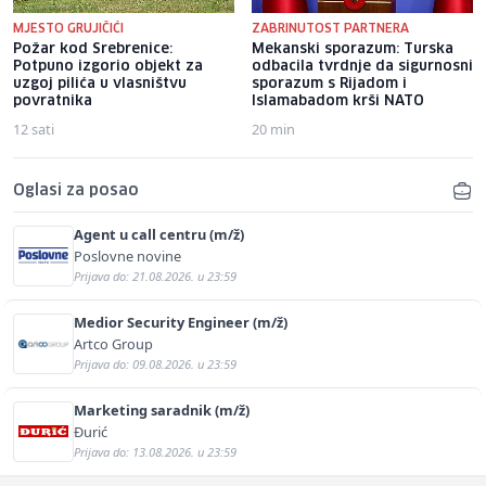
MJESTO GRUJIČIĆI
ZABRINUTOST PARTNERA
Požar kod Srebrenice:
Mekanski sporazum: Turska
Potpuno izgorio objekt za
odbacila tvrdnje da sigurnosni
uzgoj pilića u vlasništvu
sporazum s Rijadom i
povratnika
Islamabadom krši NATO
12 sati
20 min
Oglasi za posao
Agent u call centru (m/ž)
Poslovne novine
Prijava do: 21.08.2026. u 23:59
Medior Security Engineer (m/ž)
Artco Group
Prijava do: 09.08.2026. u 23:59
Marketing saradnik (m/ž)
Đurić
Prijava do: 13.08.2026. u 23:59