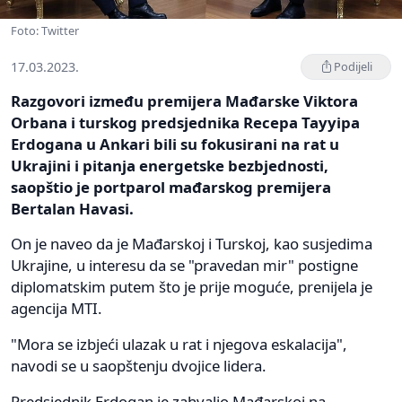
Foto: Twitter
17.03.2023.
Podijeli
Razgovori između premijera Mađarske Viktora
Orbana i turskog predsjednika Recepa Tayyipa
Erdogana u Ankari bili su fokusirani na rat u
Ukrajini i pitanja energetske bezbjednosti,
saopštio je portparol mađarskog premijera
Bertalan Havasi.
On je naveo da je Mađarskoj i Turskoj, kao susjedima
Ukrajine, u interesu da se "pravedan mir" postigne
diplomatskim putem što je prije moguće, prenijela je
agencija MTI.
"Mora se izbjeći ulazak u rat i njegova eskalacija",
navodi se u saopštenju dvojice lidera.
Predsjednik Erdogan je zahvalio Mađarskoj na