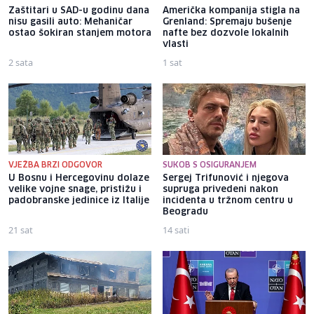
Zaštitari u SAD-u godinu dana
Američka kompanija stigla na
nisu gasili auto: Mehaničar
Grenland: Spremaju bušenje
ostao šokiran stanjem motora
nafte bez dozvole lokalnih
vlasti
2 sata
1 sat
VJEŽBA BRZI ODGOVOR
SUKOB S OSIGURANJEM
U Bosnu i Hercegovinu dolaze
Sergej Trifunović i njegova
velike vojne snage, pristižu i
supruga privedeni nakon
padobranske jedinice iz Italije
incidenta u tržnom centru u
Beogradu
21 sat
14 sati