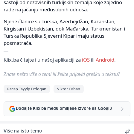
sastoji od nezavisnih turkijskih zemalja koje zajedno
rade na jačanju međusobnih odnosa.
Njene članice su Turska, Azerbejdžan, Kazahstan,
Kirgistan i Uzbekistan, dok Mađarska, Turkmenistan i
Turska Republika Sjeverni Kipar imaju status
posmatrača.
Klix.ba čitajte i u našoj aplikaciji za
iOS
ili
Android
.
Znate nešto više o temi ili želite prijaviti grešku u tekstu?
Recep Tayyip Erdogan
Viktor Orban
Dodajte Klix.ba među omiljene izvore na Googlu
Više na istu temu