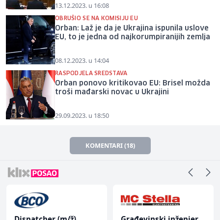
13.12.2023. u 16:08
OBRUŠIO SE NA KOMISIJU EU
Orban: Laž je da je Ukrajina ispunila uslove
EU, to je jedna od najkorumpiranijih zemlja
08.12.2023. u 14:04
RASPODJELA SREDSTAVA
Orban ponovo kritikovao EU: Brisel možda
troši mađarski novac u Ukrajini
29.09.2023. u 18:50
KOMENTARI (18)
Dispatcher (m/ž)
Građevinski inženjer