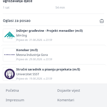
ugrožavanja djece
1 sat
54 min
Oglasi za posao
Inžinjer građevine - Projekt menadžer (m/ž)
MH-Ing
Prijava do: 31.08.2026. u 23:59
Konobar (m/ž)
Mesna Industrija Gora
Prijava do: 29.08.2026. u 23:59
Stručni saradnik u pisanju projekata (m/ž)
Univerzitet SSST
Prijava do: 19.08.2026. u 23:59
Početna
Dojavite vijest
Impressum
Komentari