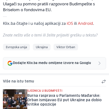
Ulagači su pomno pratili razgovore Budimpešte s
Briselom o fondovima EU.
Klix.ba čitajte i u našoj aplikaciji za
iOS
ili
Android
.
Znate nešto više o temi ili želite prijaviti grešku u tekstu?
Evropska unija
Ukrajina
Viktor Orban
Dodajte Klix.ba među omiljene izvore na Googlu
Više na istu temu
SJEDNICA U BUDIMPEŠTI
Burna rasprava u Parlamentu Mađarske:
Orban ismijavao EU put Ukrajine pa dobio
kritike opozicije