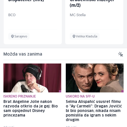
(m/ž)
BCO
MC-Stella
Sarajevo
Velika Kladuša
Možda vas zanima
ISKRENO PRIZNANJE
USKORO NA SFF-U
Brat Angeline Jolie nakon
Selma Alispahić ususret filmu
razvoda otkrio da je gej: Bio
o "Ay Carmeli": Dragan Jovičić
sam opsjednut Disney
bi bio ponosan; nikada nisam
princezama
pomislila da igram s nekim
drugim