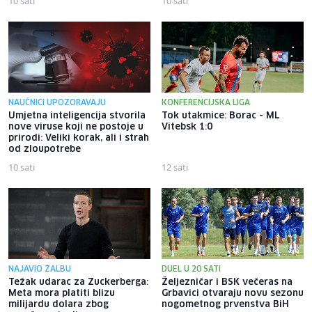
10 sati
10 sati
NAUČNICI UPOZORAVAJU
KONFERENCIJSKA LIGA
Umjetna inteligencija stvorila
Tok utakmice: Borac - ML
nove viruse koji ne postoje u
Vitebsk 1:0
prirodi: Veliki korak, ali i strah
od zloupotrebe
10 sati
12 sati
NAJAVIO ŽALBU
DUEL U 20 SATI
Težak udarac za Zuckerberga:
Željezničar i BSK večeras na
Meta mora platiti blizu
Grbavici otvaraju novu sezonu
milijardu dolara zbog
nogometnog prvenstva BiH