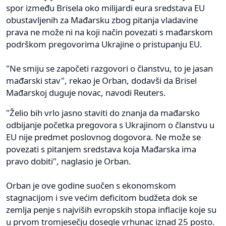
spor između Brisela oko milijardi eura sredstava EU
obustavljenih za Mađarsku zbog pitanja vladavine
prava ne može ni na koji način povezati s mađarskom
podrškom pregovorima Ukrajine o pristupanju EU.
"Ne smiju se započeti razgovori o članstvu, to je jasan
mađarski stav", rekao je Orban, dodavši da Brisel
Mađarskoj duguje novac, navodi Reuters.
"Želio bih vrlo jasno staviti do znanja da mađarsko
odbijanje početka pregovora s Ukrajinom o članstvu u
EU nije predmet poslovnog dogovora. Ne može se
povezati s pitanjem sredstava koja Mađarska ima
pravo dobiti", naglasio je Orban.
Orban je ove godine suočen s ekonomskom
stagnacijom i sve većim deficitom budžeta dok se
zemlja penje s najviših evropskih stopa inflacije koje su
u prvom tromjesečju dosegle vrhunac iznad 25 posto.