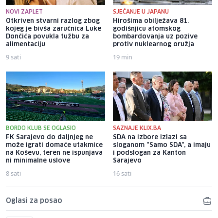
NOVI ZAPLET
SJEĆANJE U JAPANU
Otkriven stvarni razlog zbog
Hirošima obilježava 81.
kojeg je bivša zaručnica Luke
godišnjicu atomskog
Dončića povukla tužbu za
bombardovanja uz pozive
alimentaciju
protiv nuklearnog oružja
9 sati
19 min
BORDO KLUB SE OGLASIO
SAZNAJE KLIX.BA
FK Sarajevo do daljnjeg ne
SDA na izbore izlazi sa
može igrati domaće utakmice
sloganom "Samo SDA", a imaju
na Koševu, teren ne ispunjava
i podslogan za Kanton
ni minimalne uslove
Sarajevo
8 sati
16 sati
Oglasi za posao