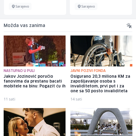
Sarajevo
Sarajevo
Možda vas zanima
NASTUPAO U PULI
JAVNI POZIVI FONDA
Jakov Jozinović poručio
Osigurano 20,3 miliona KM za
fanovima da prestanu bacati
zapošljavanje osoba s
mobitele na binu: Pogazit ću ih
invaliditetom, prvi put i za
one sa 50 posto invaliditeta
11 sati
14 sati