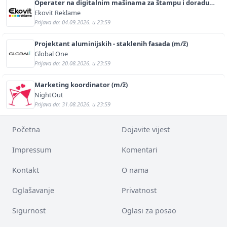
Operater na digitalnim mašinama za štampu i doradu
(m/ž)
Ekovit Reklame
Prijava do: 04.09.2026. u 23:59
Projektant aluminijskih - staklenih fasada (m/ž)
Global One
Prijava do: 20.08.2026. u 23:59
Marketing koordinator (m/ž)
NightOut
Prijava do: 31.08.2026. u 23:59
Početna
Dojavite vijest
Impressum
Komentari
Kontakt
O nama
Oglašavanje
Privatnost
Sigurnost
Oglasi za posao