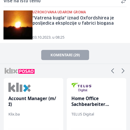
Više na istu temu
UZROKOVANA UDAROM GROMA
"Vatrena kugla" iznad Oxfordshirea je
posljedica eksplozije u fabrici biogasa
03.10.2023. u 08:25
KOMENTARI (29)
Account Manager (m/
Home Office
ž)
Sachbearbeiter
(m/w/d) für einen
Klix.ba
TELUS Digital
bekannten deutschen
Energieversorger