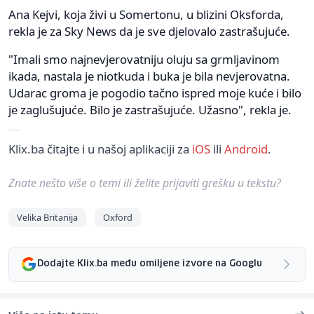
Ana Kejvi, koja živi u Somertonu, u blizini Oksforda,
rekla je za Sky News da je sve djelovalo zastrašujuće.
"Imali smo najnevjerovatniju oluju sa grmljavinom
ikada, nastala je niotkuda i buka je bila nevjerovatna.
Udarac groma je pogodio tačno ispred moje kuće i bilo
je zaglušujuće. Bilo je zastrašujuće. Užasno", rekla je.
Klix.ba čitajte i u našoj aplikaciji za
iOS
ili
Android
.
Znate nešto više o temi ili želite prijaviti grešku u tekstu?
Velika Britanija
Oxford
Dodajte Klix.ba među omiljene izvore na Googlu