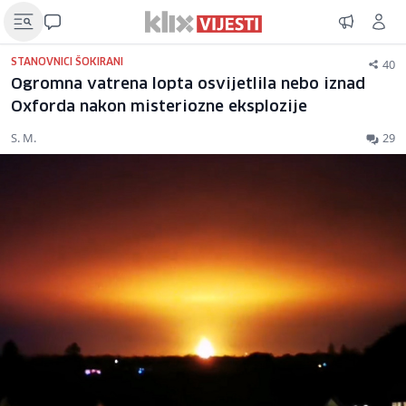
40
STANOVNICI ŠOKIRANI
Ogromna vatrena lopta osvijetlila nebo iznad
Oxforda nakon misteriozne eksplozije
S. M.
29