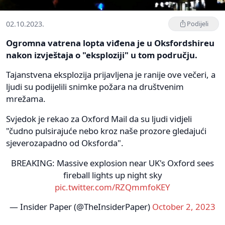
02.10.2023.
Podijeli
Ogromna vatrena lopta viđena je u Oksfordshireu
nakon izvještaja o "eksploziji" u tom području.
Tajanstvena eksplozija prijavljena je ranije ove večeri, a
ljudi su podijelili snimke požara na društvenim
mrežama.
Svjedok je rekao za Oxford Mail da su ljudi vidjeli
"čudno pulsirajuće nebo kroz naše prozore gledajući
sjeverozapadno od Oksforda".
BREAKING: Massive explosion near UK's Oxford sees
fireball lights up night sky
pic.twitter.com/RZQmmfoKEY
— Insider Paper (@TheInsiderPaper)
October 2, 2023