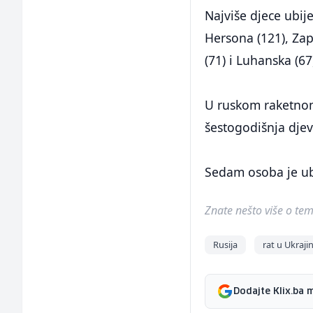
Najviše djece ubije
Hersona (121), Zap
(71) i Luhanska (6
U ruskom raketnom
šestogodišnja djev
Sedam osoba je ub
Znate nešto više o temi 
Rusija
rat u Ukrajin
Dodajte Klix.ba 