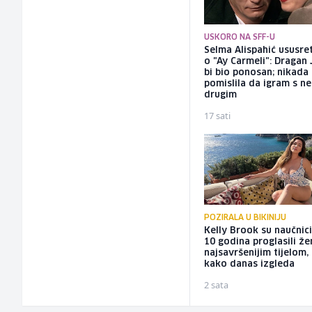
USKORO NA SFF-U
Selma Alispahić ususret
o "Ay Carmeli": Dragan 
bi bio ponosan; nikada
pomislila da igram s n
drugim
17 sati
POZIRALA U BIKINIJU
Kelly Brook su naučnici
10 godina proglasili ž
najsavršenijim tijelom,
kako danas izgleda
2 sata