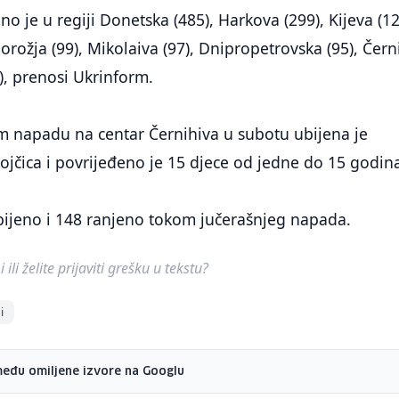
no je u regiji Donetska (485), Harkova (299), Kijeva (12
orožja (99), Mikolaiva (97), Dnipropetrovska (95), Čern
7), prenosi Ukrinform.
 napadu na centar Černihiva u subotu ubijena je
ojčica i povrijeđeno je 15 djece od jedne do 15 godin
ijeno i 148 ranjeno tokom jučerašnjeg napada.
ili želite prijaviti grešku u tekstu?
i
među omiljene izvore na Googlu