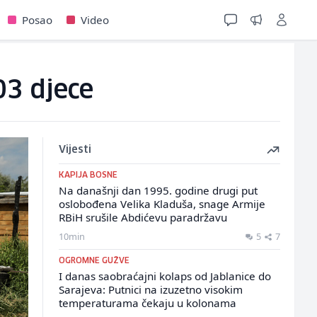
Posao
Video
03 djece
Vijesti
KAPIJA BOSNE
Na današnji dan 1995. godine drugi put
oslobođena Velika Kladuša, snage Armije
RBiH srušile Abdićevu paradržavu
10min
5
7
OGROMNE GUŽVE
I danas saobraćajni kolaps od Jablanice do
Sarajeva: Putnici na izuzetno visokim
temperaturama čekaju u kolonama