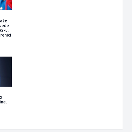
raže
vede
RS-u:
renici
c!
ine,