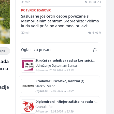
31min
10
23
POTVRDIO IKANOVIĆ
Saslušane još četiri osobe povezane s
Memorijalnim centrom Srebrenica: "Vidimo
kuda vodi priča po anonimnoj prijavi"
32min
4
9
Oglasi za posao
jeli
Stručni saradnik za rad sa korisnicima
sada
(m/ž)
Udruženje Dajte nam šansu
nu u
Prijava do: 20.08.2026. u 23:59
Prodavač u školskoj kantini (ž)
Slatko i Slano
acije
Prijava do: 19.08.2026. u 23:59
Diplomirani inžinjer zaštite na radu -
Bachelor inžinjer sigurnosti i pomoći
Granulo-Re
(m/ž)
Prijava do: 13.08.2026. u 23:59