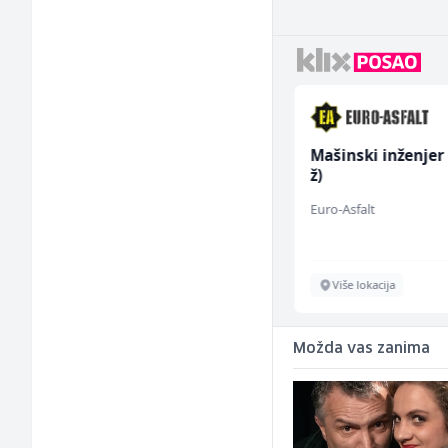
Mitarbeiter:in im
Mašinski inženjer
Kundenservice &
ž)
Support (m/w/d)
Embers Call Center & Marketing
Euro-Asfalt
Više lokacija
Više lokacija
Možda vas zanima