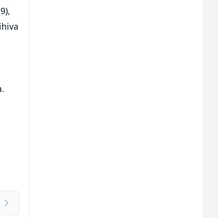
9),
ihiva
a.