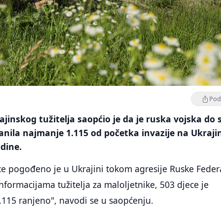
Podi
jinskog tužitelja saopćio je da je ruska vojska do 
 ranila najmanje 1.115 od početka invazije na Ukraji
dine.
ce pogođeno je u Ukrajini tokom agresije Ruske Feder
formacijama tužitelja za maloljetnike, 503 djece je
1.115 ranjeno", navodi se u saopćenju.