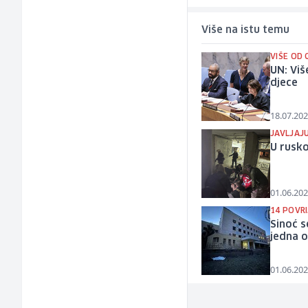
Više na istu temu
VIŠE OD
UN: Viš
djece
18.07.202
JAVLJAJU
U rusko
01.06.202
14 POVR
Sinoć s
jedna 
01.06.202