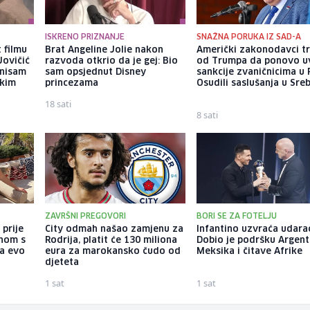
ISKRENO PRIZNANJE
SNAŽNA PORUKA IZ SAD-A
 filmu
Brat Angeline Jolie nakon
Američki zakonodavci t
Jovičić
razvoda otkrio da je gej: Bio
od Trumpa da ponovo u
 nisam
sam opsjednut Disney
sankcije zvaničnicima u 
ekim
princezama
Osudili saslušanja u Sreb
18 sati
8 sati
ZAVRŠNI PREGOVORI
BORI SE ZA FOTELJU
 prije
City odmah našao zamjenu za
Infantino uzvraća udara
enom s
Rodrija, platit će 130 miliona
Dobio je podršku Argent
 a evo
eura za marokansko čudo od
Meksika i čitave Afrike
djeteta
1 sat
1 sat