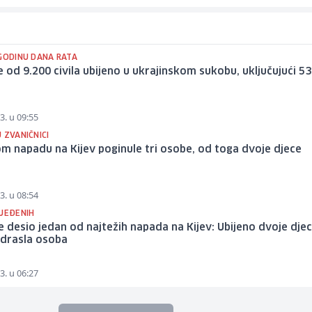
 GODINU DANA RATA
e od 9.200 civila ubijeno u ukrajinskom sukobu, uključujući 5
3. u 09:55
 ZVANIČNICI
m napadu na Kijev poginule tri osobe, od toga dvoje djece
3. u 08:54
IJEĐENIH
e desio jedan od najtežih napada na Kijev: Ubijeno dvoje djec
odrasla osoba
3. u 06:27