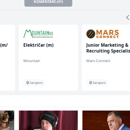
KOMENTARI (41)
 (m/
Električar (m)
Junior Marketing &
Recruiting Speciali
(m/ž)
Mountain
Mars Connect
Sarajevo
Sarajevo