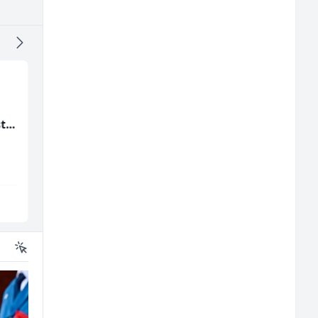
Monteri centralnog
Radnik u restoranu
st
grijanja i plinskih
(m/ž)
instalacija (m)
Interclima
BASH
Sarajevo
Sarajevo