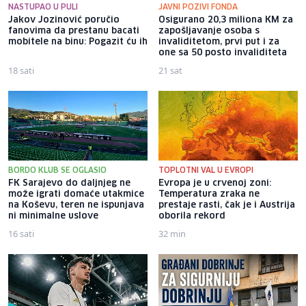
NASTUPAO U PULI
JAVNI POZIVI FONDA
Jakov Jozinović poručio
Osigurano 20,3 miliona KM za
fanovima da prestanu bacati
zapošljavanje osoba s
mobitele na binu: Pogazit ću ih
invaliditetom, prvi put i za
one sa 50 posto invaliditeta
18 sati
21 sat
BORDO KLUB SE OGLASIO
TOPLOTNI VAL U EVROPI
FK Sarajevo do daljnjeg ne
Evropa je u crvenoj zoni:
može igrati domaće utakmice
Temperatura zraka ne
na Koševu, teren ne ispunjava
prestaje rasti, čak je i Austrija
ni minimalne uslove
oborila rekord
16 sati
32 min