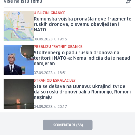
Više na istu temu
U BLIZINI GRANICE
Rumunska vojska pronašla nove fragmente
ruskih dronova, o svemu obaviješten i
NATO
09.09.2023. u 19:15
PREBLIZU "RATNE" GRANICE
Stoltenberg o padu ruskih dronova na
teritoriji NATO-a: Nema indicija da je napad
namjeran
07.09.2023. u 18:51
STRAH OD ESKALACIJE?
Šta se dešava na Dunavu: Ukrajinci tvrde
da su ruski dronovi pali u Rumuniju, Rumuni
negiraju
04.09.2023. u 20:17
KOMENTARI (58)