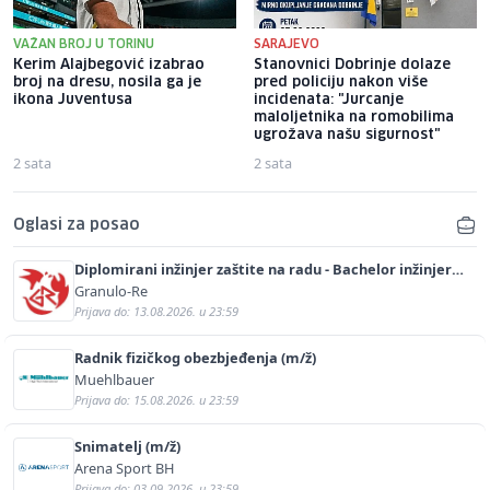
VAŽAN BROJ U TORINU
SARAJEVO
Kerim Alajbegović izabrao
Stanovnici Dobrinje dolaze
broj na dresu, nosila ga je
pred policiju nakon više
ikona Juventusa
incidenata: "Jurcanje
maloljetnika na romobilima
ugrožava našu sigurnost"
2 sata
2 sata
Oglasi za posao
Diplomirani inžinjer zaštite na radu - Bachelor inžinjer
sigurnosti i pomoći (m/ž)
Granulo-Re
Prijava do: 13.08.2026. u 23:59
Radnik fizičkog obezbjeđenja (m/ž)
Muehlbauer
Prijava do: 15.08.2026. u 23:59
Snimatelj (m/ž)
Arena Sport BH
Prijava do: 03.09.2026. u 23:59