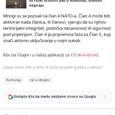
su ruski dronovi pali u Rumuniju, Rumuni
negiraju
Mnogi su se pozvali na član 4 NATO-a. Član 4 može biti
aktiviran kada članica, ili članovi, vjeruju da su njihov
teritorijalni integritet, politička nezavisnost ili sigurnost
pod prijetnjom. Član 4 je pripremna faza za Član 5, koji
znači aktivno uključivanje u vojni sukob.
Klix.ba čitajte i u našoj aplikaciji za
iOS
ili
Android
.
Znate nešto više o temi ili želite prijaviti grešku u tekstu?
Rumunija
rat u Ukrajini
Dodajte Klix.ba među omiljene izvore na Googlu