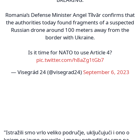
Romania’s Defense Minister Angel Tîlvăr confirms that
the authorities today found fragments of a suspected
Russian drone around 100 meters away from the
border with Ukraine.
Is it time for NATO to use Article 4?
pic.twitter.com/h8aZg1tGb7
— Visegrád 24 (@visegrad24)
September 6, 2023
"Istražili smo vrlo veliko područje, uključujući i ono o
kojem se javno govorilo, i mogu potvrditi da smo na