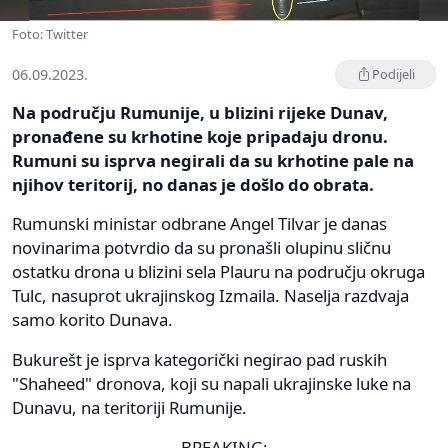
Foto: Twitter
06.09.2023.
Podijeli
Na području Rumunije, u blizini rijeke Dunav,
pronađene su krhotine koje pripadaju dronu.
Rumuni su isprva negirali da su krhotine pale na
njihov teritorij, no danas je došlo do obrata.
Rumunski ministar odbrane Angel Tilvar je danas
novinarima potvrdio da su pronašli olupinu sličnu
ostatku drona u blizini sela Plauru na području okruga
Tulc, nasuprot ukrajinskog Izmaila. Naselja razdvaja
samo korito Dunava.
Bukurešt je isprva kategorički negirao pad ruskih
"Shaheed" dronova, koji su napali ukrajinske luke na
Dunavu, na teritoriji Rumunije.
BREAKING: