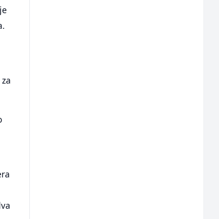
je
a.
 za
o
era
dva