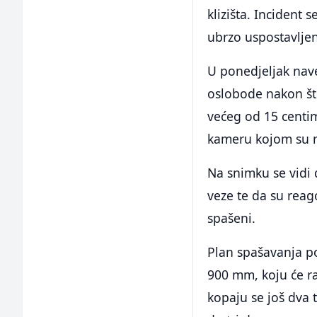
klizišta. Incident
ubrzo uspostavljen
U ponedjeljak nave
oslobode nakon što
većeg od 15 centime
kameru kojom su ra
Na snimku se vidi 
veze te da su reago
spašeni.
Plan spašavanja po
900 mm, koju će ra
kopaju se još dva t