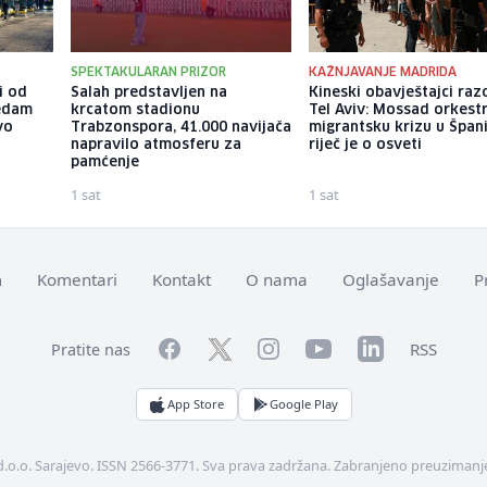
SPEKTAKULARAN PRIZOR
KAŽNJAVANJE MADRIDA
i od
Salah predstavljen na
Kineski obavještajci razo
sedam
krcatom stadionu
Tel Aviv: Mossad orkest
vo
Trabzonspora, 41.000 navijača
migrantsku krizu u Španij
napravilo atmosferu za
riječ je o osveti
pamćenje
1 sat
1 sat
m
Komentari
Kontakt
O nama
Oglašavanje
P
Facebook
YouTube
LinkedIn
Twitter
Instagram
RSS
Pratite nas
App Store
Google Play
d.o.o. Sarajevo. ISSN 2566-3771. Sva prava zadržana. Zabranjeno preuzimanje