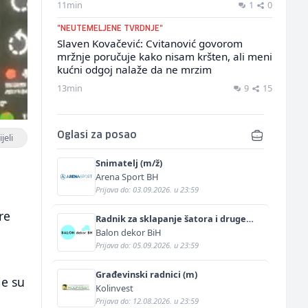
11min
1
0
"NEUTEMELJENE TVRDNJE"
Slaven Kovačević: Cvitanović govorom
mržnje poručuje kako nisam kršten, ali meni
kućni odgoj nalaže da ne mrzim
13min
9
15
Oglasi za posao
jeli
Snimatelj (m/ž)
Arena Sport BH
Prijava do: 03.09.2026. u 23:59
re
Radnik za sklapanje šatora i druge
prateće opreme (m/ž)
Balon dekor BiH
Prijava do: 05.09.2026. u 23:59
Građevinski radnici (m)
je su
Kolinvest
Prijava do: 12.08.2026. u 23:59