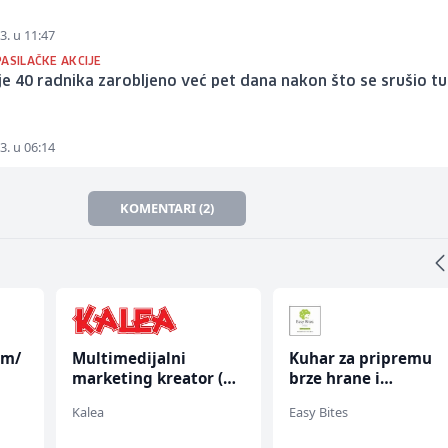
3. u 11:47
ASILAČKE AKCIJE
i je 40 radnika zarobljeno već pet dana nakon što se srušio tu
3. u 06:14
KOMENTARI (2)
Kuhar za pripremu
Direktor proizvodnj
r (m/
brze hrane i
pločastog namješta
jednostavnih jela (m/
(m/ž)
Easy Bites
Kalea
ž)