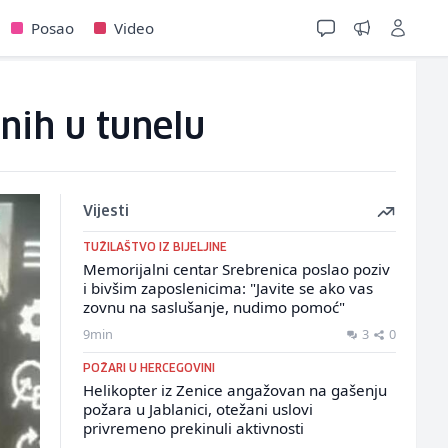
Posao
Video
nih u tunelu
Vijesti
TUŽILAŠTVO IZ BIJELJINE
Memorijalni centar Srebrenica poslao poziv
i bivšim zaposlenicima: "Javite se ako vas
zovnu na saslušanje, nudimo pomoć"
9min
3
0
POŽARI U HERCEGOVINI
Helikopter iz Zenice angažovan na gašenju
požara u Jablanici, otežani uslovi
privremeno prekinuli aktivnosti