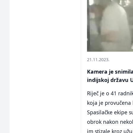
21.11.2023.
Kamera je snimila
indijskoj državu
Riječ je o 41 radn
koja je provučena 
Spasilačke ekipe su
obrok nakon nekoli
im stizale kroz užu