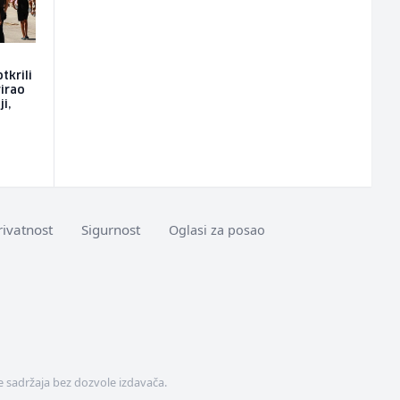
tkrili
rirao
i,
rivatnost
Sigurnost
Oglasi za posao
 sadržaja bez dozvole izdavača.