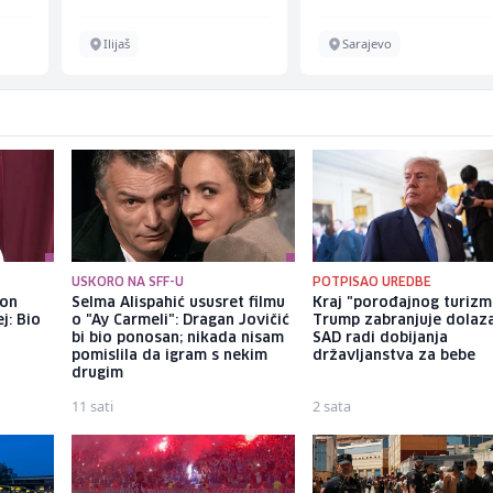
Sarajevo
Ilijaš
USKORO NA SFF-U
POTPISAO UREDBE
kon
Selma Alispahić ususret filmu
Kraj "porođajnog turizm
j: Bio
o "Ay Carmeli": Dragan Jovičić
Trump zabranjuje dolaz
bi bio ponosan; nikada nisam
SAD radi dobijanja
pomislila da igram s nekim
državljanstva za bebe
drugim
11 sati
2 sata