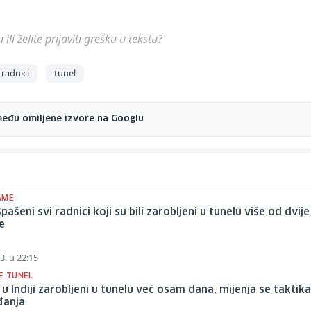
ili želite prijaviti grešku u tekstu?
radnici
tunel
među omiljene izvore na Googlu
AME
Spašeni svi radnici koji su bili zarobljeni u tunelu više od dvije
e
3. u 22:15
E TUNEL
 u Indiji zarobljeni u tunelu već osam dana, mijenja se taktik
đanja