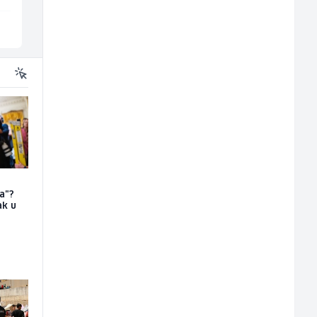
Sarajevo
Sarajevo
a"?
ak u