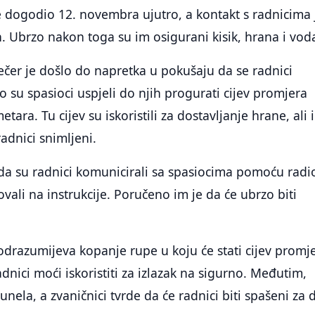
 se dogodio 12. novembra ujutro, a kontakt s radnicima 
. Ubrzo nakon toga su im osigurani kisik, hrana i vod
čer je došlo do napretka u pokušaju da se radnici
 su spasioci uspjeli do njih progurati cijev promjera
tara. Tu cijev su iskoristili za dostavljanje hrane, ali i
dnici snimljeni.
da su radnici komunicirali sa spasiocima pomoću radi
vali na instrukcije. Poručeno im je da će ubrzo biti
drazumijeva kopanje rupe u koju će stati cijev promj
dnici moći iskoristiti za izlazak na sigurno. Međutim,
unela, a zvaničnici tvrde da će radnici biti spašeni za 