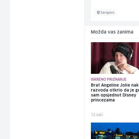
Sarajevo
Ilijaš
Možda vas zanima
ISKRENO PRIZNANJE
Brat Angeline Jolie na
razvoda otkrio da je ge
sam opsjednut Disney
princezama
12 sati