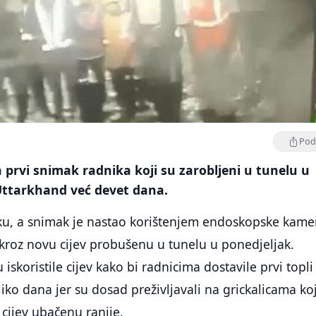
Podi
 prvi snimak radnika koji su zarobljeni u tunelu u
 Uttarkhand već devet dana.
iku, a snimak je nastao korištenjem endoskopske kame
kroz novu cijev probušenu u tunelu u ponedjeljak.
 iskoristile cijev kako bi radnicima dostavile prvi topli
ko dana jer su dosad preživljavali na grickalicama ko
 cijev ubačenu ranije.