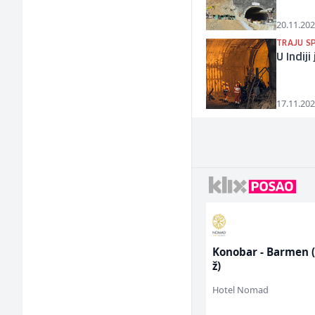
20.11.202
TRAJU SP
U Indij
17.11.202
r (m/
Konobar - Barmen (m/
Multimedijalni
ž)
marketing kreato
ž)
Hotel Nomad
Kalea