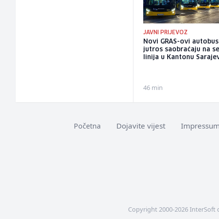
JAVNI PRIJEVOZ
Novi GRAS-ovi autobus
jutros saobraćaju na 
linija u Kantonu Saraje
46 min
Dojavite vijest
Impressu
Početna
Copyright 2000-2026 InterSoft 