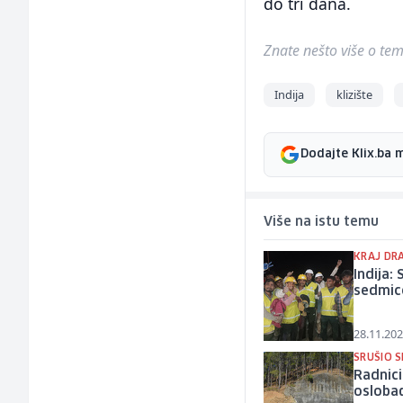
do tri dana.
Znate nešto više o temi 
Indija
klizište
Dodajte Klix.ba 
Više na istu temu
KRAJ DR
Indija: 
sedmic
28.11.202
SRUŠIO S
Radnici
osloba