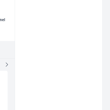
nel
e
Voditelj - Poslovođa
NK pomoćni radnik
ja
radova na gradilištu
(m)
(m/ž)
Mibral
Mountain