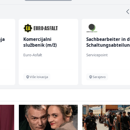
ja
Komercijalni
Sachbearbeiter in d
službenik (m/ž)
Schaltungsabteilu
(m/w)
Euro-Asfalt
Servicepoint
Više lokacija
Sarajevo