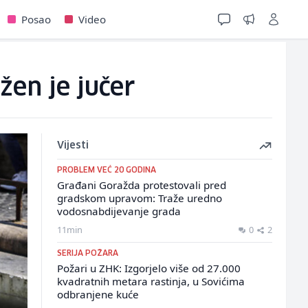
Posao
Video
žen je jučer
Vijesti
PROBLEM VEĆ 20 GODINA
Građani Goražda protestovali pred
gradskom upravom: Traže uredno
vodosnabdijevanje grada
11min
0
2
SERIJA POŽARA
Požari u ZHK: Izgorjelo više od 27.000
kvadratnih metara rastinja, u Sovićima
odbranjene kuće