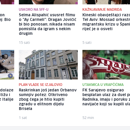
USKORO NA SFF-U
KAŽNJAVANJE MADRIDA
kon
Selma Alispahić ususret filmu
Kineski obavještajci razo
j: Bio
o "Ay Carmeli": Dragan Jovičić
Tel Aviv: Mossad orkest
bi bio ponosan; nikada nisam
migrantsku krizu u Španij
pomislila da igram s nekim
riječ je o osveti
drugim
15 sati
5 sati
PLAN VLADE SE IZJALOVIO
UTAKMICA U VRAPČIĆIMA
 dolaze
Raskrinkan još jedan Orbanov
FK Sarajevo osigurao
tižu i
sumnjiv potez: Otkriveno
besplatan ulaz za duel p
 Italije
zbog čega je htio kupiti
Radnika, imaju i poruku 
zgradu u elitnom dijelu
navijače koji su kupili u
Brisela
1 sat
52 min