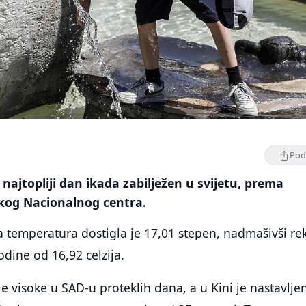
Podi
 najtopliji dan ikada zabilježen u svijetu, prema
kog Nacionalnog centra.
 temperatura dostigla je 17,01 stepen, nadmašivši re
odine od 16,92 celzija.
e visoke u SAD-u proteklih dana, a u Kini je nastavlje