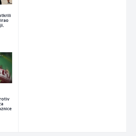
tkrili
rirao
i,
rotiv
za
laznice