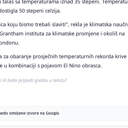
i talas sa temperaturama iznad 35 stepeni. Temperatu
dostigla 50 stepeni celzija.
ca koju bismo trebali slaviti", rekla je klimatska naučn
 Grantham instituta za klimatske promjene i okoliš na
Londonu.
da za obaranje prosječnih temperaturnih rekorda krive
e u kombinaciji s pojavom El Nino obrasca.
ili želite prijaviti grešku u tekstu?
među omiljene izvore na Googlu