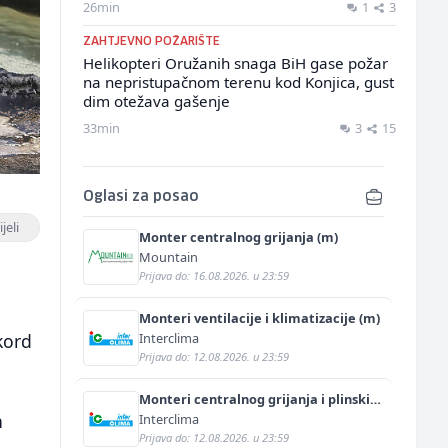
26min
1
3
ZAHTJEVNO POŽARIŠTE
Helikopteri Oružanih snaga BiH gase požar
na nepristupačnom terenu kod Konjica, gust
dim otežava gašenje
33min
3
15
Oglasi za posao
jeli
Monter centralnog grijanja (m)
Mountain
Prijava do: 16.08.2026. u 23:59
Monteri ventilacije i klimatizacije (m)
Interclima
kord
Prijava do: 12.08.2026. u 23:59
Monteri centralnog grijanja i plinskih
instalacija (m)
n
Interclima
Prijava do: 12.08.2026. u 23:59