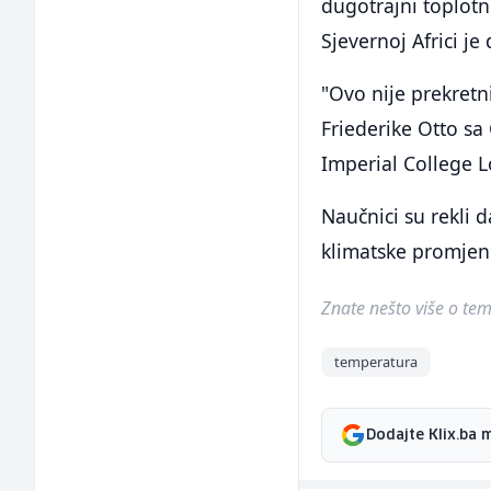
dugotrajni toplotn
Sjevernoj Africi je 
"Ovo nije prekretni
Friederike Otto sa
Imperial College 
Naučnici su rekli 
klimatske promjen
Znate nešto više o temi 
temperatura
Dodajte Klix.ba 