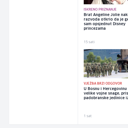
ISKRENO PRIZNANJE
Brat Angeline Jolie na
razvoda otkrio da je ge
sam opsjednut Disney
princezama
15 sati
VJEŽBA BRZI ODGOVOR
U Bosnu i Hercegovinu
velike vojne snage, pris
padobranske jedinice iz
1 sat