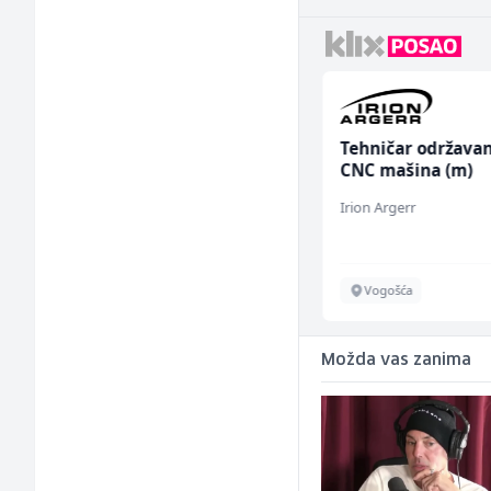
Električar (m)
Tehničar održavan
CNC mašina (m)
Mountain
Irion Argerr
Sarajevo
Vogošća
Možda vas zanima