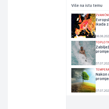
Više na istu temu
ZVANIČNI
Evropsk
ikada z
08.08.202
TOPLOTN
Zabilje
promje
07.07.202
TEMPERA
Nakon n
promjen
07.07.202