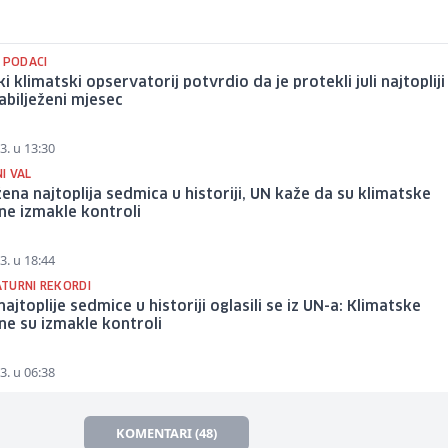
 PODACI
i klimatski opservatorij potvrdio da je protekli juli najtopliji
abilježeni mjesec
3. u 13:30
I VAL
žena najtoplija sedmica u historiji, UN kaže da su klimatske
ne izmakle kontroli
3. u 18:44
TURNI REKORDI
ajtoplije sedmice u historiji oglasili se iz UN-a: Klimatske
e su izmakle kontroli
3. u 06:38
KOMENTARI (48)