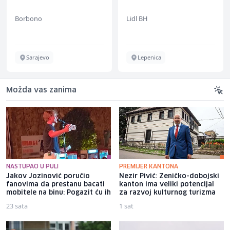
Borbono
Lidl BH
Sarajevo
Lepenica
Možda vas zanima
NASTUPAO U PULI
PREMIJER KANTONA
Jakov Jozinović poručio
Nezir Pivić: Zeničko-dobojski
fanovima da prestanu bacati
kanton ima veliki potencijal
mobitele na binu: Pogazit ću ih
za razvoj kulturnog turizma
23 sata
1 sat