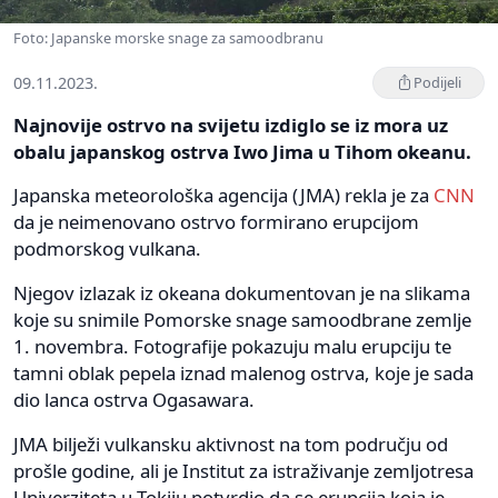
Foto: Japanske morske snage za samoodbranu
09.11.2023.
Podijeli
Najnovije ostrvo na svijetu izdiglo se iz mora uz
obalu japanskog ostrva Iwo Jima u Tihom okeanu.
Japanska meteorološka agencija (JMA) rekla je za
CNN
da je neimenovano ostrvo formirano erupcijom
podmorskog vulkana.
Njegov izlazak iz okeana dokumentovan je na slikama
koje su snimile Pomorske snage samoodbrane zemlje
1. novembra. Fotografije pokazuju malu erupciju te
tamni oblak pepela iznad malenog ostrva, koje je sada
dio lanca ostrva Ogasawara.
JMA bilježi vulkansku aktivnost na tom području od
prošle godine, ali je Institut za istraživanje zemljotresa
Univerziteta u Tokiju potvrdio da se erupcija koja je