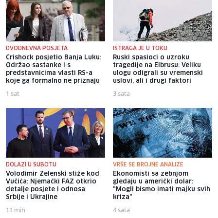
DVODNEVNA POSJETA
ISTRAGA JE U TOKU
Crishock posjetio Banja Luku:
Ruski spasioci o uzroku
Održao sastanke i s
tragedije na Elbrusu: Veliku
predstavnicima vlasti RS-a
ulogu odigrali su vremenski
koje ga formalno ne priznaju
uslovi, ali i drugi faktori
1 sat
3 sata
DOLAZI U SUBOTU
VRŠE SE BROJNE ANALIZE
Volodimir Zelenski stiže kod
Ekonomisti sa zebnjom
Vučića: Njemački FAZ otkrio
gledaju u američki dolar:
detalje posjete i odnosa
"Mogli bismo imati majku svih
Srbije i Ukrajine
kriza"
11 min
4 sata