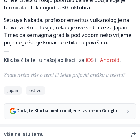
formirala otok dogodila 30. oktobra.
Setsuya Nakada, profesor emeritus vulkanologije na
Univerzitetu u Tokiju, rekao je ove sedmice za Japan
Times da se magma gradila pod vodom neko vrijeme
prije nego što je konačno izbila na površinu.
Klix.ba čitajte i u našoj aplikaciji za
iOS
ili
Android
.
Znate nešto više o temi ili želite prijaviti grešku u tekstu?
Japan
ostrvo
Dodajte Klix.ba među omiljene izvore na Googlu
Više na istu temu