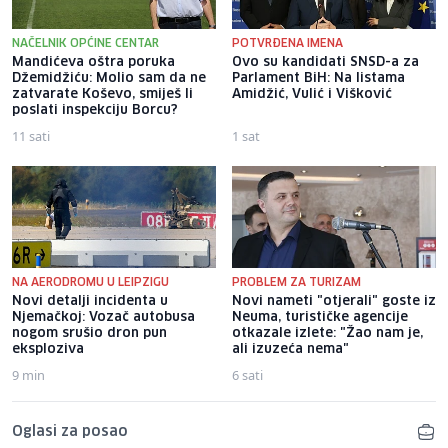
NAČELNIK OPĆINE CENTAR
POTVRĐENA IMENA
Mandićeva oštra poruka
Ovo su kandidati SNSD-a za
Džemidžiću: Molio sam da ne
Parlament BiH: Na listama
zatvarate Koševo, smiješ li
Amidžić, Vulić i Višković
poslati inspekciju Borcu?
11 sati
1 sat
NA AERODROMU U LEIPZIGU
PROBLEM ZA TURIZAM
Novi detalji incidenta u
Novi nameti "otjerali" goste iz
Njemačkoj: Vozač autobusa
Neuma, turističke agencije
nogom srušio dron pun
otkazale izlete: "Žao nam je,
eksploziva
ali izuzeća nema"
9 min
6 sati
Oglasi za posao