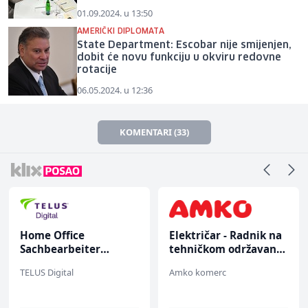
01.09.2024. u 13:50
AMERIČKI DIPLOMATA
State Department: Escobar nije smijenjen,
dobit će novu funkciju u okviru redovne
rotacije
06.05.2024. u 12:36
KOMENTARI (33)
Home Office
Električar - Radnik na
Sachbearbeiter
tehničkom održavanju
(m/w/d) für einen
(m/ž)
TELUS Digital
Amko komerc
bekannten deutschen
Energieversorger