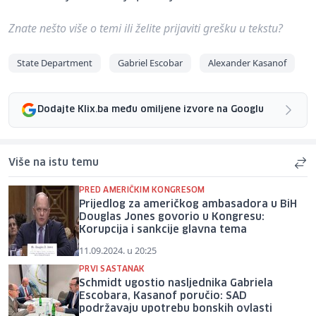
Znate nešto više o temi ili želite prijaviti grešku u tekstu?
State Department
Gabriel Escobar
Alexander Kasanof
Dodajte Klix.ba među omiljene izvore na Googlu
Više na istu temu
PRED AMERIČKIM KONGRESOM
Prijedlog za američkog ambasadora u BiH
Douglas Jones govorio u Kongresu:
Korupcija i sankcije glavna tema
11.09.2024. u 20:25
PRVI SASTANAK
Schmidt ugostio nasljednika Gabriela
Escobara, Kasanof poručio: SAD
podržavaju upotrebu bonskih ovlasti