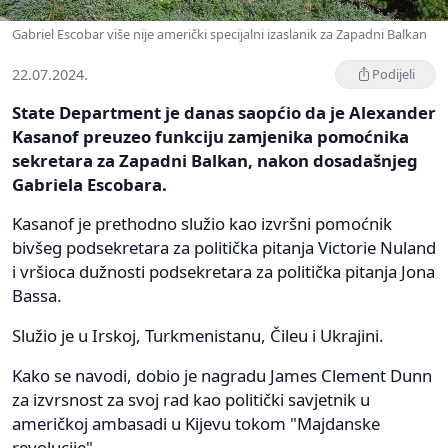
Gabriel Escobar više nije američki specijalni izaslanik za Zapadni Balkan
22.07.2024.
Podijeli
State Department je danas saopćio da je Alexander
Kasanof preuzeo funkciju zamjenika pomoćnika
sekretara za Zapadni Balkan, nakon dosadašnjeg
Gabriela Escobara.
Kasanof je prethodno služio kao izvršni pomoćnik
bivšeg podsekretara za politička pitanja Victorie Nuland
i vršioca dužnosti podsekretara za politička pitanja Jona
Bassa.
Služio je u Irskoj, Turkmenistanu, Čileu i Ukrajini.
Kako se navodi, dobio je nagradu James Clement Dunn
za izvrsnost za svoj rad kao politički savjetnik u
američkoj ambasadi u Kijevu tokom "Majdanske
revolucije".