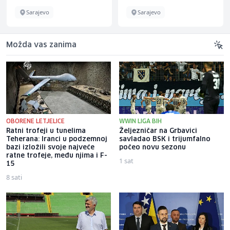
Sarajevo
Sarajevo
Možda vas zanima
OBORENE LETJELICE
WWIN LIGA BIH
Ratni trofeji u tunelima
Željezničar na Grbavici
Teherana: Iranci u podzemnoj
savladao BSK i trijumfalno
bazi izložili svoje najveće
počeo novu sezonu
ratne trofeje, među njima i F-
1 sat
15
8 sati