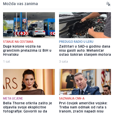
Možda vas zanima
STANJE NA CESTAMA
PREDUGO RADIO U LERU
Duge kolone vozila na
Zaštitari u SAD-u godinu dana
graničnim prelazima iz BiH u
nisu gasili auto: Mehaničar
Hrvatsku
ostao šokiran stanjem motora
1 sat
3 sata
META UCJENE
SAZNANJA CNN-A
Bella Thorne otkrila zašto je
Prvi čovjek američke vojske:
objavila svoje eksplicitne
Treba nam odmak od rata s
fotografije: Govorili su da
Iranom, zračni napadi nisu