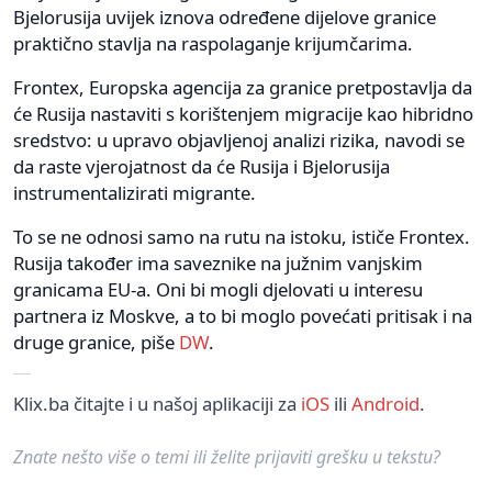
Bjelorusija uvijek iznova određene dijelove granice
praktično stavlja na raspolaganje krijumčarima.
Frontex, Europska agencija za granice pretpostavlja da
će Rusija nastaviti s korištenjem migracije kao hibridno
sredstvo: u upravo objavljenoj analizi rizika, navodi se
da raste vjerojatnost da će Rusija i Bjelorusija
instrumentalizirati migrante.
To se ne odnosi samo na rutu na istoku, ističe Frontex.
Rusija također ima saveznike na južnim vanjskim
granicama EU-a. Oni bi mogli djelovati u interesu
partnera iz Moskve, a to bi moglo povećati pritisak i na
druge granice, piše
DW
.
Klix.ba čitajte i u našoj aplikaciji za
iOS
ili
Android
.
Znate nešto više o temi ili želite prijaviti grešku u tekstu?