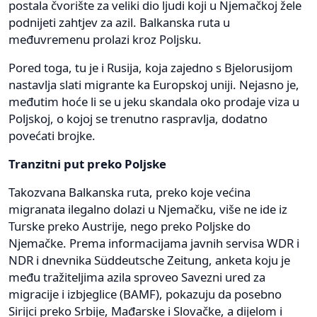
postala čvorište za veliki dio ljudi koji u Njemačkoj žele
podnijeti zahtjev za azil. Balkanska ruta u
međuvremenu prolazi kroz Poljsku.
Pored toga, tu je i Rusija, koja zajedno s Bjelorusijom
nastavlja slati migrante ka Europskoj uniji. Nejasno je,
međutim hoće li se u jeku skandala oko prodaje viza u
Poljskoj, o kojoj se trenutno raspravlja, dodatno
povećati brojke.
Tranzitni put preko Poljske
Takozvana Balkanska ruta, preko koje većina
migranata ilegalno dolazi u Njemačku, više ne ide iz
Turske preko Austrije, nego preko Poljske do
Njemačke. Prema informacijama javnih servisa WDR i
NDR i dnevnika Süddeutsche Zeitung, anketa koju je
među tražiteljima azila sproveo Savezni ured za
migracije i izbjeglice (BAMF), pokazuju da posebno
Sirijci preko Srbije, Mađarske i Slovačke, a dijelom i