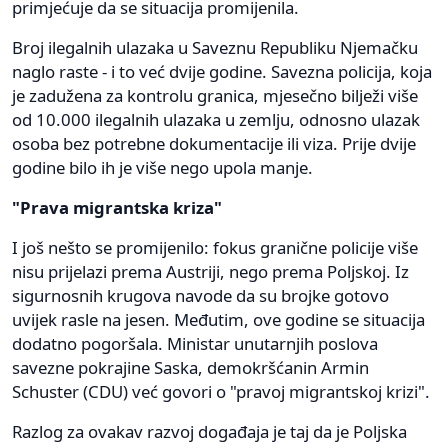
primjećuje da se situacija promijenila.
Broj ilegalnih ulazaka u Saveznu Republiku Njemačku
naglo raste - i to već dvije godine. Savezna policija, koja
je zadužena za kontrolu granica, mjesečno bilježi više
od 10.000 ilegalnih ulazaka u zemlju, odnosno ulazak
osoba bez potrebne dokumentacije ili viza. Prije dvije
godine bilo ih je više nego upola manje.
"Prava migrantska kriza"
I još nešto se promijenilo: fokus granične policije više
nisu prijelazi prema Austriji, nego prema Poljskoj. Iz
sigurnosnih krugova navode da su brojke gotovo
uvijek rasle na jesen. Međutim, ove godine se situacija
dodatno pogoršala. Ministar unutarnjih poslova
savezne pokrajine Saska, demokršćanin Armin
Schuster (CDU) već govori o "pravoj migrantskoj krizi".
Razlog za ovakav razvoj događaja je taj da je Poljska