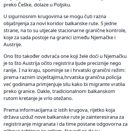
preko Češke, dolaze u Poljsku.
U sigurnosnim krugovima se mogu čuti razna
objašnjenja za novi koridor balkanske rute. S jedne
strane, na to su utjecale stacionarne granične kontrole,
koje za sada postoje na granici između Njemačke i
Austrije.
Ono što također odvraća one koji žele doći u Njemačku
je to što Austrija očito registrira ljude preciznije nego
ranije. I na kraju, spominje se i hrvatski granični režim:
prema raznim izvještajima,hrvatska granična policija
već godinama primjenjuje silu kako bi migrante vratila
preko granice. Dakle, tradicionalnom balkanskom
rutom kretanje je vrlo otežano.
Prema informacijama iz istih krugova, rijetko koja
država uzduž nove balkanske rute je zainteresirana za
registriranje migranata i da time postane odgovorna za
njihove zahtjeve za azilom. Navodi se da su