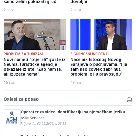
samo želim pokazati grudi
dovoljni
2 sata
2 sata
PROBLEM ZA TURIZAM
SIGURNOSNI INCIDENTI
Novi nameti "otjerali" goste iz
Načelnik Istočnog Novog
Neuma, turističke agencije
Sarajeva o pucnjavama: "I ja
otkazale izlete: "Žao nam je,
sam kao čovjek zabrinut,
ali izuzeća nema"
problem je i u pravosuđu"
16 sati
48 min
Oglasi za posao
Operater za video identifikaciju na njemačkom jeziku
(m/ž)
ASM Services
Prijava do: 02.09.2026. u 23:59