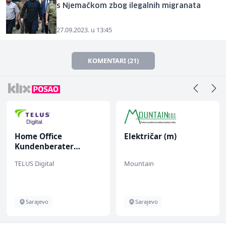
s Njemačkom zbog ilegalnih migranata
27.09.2023. u 13:45
KOMENTARI (21)
Home Office
Električar (m)
Kundenberater
(m/w/d) für Vattenfall
TELUS Digital
Mountain
Sarajevo
Sarajevo