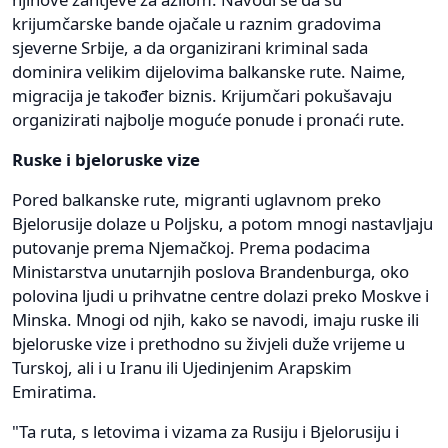
krijumčarske bande ojačale u raznim gradovima
sjeverne Srbije, a da organizirani kriminal sada
dominira velikim dijelovima balkanske rute. Naime,
migracija je također biznis. Krijumčari pokušavaju
organizirati najbolje moguće ponude i pronaći rute.
Ruske i bjeloruske vize
Pored balkanske rute, migranti uglavnom preko
Bjelorusije dolaze u Poljsku, a potom mnogi nastavljaju
putovanje prema Njemačkoj. Prema podacima
Ministarstva unutarnjih poslova Brandenburga, oko
polovina ljudi u prihvatne centre dolazi preko Moskve i
Minska. Mnogi od njih, kako se navodi, imaju ruske ili
bjeloruske vize i prethodno su živjeli duže vrijeme u
Turskoj, ali i u Iranu ili Ujedinjenim Arapskim
Emiratima.
"Ta ruta, s letovima i vizama za Rusiju i Bjelorusiju i