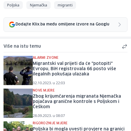
Poljska
Njemačka
migranti
Dodajte Klix.ba među omiljene izvore na Googlu
Više na istu temu
ALARMI ZVONE
Migrantski val prijeti da će "potopiti"
Evropu, BiH registrovala 66 posto više
ilegalnih pokušaja ulazaka
02.10.2023. u 22:03
NOVE MJERE
Zbog krijumčarenja migranata Njemačka
pojačava granične kontrole s Poljskom i
Češkom
28.09.2023. u 08:07
RIGOROZNIJE MJERE
Poljska bi mogla uvesti provjere na granici