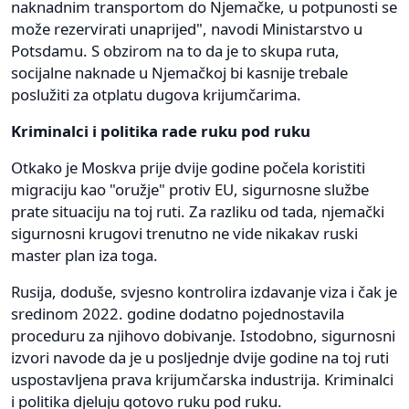
naknadnim transportom do Njemačke, u potpunosti se
može rezervirati unaprijed", navodi Ministarstvo u
Potsdamu. S obzirom na to da je to skupa ruta,
socijalne naknade u Njemačkoj bi kasnije trebale
poslužiti za otplatu dugova krijumčarima.
Kriminalci i politika rade ruku pod ruku
Otkako je Moskva prije dvije godine počela koristiti
migraciju kao "oružje" protiv EU, sigurnosne službe
prate situaciju na toj ruti. Za razliku od tada, njemački
sigurnosni krugovi trenutno ne vide nikakav ruski
master plan iza toga.
Rusija, doduše, svjesno kontrolira izdavanje viza i čak je
sredinom 2022. godine dodatno pojednostavila
proceduru za njihovo dobivanje. Istodobno, sigurnosni
izvori navode da je u posljednje dvije godine na toj ruti
uspostavljena prava krijumčarska industrija. Kriminalci
i politika djeluju gotovo ruku pod ruku.