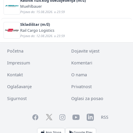
Radnik fizičkog obezbjeđenja (m/ž)
Muehlbauer
Prijava do: 15.08.2026. u 23:59
Skladištar (m/ž)
Rail Cargo Logistics
Prijava do: 12.08.2026. u 23:59
Početna
Dojavite vijest
Impressum
Komentari
Kontakt
O nama
Oglašavanje
Privatnost
Sigurnost
Oglasi za posao
Facebook
YouTube
LinkedIn
Twitter
Instagram
RSS
App Store
Google Play