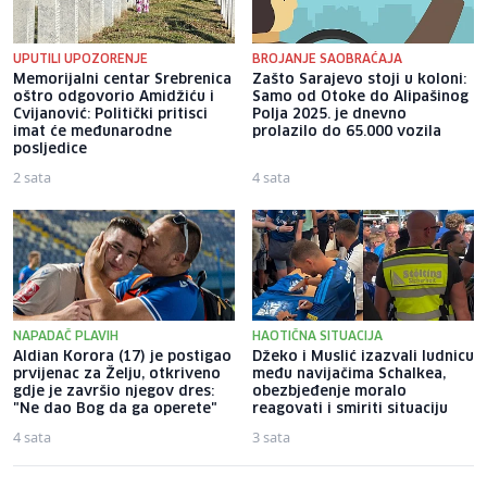
UPUTILI UPOZORENJE
BROJANJE SAOBRAĆAJA
Memorijalni centar Srebrenica
Zašto Sarajevo stoji u koloni:
oštro odgovorio Amidžiću i
Samo od Otoke do Alipašinog
Cvijanović: Politički pritisci
Polja 2025. je dnevno
imat će međunarodne
prolazilo do 65.000 vozila
posljedice
2 sata
4 sata
NAPADAČ PLAVIH
HAOTIČNA SITUACIJA
Aldian Korora (17) je postigao
Džeko i Muslić izazvali ludnicu
prvijenac za Želju, otkriveno
među navijačima Schalkea,
gdje je završio njegov dres:
obezbjeđenje moralo
"Ne dao Bog da ga operete"
reagovati i smiriti situaciju
4 sata
3 sata