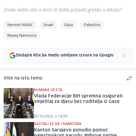
Znate nešto više o temi ili želite prijaviti grešku u tekstu?
Nermin Nikšić
Izrael
Gaza
Palestina
Rezeq Namoora
Dodajte Klix.ba među omiljene izvore na Googlu
Više na istu temu
HUMANA GESTA
Vlada Federacije BiH spremna osigurati
smještaj za djecu bez roditelja iz Gaze
20.10.2023. u 14:55
SASTALI SE UK I NAMOORA
Kanton Sarajevo ponudio pomoć
palestinskom narodu: Njihove patnje