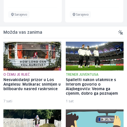
Sarajevo
Sarajevo
Možda vas zanima
O ČEMU JE RIJEČ
TRENER JUVENTUSA
Nesvakidašnji prizor u Los
Spalletti nakon utakmice s
Angelesu: Muškarac snimljen u
Interom govorio o
billboardu nasred raskrsnice
Alajbegoviću: Veoma ga
cijenim, dobro ga poznajem
7 sati
1 sat