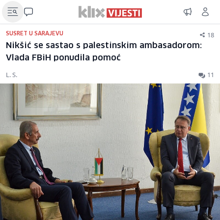
18
SUSRET U SARAJEVU
Nikšić se sastao s palestinskim ambasadorom:
Vlada FBiH ponudila pomoć
L. S.
11