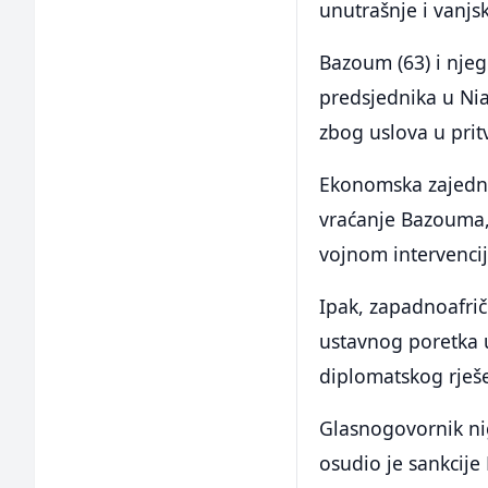
unutrašnje i vanjs
Bazoum (63) i njeg
predsjednika u Ni
zbog uslova u prit
Ekonomska zajedni
vraćanje Bazouma, 
vojnom intervencij
Ipak, zapadnoafrič
ustavnog poretka 
diplomatskog rješe
Glasnogovornik n
osudio je sankcij