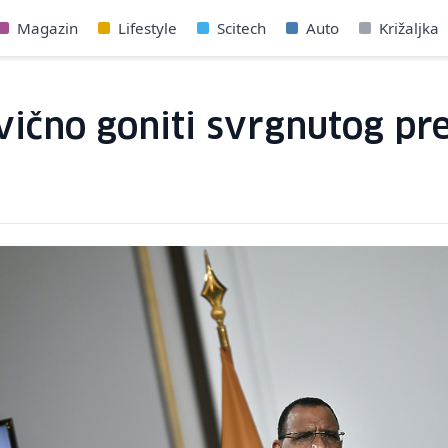
Magazin
Lifestyle
Scitech
Auto
Križaljka
vično goniti svrgnutog pr