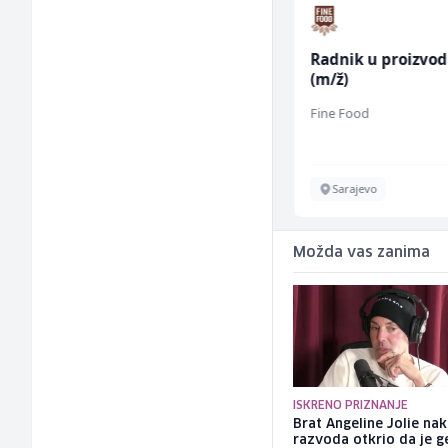
Prodavač u školskoj
Radnik u proizvod
kantini (ž)
(m/ž)
Slatko i Slano
Fine Food
Više lokacija
Sarajevo
Možda vas zanima
ISKRENO PRIZNANJE
Brat Angeline Jolie na
razvoda otkrio da je ge