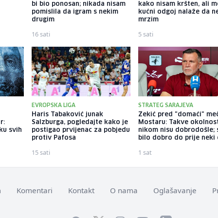
bi bio ponosan; nikada nisam
kako nisam kršten, ali m
pomislila da igram s nekim
kućni odgoj nalaže da n
drugim
mrzim
16 sati
5 sati
EVROPSKA LIGA
STRATEG SARAJEVA
m
Haris Tabaković junak
Zekić pred "domaći" me
r:
Salzburga, pogledajte kako je
Mostaru: Takve okolnos
ku svih
postigao prvijenac za pobjedu
nikom nisu dobrodošle; 
protiv Pafosa
bilo dobro do prije neki
15 sati
1 sat
m
Komentari
Kontakt
O nama
Oglašavanje
P