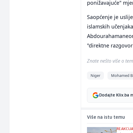
ponižavajuće" mjere
Saopćenje je uslij
islamskih učenjak
Abdourahamaneom T
"direktne razgovo
Znate nešto više o temi 
Niger
Mohamed B
Dodajte Klix.ba 
Više na istu temu
REAKCIJ