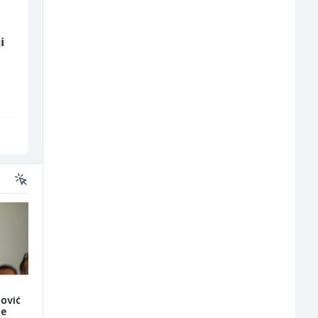
i
Dispatcher (m/ž)
Komercijalista -
Serviser kafe aparata
(m/ž)
BCO
P Trade
Sarajevo
Tuzla
nović
je