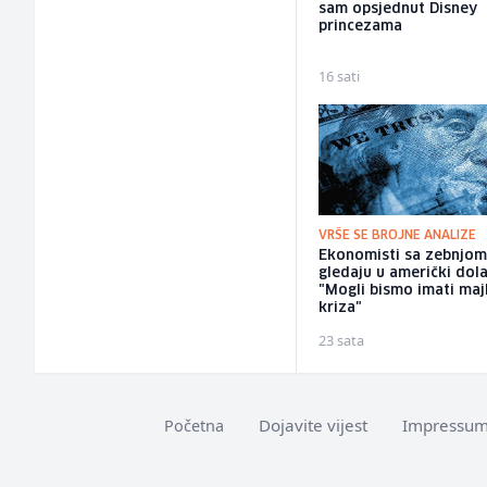
sam opsjednut Disney
princezama
16 sati
VRŠE SE BROJNE ANALIZE
Ekonomisti sa zebnjo
gledaju u američki dola
"Mogli bismo imati maj
kriza"
23 sata
Dojavite vijest
Impressu
Početna