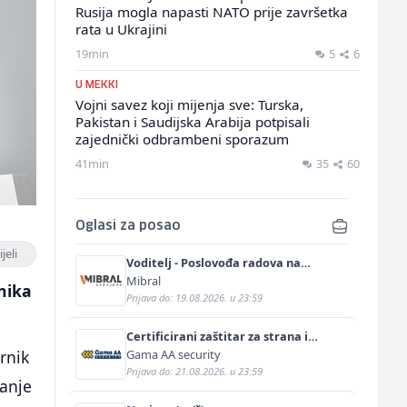
Rusija mogla napasti NATO prije završetka
rata u Ukrajini
19min
5
6
U MEKKI
Vojni savez koji mijenja sve: Turska,
Pakistan i Saudijska Arabija potpisali
zajednički odbrambeni sporazum
41min
35
60
Oglasi za posao
jeli
Voditelj - Poslovođa radova na
gradilištu (m/ž)
Mibral
nika
Prijava do: 19.08.2026. u 23:59
Certificirani zaštitar za strana i
diplomatska predstavništva (m/ž)
Gama AA security
rnik
Prijava do: 21.08.2026. u 23:59
vanje