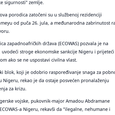
ke sigurnosti" zemlje.
ova porodica zatočeni su u službenoj rezidenciji
ameyu od puča 26. jula, a međunarodna zabrinutost r
voru.
ca zapadnoafričkih država (ECOWAS) pozvala je na
uvodeći stroge ekonomske sankcije Nigeru i prijeteći
om ako se ne uspostavi civilna vlast.
ki blok, koji je odobrio raspoređivanje snaga za pob
u Nigeru, rekao je da ostaje posvećen pronalaženju
nja za krizu.
igerske vojske, pukovnik-major Amadou Abdramane
e ECOWAS-a Nigeru, rekavši da "ilegalne, nehumane i