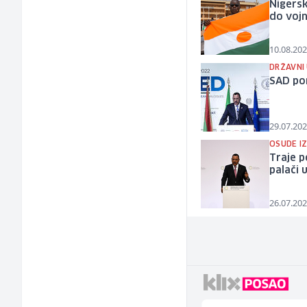
Nigersk
do vojn
10.08.202
DRŽAVNI
SAD po
29.07.202
OSUDE IZ
Traje p
palači 
26.07.202