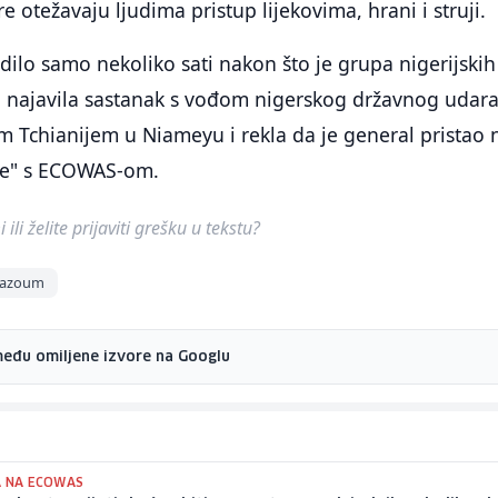
 otežavaju ljudima pristup lijekovima, hrani i struji.
edilo samo nekoliko sati nakon što je grupa nigerijskih
a najavila sastanak s vođom nigerskog državnog udar
chianijem u Niameyu i rekla da je general pristao 
re" s ECOWAS-om.
ili želite prijaviti grešku u tekstu?
azoum
među omiljene izvore na Googlu
A NA ECOWAS