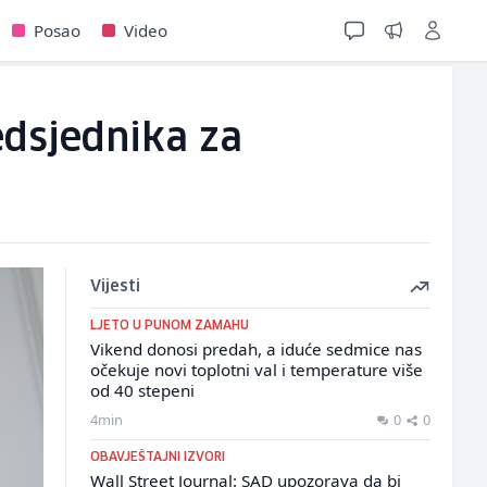
Posao
Video
edsjednika za
Vijesti
LJETO U PUNOM ZAMAHU
Vikend donosi predah, a iduće sedmice nas
očekuje novi toplotni val i temperature više
od 40 stepeni
4min
0
0
OBAVJEŠTAJNI IZVORI
Wall Street Journal: SAD upozorava da bi