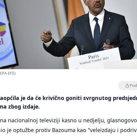
EPA-EFE)
Podi
aopćila je da će krivično goniti svrgnutog predsjed
 zbog izdaje.
 na nacionalnoj televiziji kasno u nedjelju, glasnogovo
nio je optužbe protiv Bazouma kao "veleizdaju i podri