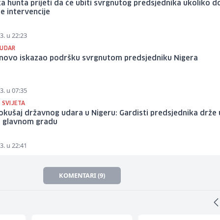
a hunta prijeti da će ubiti svrgnutog predsjednika ukoliko 
e intervencije
3. u 22:23
 UDAR
novo iskazao podršku svrgnutom predsjedniku Nigera
3. u 07:35
 SVIJETA
okušaj državnog udara u Nigeru: Gardisti predsjednika drže 
u glavnom gradu
3. u 22:41
KOMENTARI (9)