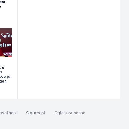
eni
e
č u
ti
sve je
 dan
rivatnost
Sigurnost
Oglasi za posao