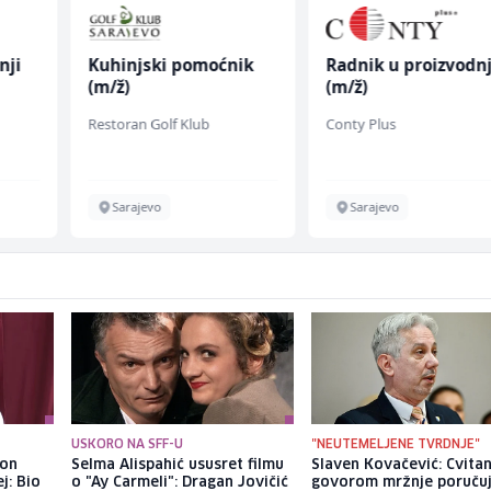
nji
Kuhinjski pomoćnik
Radnik u proizvodnj
(m/ž)
(m/ž)
Restoran Golf Klub
Conty Plus
Sarajevo
Sarajevo
USKORO NA SFF-U
"NEUTEMELJENE TVRDNJE"
kon
Selma Alispahić ususret filmu
Slaven Kovačević: Cvita
j: Bio
o "Ay Carmeli": Dragan Jovičić
govorom mržnje poruču