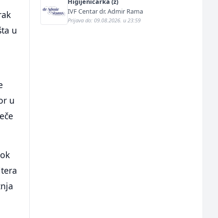
Higijeničarka (ž)
IVF Centar dr. Admir Rama
rak
Prijava do: 09.08.2026. u 23:59
šta u
e
or u
ječe
dok
ltera
žnja