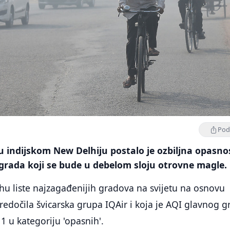
Podi
 indijskom New Delhiju postalo je ozbiljna opasno
grada koji se bude u debelom sloju otrovne magle.
hu liste najzagađenijih gradova na svijetu na osnovu
redočila švicarska grupa IQAir i koja je AQI glavnog g
11 u kategoriju 'opasnih'.