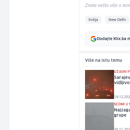
Znate nešto više o temi 
Indija
New Delhi
Dodajte Klix.ba 
Više na istu temu
UŽASNI 
Sarajev
vidljiv
19.12.202
SEDMI U 
Najzaga
grupe
30.11.202