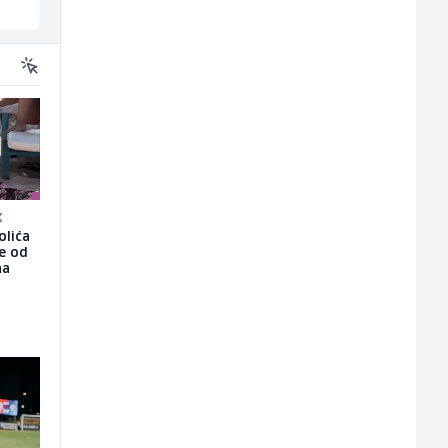
Sarajevo
Fojnica
K
olića
še od
na