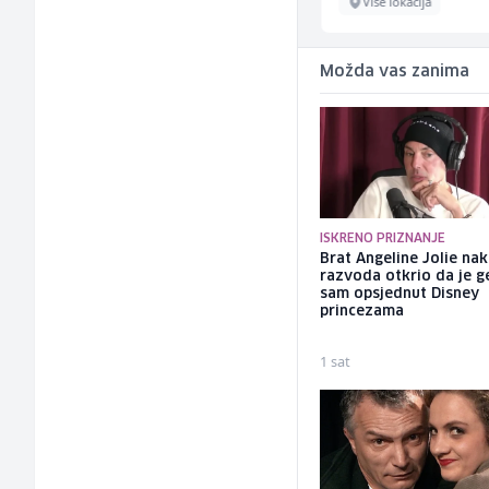
Sarajevo
Više lokacija
Možda vas zanima
ISKRENO PRIZNANJE
Brat Angeline Jolie na
razvoda otkrio da je ge
sam opsjednut Disney
princezama
1 sat