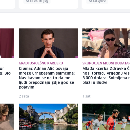
Široki Brijeg
Sarajevo
GRADI USPJEŠNU KARIJERU
SKUPOCJEN MODNI DODATA
kon
Glumac Adnan Alić osvaja
Mlađa kćerka Zdravka Č
j: Bio
mreže urnebesnim snimcima:
nosi torbicu vrijednu vi
Navikavam se na to da me
3.000 dolara: Snimljena 
ljudi prepoznaju gdje god se
plaži u Budvi
pojavim
2 sata
1 sat