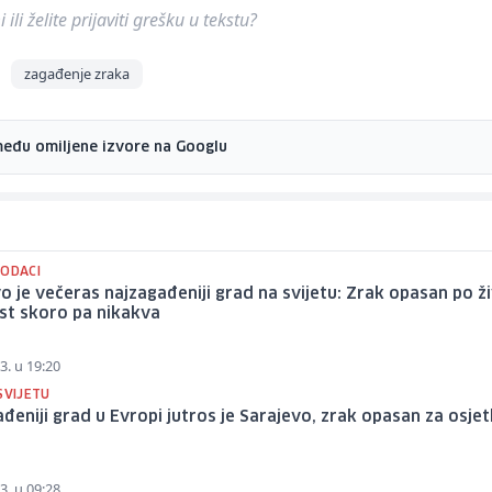
ili želite prijaviti grešku u tekstu?
zagađenje zraka
među omiljene izvore na Googlu
PODACI
o je večeras najzagađeniji grad na svijetu: Zrak opasan po ži
ost skoro pa nikakva
3. u 19:20
SVIJETU
đeniji grad u Evropi jutros je Sarajevo, zrak opasan za osjetl
3. u 09:28