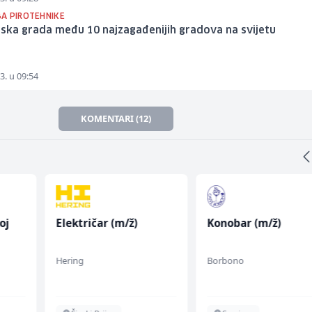
A PIROTEHNIKE
ijska grada među 10 najzagađenijih gradova na svijetu
3. u 09:54
KOMENTARI (12)
oj
Električar (m/ž)
Konobar (m/ž)
Hering
Borbono