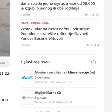
dana strada jedno dijete, a više od 58.000
je izgubilo jednog ili oba roditelja
21min
0
19
NAPAD DRONOVIMA
Žestok udar na rusku naftnu industriju:
Pogođene strateške rafinerije Slavneft-
Yanos i Bashneft-Novoil
21min
1
4
Oglasi za posao
jeli
Monteri ventilacije i klimatizacije (m)
st za
Interclima
Prijava do: 12.08.2026. u 23:59
Higijeničarka (ž)
Invictus
rada
Prijava do: 30.08.2026. u 23:59