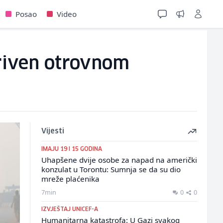
Posao
Video
kriven otrovnom
Vijesti
IMAJU 19 I 15 GODINA
Uhapšene dvije osobe za napad na američki
konzulat u Torontu: Sumnja se da su dio
mreže plaćenika
7min
0
0
IZVJEŠTAJ UNICEF-A
Humanitarna katastrofa: U Gazi svakog