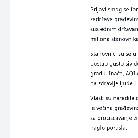
Prljavi smog se fo
zadržava građevins
susjednim državam
miliona stanovnik
Stanovnici su se u p
postao gusto siv 
gradu. Inače, AQI
na zdravlje ljude 
Vlasti su naredile
je većina građevin
za pročišćavanje zr
naglo porasla.