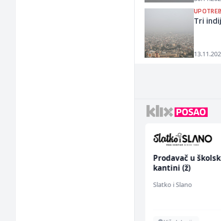
UPOTREB
Tri ind
13.11.202
Asistent za
Prodavač u školsk
administraciju (m/ž)
kantini (ž)
Ekopak
Slatko i Slano