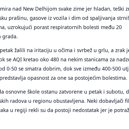
rmira nad New Delhijom svake zime jer hladan, teški z
ku prašinu, gasove iz vozila i dim od spaljivanja strni
a, uzrokujući porast respiratornih bolesti među 20
a grada.
etak žalili na iritaciju u očima i svrbež u grlu, a zrak j
dok se AQI kretao oko 480 na nekim stanicama za nadz
 od 0-50 se smatra dobrim, dok sve između 400-500 ut
i predstavlja opasnost za one sa postojećim bolestima.
 da osnovne škole ostanu zatvorene u petak i subotu, 
skih radova u regionu obustavljena. Neki dobavljači fi
aka u regiji rekli su da postoji nedostatak jer je potra