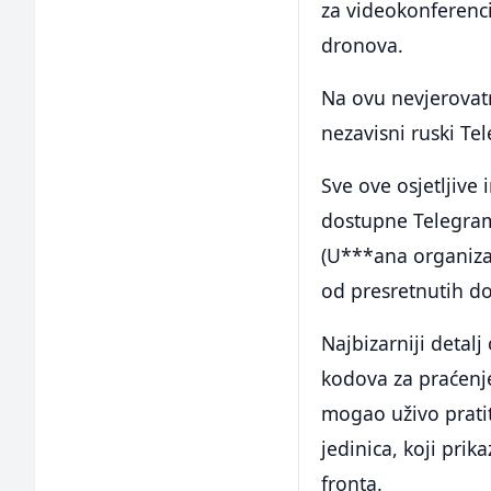
za videokonferenci
dronova.
Na ovu nevjerovat
nezavisni ruski Te
Sve ove osjetljive
dostupne Telegram
(U***ana organizaci
od presretnutih d
Najbizarniji detalj
kodova za praćenje
mogao uživo prati
jedinica, koji prik
fronta.