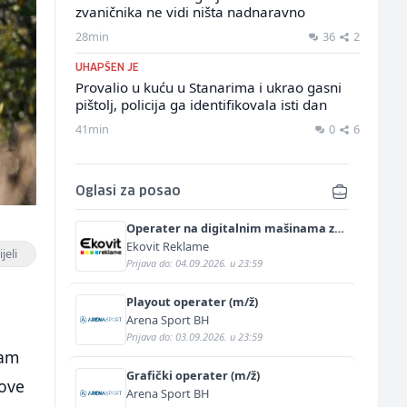
zvaničnika ne vidi ništa nadnaravno
28min
36
2
UHAPŠEN JE
Provalio u kuću u Stanarima i ukrao gasni
pištolj, policija ga identifikovala isti dan
41min
0
6
Oglasi za posao
Operater na digitalnim mašinama za
štampu i doradu (m/ž)
Ekovit Reklame
jeli
Prijava do: 04.09.2026. u 23:59
Playout operater (m/ž)
Arena Sport BH
Prijava do: 03.09.2026. u 23:59
ram
Grafički operater (m/ž)
kove
Arena Sport BH