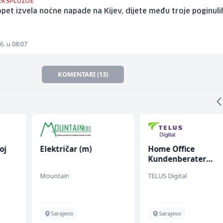
EKSPLOZIJE
opet izvela noćne napade na Kijev, dijete među troje poginuli
6. u 08:07
KOMENTARI (13)
oj
Električar (m)
Home Office
Kundenberater
(m/w/d) für Vattenf
Mountain
TELUS Digital
Sarajevo
Sarajevo