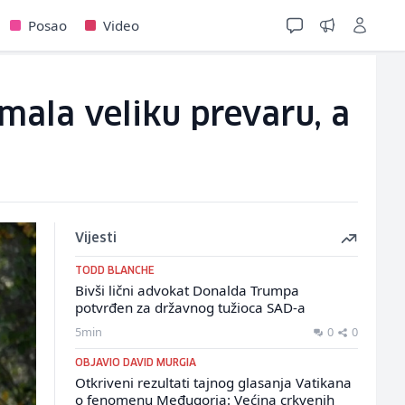
Posao
Video
ala veliku prevaru, a
Vijesti
TODD BLANCHE
Bivši lični advokat Donalda Trumpa
potvrđen za državnog tužioca SAD-a
5min
0
0
OBJAVIO DAVID MURGIA
Otkriveni rezultati tajnog glasanja Vatikana
o fenomenu Međugorja: Većina crkvenih