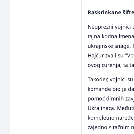
Raskrinkane šifre
Neoprezni vojnici 
tajna kodna imena k
ukrajinske snage, 
Hajčur zvali su "Vo
ovog curenja, ta ta
Također, vojnici s
komande bio je da 
pomoć dimnih zavje
Ukrajinaca. Međuti
kompletno naređen
zajedno s tačnim 