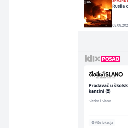
SNAŽNE 
Rusija 
08.08.202
Asistent za
Prodavač u školsk
administraciju (m/ž)
kantini (ž)
Ekopak
Slatko i Slano
Sarajevo
Više lokacija