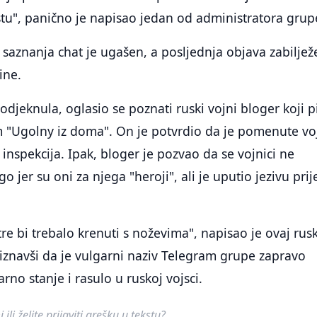
tu", panično je napisao jedan od administratora grup
saznanja chat je ugašen, a posljednja objava zabilje
ine.
odjeknula, oglasio se poznati ruski vojni bloger koji p
Ugolny iz doma". On je potvrdio da je pomenute vo
 inspekcija. Ipak, bloger je pozvao da se vojnici ne
o jer su oni za njega "heroji", ali je uputio jezivu prij
re bi trebalo krenuti s noževima", napisao je ovaj rusk
riznavši da je vulgarni naziv Telegram grupe zapravo
rno stanje i rasulo u ruskoj vojsci.
ili želite prijaviti grešku u tekstu?