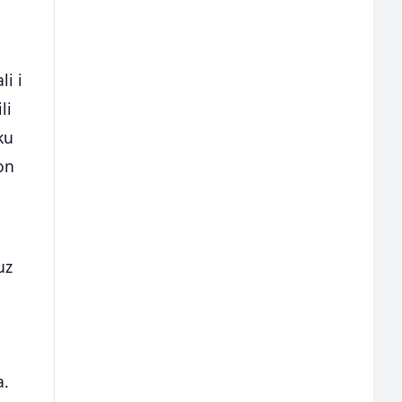
i i
li
ku
kon
uz
a.