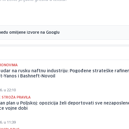
među omiljene izvore na Googlu
RONOVIMA
udar na rusku naftnu industriju: Pogođene strateške rafiner
t-Yanos i Bashneft-Novoil
6. u 22:10
E STROŽA PRAVILA
an plan u Poljskoj: opozicija želi deportovati sve nezaposlen
ce vojne dobi
6. u 11:39