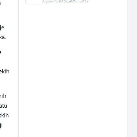
Prijava do: 03.09.2026. u 23:59
h
je
ka.
o
"
ekih
nih
atu
skih
ji