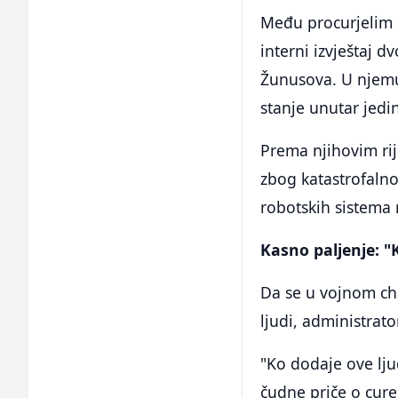
Među procurjelim 
interni izvještaj d
Žunusova. U njemu
stanje unutar jedin
Prema njihovim rij
zbog katastrofalno
robotskih sistema 
Kasno paljenje: "K
Da se u vojnom ch
ljudi, administrato
"Ko dodaje ove lju
čudne priče o cur