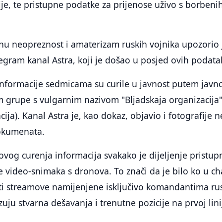
je, te pristupne podatke za prijenose uživo s borbeni
nu neopreznost i amaterizam ruskih vojnika upozorio 
legram kanal Astra, koji je došao u posjed ovih podata
 informacije sedmicama su curile u javnost putem javn
 grupe s vulgarnim nazivom "Bljadskaja organizacija
ja). Kanal Astra je, kao dokaz, objavio i fotografije n
okumenata.
 ovog curenja informacija svakako je dijeljenje pristup
 video-snimaka s dronova. To znači da je bilo ko u ch
ti streamove namijenjene isključivo komandantima ru
azuju stvarna dešavanja i trenutne pozicije na prvoj lini