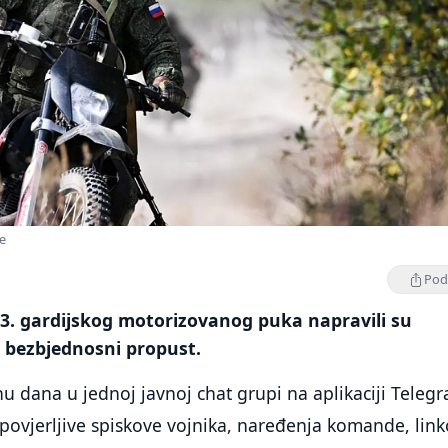
e
Podi
143. gardijskog motorizovanog puka napravili su
 i bezbjednosni propust.
u dana u jednoj javnoj chat grupi na aplikaciji Teleg
o povjerljive spiskove vojnika, naređenja komande, lin