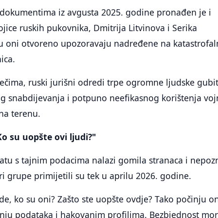
dokumentima iz avgusta 2025. godine pronađen je i
vojice ruskih pukovnika, Dmitrija Litvinova i Serika
 oni otvoreno upozoravaju nadređene na katastrofa
ica.
ečima, ruski jurišni odredi trpe ogromne ljudske gubi
g snabdijevanja i potpuno neefikasnog korištenja voj
na terenu.
o su uopšte ovi ljudi?"
atu s tajnim podacima nalazi gomila stranaca i nepoz
ri grupe primijetili su tek u aprilu 2026. godine.
de, ko su oni? Zašto ste uopšte ovdje? Tako počinju o
enju podataka i hakovanim profilima. Bezbjednost mo