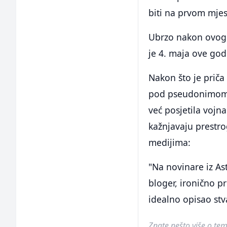
biti na prvom mjes
Ubrzo nakon ovog 
je 4. maja ove god
Nakon što je priča 
pod pseudonimom "
već posjetila vojna
kažnjavaju prestrog
medijima:
"Na novinare iz Ast
bloger, ironično p
idealno opisao stva
Znate nešto više o temi 