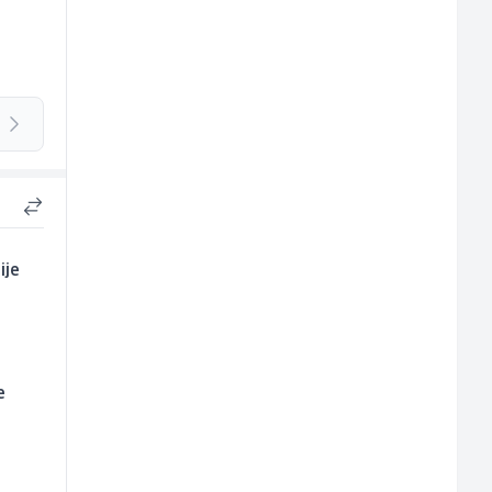
ije
e