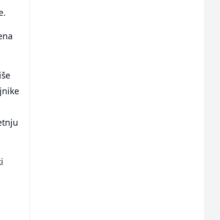
e.
žena
iše
jnike
etnju
i