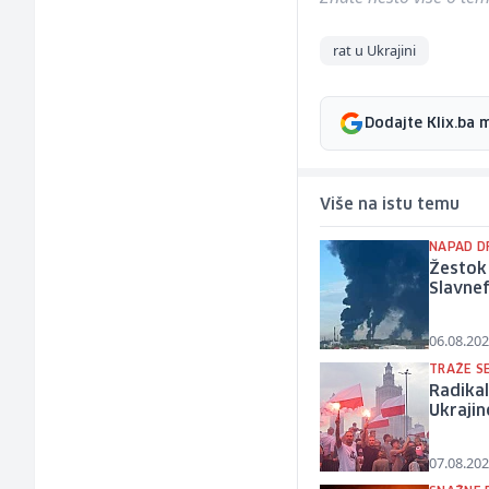
rat u Ukrajini
Dodajte Klix.ba 
Više na istu temu
NAPAD D
Žestok 
Slavnef
06.08.202
TRAŽE S
Radikal
Ukrajin
07.08.202