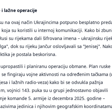
 i lažne operacije
su na ovaj način Ukrajincima potpuno besplatno predal
oja su koristili u internoj komunikaciji. Kako bi zbuni
Rusi su rijekama dali šifrovana imena – ukrajinsku rije
lga", dok su rijeku Jančur oslovljavali sa "Jenisej". Na
ktika je postala beskorisna.
u upropastili i planiranu operaciju obmane. Plan ruske
se fingiraju vojne aktivnosti na određenim tačkama (
sa i lažnih radio-veza) kako bi se odvukla pažnja
m, vojnici 143. puka su u grupi jednostavno objavili
je komande 5. armije iz decembra 2025. godine –
nazivima jedinica i njihovim geografskim koordinatam