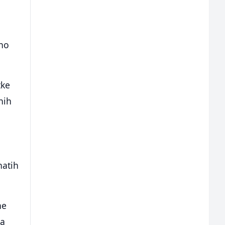
lno
tke
nih
natih
ne
ra