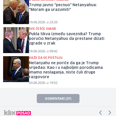
Trump javno "pecnuo" Netanyahua:
"Moram ga urazumiti"
19.06.2026. u 23:33
SVE ČEŠĆE SVAĐE
Pukla tikva između saveznika? Trump
poručio Netanyahuu da prestane dizati
zgrade u zrak
18.06.2026. u 09:42
KAŽE DA SE POŠTUJU
Netanyahu ne poriče da ga je Trump
vrijeđao: Kao i u najboljim porodicama
imamo neslaganja, niste čuli druge
razgovore
03.06.2026. u 19:52
KOMENTARI (37)