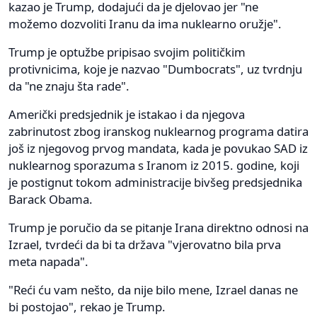
kazao je Trump, dodajući da je djelovao jer "ne
možemo dozvoliti Iranu da ima nuklearno oružje".
Trump je optužbe pripisao svojim političkim
protivnicima, koje je nazvao "Dumbocrats", uz tvrdnju
da "ne znaju šta rade".
Američki predsjednik je istakao i da njegova
zabrinutost zbog iranskog nuklearnog programa datira
još iz njegovog prvog mandata, kada je povukao SAD iz
nuklearnog sporazuma s Iranom iz 2015. godine, koji
je postignut tokom administracije bivšeg predsjednika
Barack Obama.
Trump je poručio da se pitanje Irana direktno odnosi na
Izrael, tvrdeći da bi ta država "vjerovatno bila prva
meta napada".
"Reći ću vam nešto, da nije bilo mene, Izrael danas ne
bi postojao", rekao je Trump.