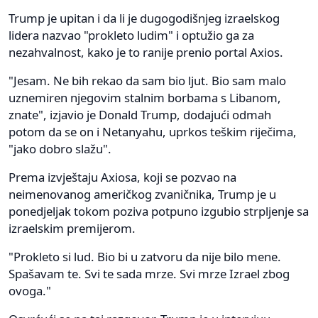
Trump je upitan i da li je dugogodišnjeg izraelskog
lidera nazvao "prokleto ludim" i optužio ga za
nezahvalnost, kako je to ranije prenio portal Axios.
"Jesam. Ne bih rekao da sam bio ljut. Bio sam malo
uznemiren njegovim stalnim borbama s Libanom,
znate", izjavio je Donald Trump, dodajući odmah
potom da se on i Netanyahu, uprkos teškim riječima,
"jako dobro slažu".
Prema izvještaju Axiosa, koji se pozvao na
neimenovanog američkog zvaničnika, Trump je u
ponedjeljak tokom poziva potpuno izgubio strpljenje sa
izraelskim premijerom.
"Prokleto si lud. Bio bi u zatvoru da nije bilo mene.
Spašavam te. Svi te sada mrze. Svi mrze Izrael zbog
ovoga."