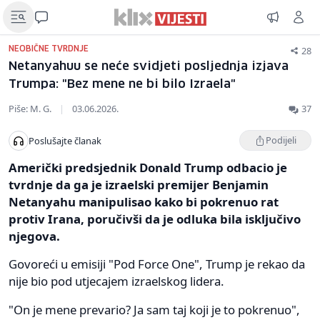
28
NEOBIČNE TVRDNJE
Netanyahuu se neće svidjeti posljednja izjava
Trumpa: "Bez mene ne bi bilo Izraela"
Piše: M. G.
|
03.06.2026.
37
Podijeli
Poslušajte članak
Američki predsjednik Donald Trump odbacio je
tvrdnje da ga je izraelski premijer Benjamin
Netanyahu manipulisao kako bi pokrenuo rat
protiv Irana, poručivši da je odluka bila isključivo
njegova.
Govoreći u emisiji "Pod Force One", Trump je rekao da
nije bio pod utjecajem izraelskog lidera.
"On je mene prevario? Ja sam taj koji je to pokrenuo",