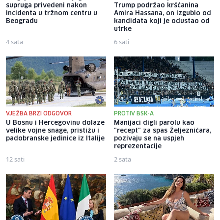
supruga privedeni nakon
Trump podržao kršćanina
incidenta u tržnom centru u
Amira Hassana, on izgubio od
Beogradu
kandidata koji je odustao od
utrke
4 sata
6 sati
VJEŽBA BRZI ODGOVOR
PROTIV BSK-A
U Bosnu i Hercegovinu dolaze
Manijaci digli parolu kao
velike vojne snage, pristižu i
"recept" za spas Željezničara,
padobranske jedinice iz Italije
pozivaju se na uspjeh
reprezentacije
12 sati
2 sata