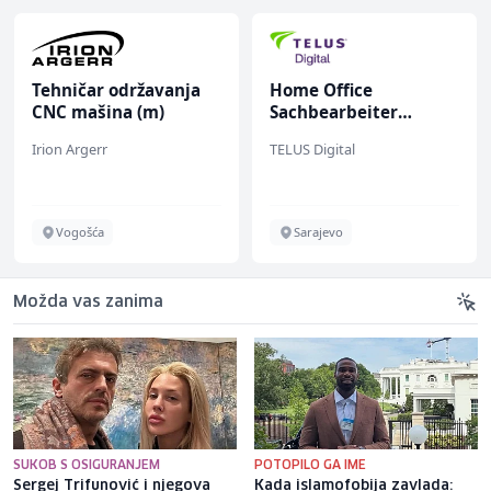
Tehničar održavanja
Home Office
CNC mašina (m)
Sachbearbeiter
(m/w/d) für einen
Irion Argerr
TELUS Digital
bekannten deutschen
Energieversorger
Vogošća
Sarajevo
Možda vas zanima
SUKOB S OSIGURANJEM
POTOPILO GA IME
Sergej Trifunović i njegova
Kada islamofobija zavlada: