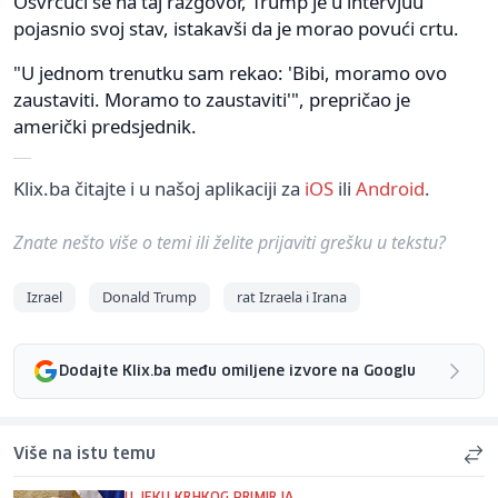
Osvrćući se na taj razgovor, Trump je u intervjuu
pojasnio svoj stav, istakavši da je morao povući crtu.
"U jednom trenutku sam rekao: 'Bibi, moramo ovo
zaustaviti. Moramo to zaustaviti'", prepričao je
američki predsjednik.
Klix.ba čitajte i u našoj aplikaciji za
iOS
ili
Android
.
Znate nešto više o temi ili želite prijaviti grešku u tekstu?
Izrael
Donald Trump
rat Izraela i Irana
Dodajte Klix.ba među omiljene izvore na Googlu
Više na istu temu
U JEKU KRHKOG PRIMIRJA