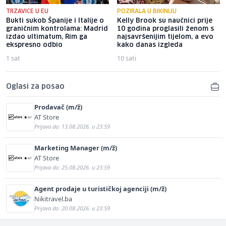
TRZAVICE U EU
POZIRALA U BIKINIJU
Bukti sukob Španije i Italije o
Kelly Brook su naučnici prije
graničnim kontrolama: Madrid
10 godina proglasili ženom s
izdao ultimatum, Rim ga
najsavršenijim tijelom, a evo
ekspresno odbio
kako danas izgleda
1 sat
10 sati
Oglasi za posao
Prodavač (m/ž)
AT Store
Prijava do: 13.08.2026. u 23:59
Marketing Manager (m/ž)
AT Store
Prijava do: 25.08.2026. u 23:59
Agent prodaje u turističkoj agenciji (m/ž)
Nikitravel.ba
Prijava do: 20.08.2026. u 23:59