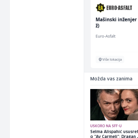
NK pomoćni radnik
Mašinski inženjer
(m)
ž)
Mountain
Euro-Asfalt
Sarajevo
Više lokacija
Možda vas zanima
USKORO NA SFF-U
Selma Alispahić ususret
o "Ay Carmeli": Dragan 