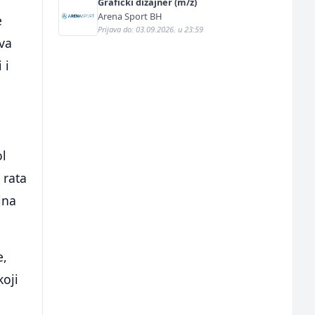
Grafički dizajner (m/ž)
Arena Sport BH
e
Prijava do: 03.09.2026. u 23:59
ava
 i
ol
 rata
ina
e,
koji