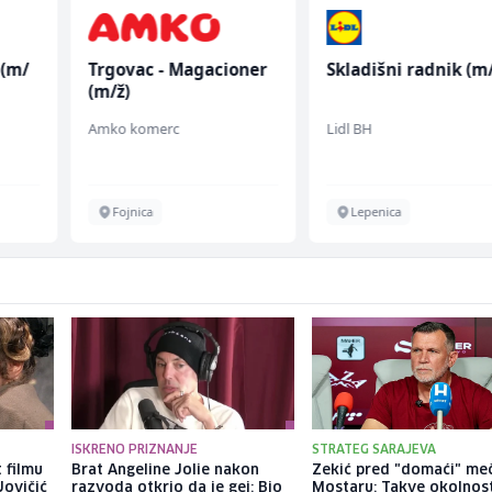
 (m/
Trgovac - Magacioner
Skladišni radnik (m/
(m/ž)
Amko komerc
Lidl BH
Fojnica
Lepenica
ISKRENO PRIZNANJE
STRATEG SARAJEVA
 filmu
Brat Angeline Jolie nakon
Zekić pred "domaći" me
Jovičić
razvoda otkrio da je gej: Bio
Mostaru: Takve okolnos