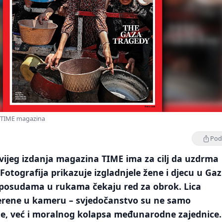
a TIME magazina
Podi
vijeg izdanja magazina TIME ima za cilj da uzdrma
Fotografija prikazuje izgladnjele žene i djecu u Gaz
posudama u rukama čekaju red za obrok. Lica
uperene u kameru – svjedočanstvo su ne samo
e, već i moralnog kolapsa međunarodne zajednice.