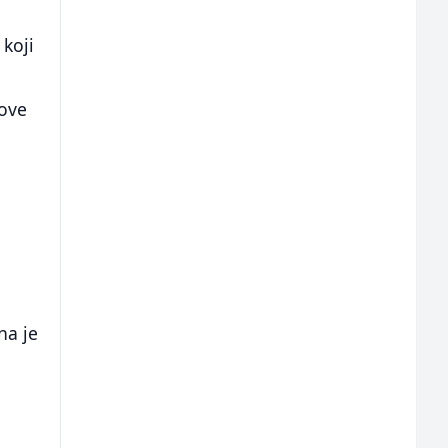
 koji
kove
na je