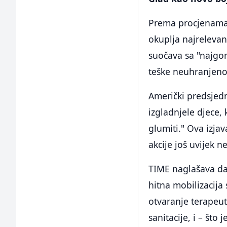
Prema procjenama I
okuplja najrelevan
suočava sa "najgor
teške neuhranjenos
Američki predsjedn
izgladnjele djece,
glumiti." Ova izja
akcije još uvijek n
TIME naglašava da
hitna mobilizacija
otvaranje terapeuts
sanitacije, i – št