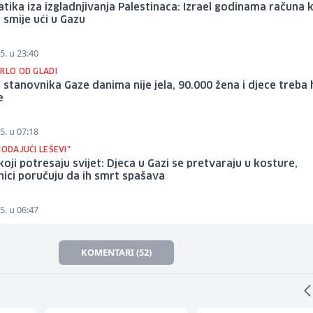
ika iza izgladnjivanja Palestinaca: Izrael godinama računa 
a smije ući u Gazu
5. u 23:40
RLO OD GLADI
 stanovnika Gaze danima nije jela, 90.000 žena i djece treba 
e
5. u 07:18
HODAJUĆI LEŠEVI"
koji potresaju svijet: Djeca u Gazi se pretvaraju u kosture,
ici poručuju da ih smrt spašava
5. u 06:47
KOMENTARI (52)