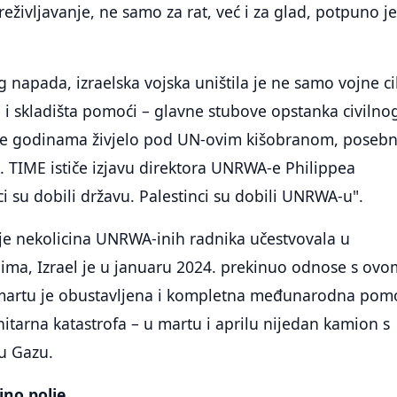
reživljavanje, ne samo za rat, već i za glad, potpuno j
napada, izraelska vojska uništila je ne samo vojne ci
ce i skladišta pomoći – glavne stubove opstanka civilno
 je godinama živjelo pod UN-ovim kišobranom, poseb
TIME ističe izjavu direktora UNRWA-e Philippea
lci su dobili državu. Palestinci su dobili UNRWA-u".
je nekolicina UNRWA-inih radnika učestvovala u
a, Izrael je u januaru 2024. prekinuo odnose s ovo
martu je obustavljena i kompletna međunarodna pom
nitarna katastrofa – u martu i aprilu nijedan kamion s
u Gazu.
jno polje