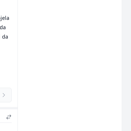
pjela
ada
i da