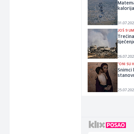
Matemat
kalorij
31.07.202
JOŠ 9 UM
Trećina
liječenj
26.07.202
"ONI SU 
Snimci 
stanovn
25.07.202