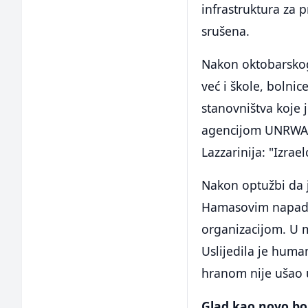
infrastruktura za p
srušena.
Nakon oktobarskog 
već i škole, bolni
stanovništva koje
agencijom UNRWA. 
Lazzarinija: "Izrae
Nakon optužbi da 
Hamasovim napadim
organizacijom. U 
Uslijedila je huma
hranom nije ušao 
Glad kao novo bo