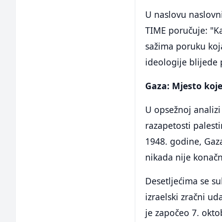
U naslovu naslovni
TIME poručuje: "Ka
sažima poruku koja 
ideologije blijede
Gaza: Mjesto koje 
U opsežnoj analizi
razapetosti palest
1948. godine, Gaza
nikada nije konač
Desetljećima se su
izraelski zračni ud
je započeo 7. okto