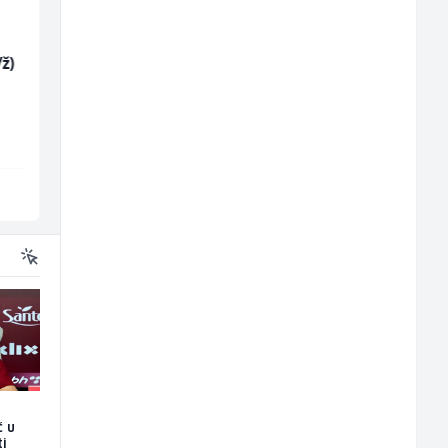
ž)
Hostesa (ž)
Asistent za
administraciju (m/ž)
Bosnian House Restaurant
Ekopak
Inostranstvo
Sarajevo
č u
ti