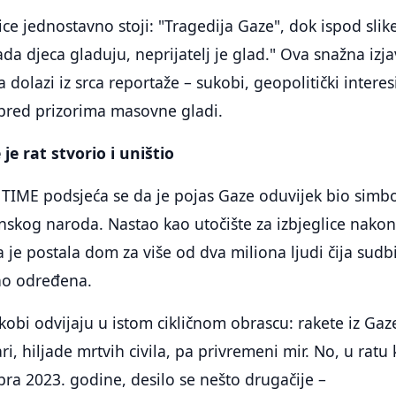
ce jednostavno stoji: "Tragedija Gaze", dok ispod slik
da djeca gladuju, neprijatelj je glad." Ova snažna izj
dolazi iz srca reportaže – sukobi, geopolitički interesi
 pred prizorima masovne gladi.
je rat stvorio i uništio
 TIME podsjeća se da je pojas Gaze oduvijek bio simb
inskog naroda. Nastao kao utočište za izbjeglice nakon
 je postala dom za više od dva miliona ljudi čija sudb
no određena.
kobi odvijaju u istom cikličnom obrascu: rakete iz Gaz
ari, hiljade mrtvih civila, pa privremeni mir. No, u ratu 
bra 2023. godine, desilo se nešto drugačije –