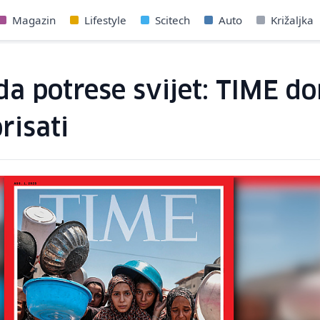
Magazin
Lifestyle
Scitech
Auto
Križaljka
a potrese svijet: TIME don
risati