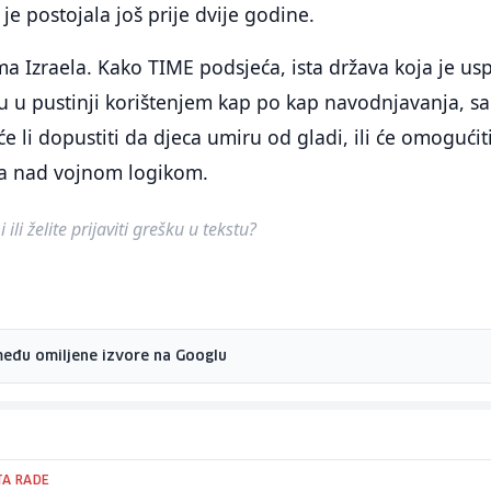
 je postojala još prije dvije godine.
ama Izraela. Kako TIME podsjeća, ista država koja je us
u u pustinji korištenjem kap po kap navodnjavanja, s
e li dopustiti da djeca umiru od gladi, ili će omogućit
a nad vojnom logikom.
ili želite prijaviti grešku u tekstu?
među omiljene izvore na Googlu
TA RADE