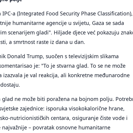
PC-a (Integrated Food Security Phase Classification),
tnije humanitarne agencije u svijetu, Gaza se sada
im scenarijem gladi". Hiljade djece već pokazuju zna
ti, a smrtnost raste iz dana u dan.
ik Donald Trump, suočen s televizijskim slikama
 komentarisao je: "To je stvarna glad. To se ne može
va izazvala je val reakcija, ali konkretne međunarodne
edostaju.
 glad ne može biti poražena na bojnom polju. Potreb
 svjetske zajednice: isporuka visokokalorične hrane,
ko-nutricionističkih centara, osiguranje čiste vode i
o je najvažnije – povratak osnovne humanitarne