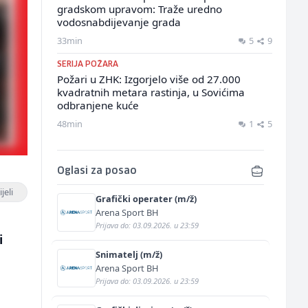
gradskom upravom: Traže uredno
vodosnabdijevanje grada
33min
5
9
SERIJA POŽARA
Požari u ZHK: Izgorjelo više od 27.000
kvadratnih metara rastinja, u Sovićima
odbranjene kuće
48min
1
5
Oglasi za posao
jeli
Grafički operater (m/ž)
Arena Sport BH
Prijava do: 03.09.2026. u 23:59
i
Snimatelj (m/ž)
Arena Sport BH
Prijava do: 03.09.2026. u 23:59