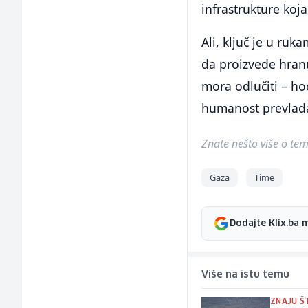
infrastrukture koja
Ali, ključ je u ruk
da proizvede hran
mora odlučiti – hoć
humanost prevlad
Znate nešto više o temi 
Gaza
Time
Dodajte Klix.ba 
Više na istu temu
ZNAJU Š