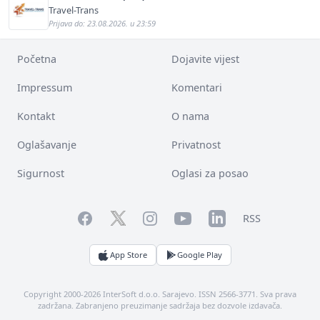
Travel-Trans
Prijava do: 23.08.2026. u 23:59
Početna
Dojavite vijest
Impressum
Komentari
Kontakt
O nama
Oglašavanje
Privatnost
Sigurnost
Oglasi za posao
Facebook
YouTube
LinkedIn
Twitter
Instagram
RSS
App Store
Google Play
Copyright 2000-2026 InterSoft d.o.o. Sarajevo. ISSN 2566-3771. Sva prava
zadržana. Zabranjeno preuzimanje sadržaja bez dozvole izdavača.