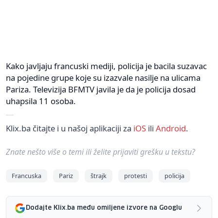
Kako javljaju francuski mediji, policija je bacila suzavac
na pojedine grupe koje su izazvale nasilje na ulicama
Pariza. Televizija BFMTV javila je da je policija dosad
uhapsila 11 osoba.
Klix.ba čitajte i u našoj aplikaciji za
iOS
ili
Android
.
Znate nešto više o temi ili želite prijaviti grešku u tekstu?
Francuska
Pariz
štrajk
protesti
policija
Dodajte Klix.ba među omiljene izvore na Googlu