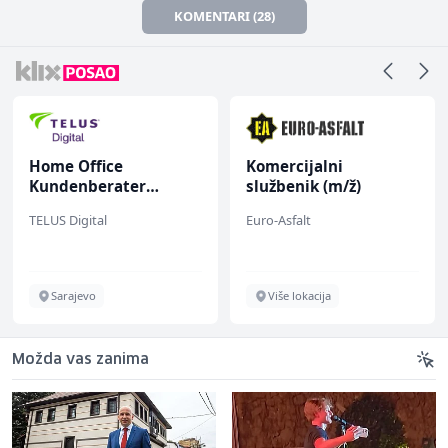
KOMENTARI (28)
Home Office
Komercijalni
Kundenberater
službenik (m/ž)
(m/w/d) für Vattenfall
TELUS Digital
Euro-Asfalt
Sarajevo
Više lokacija
Možda vas zanima