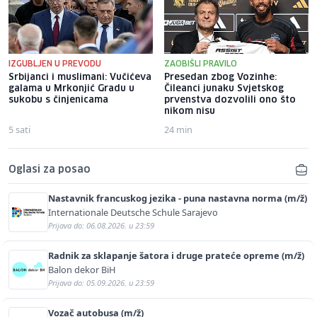
IZGUBLJEN U PREVODU
ZAOBIŠLI PRAVILO
Srbijanci i muslimani: Vučićeva
Presedan zbog Vozinhe:
galama u Mrkonjić Gradu u
Čileanci junaku Svjetskog
sukobu s činjenicama
prvenstva dozvolili ono što
nikom nisu
5 sati
24 min
Oglasi za posao
Nastavnik francuskog jezika - puna nastavna norma (m/ž)
Internationale Deutsche Schule Sarajevo
Prijava do: 06.08.2026. u 23:59
Radnik za sklapanje šatora i druge prateće opreme (m/ž)
Balon dekor BiH
Prijava do: 05.09.2026. u 23:59
Vozač autobusa (m/ž)