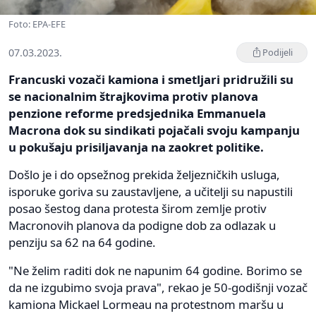
Foto: EPA-EFE
07.03.2023.
Podijeli
Francuski vozači kamiona i smetljari pridružili su
se nacionalnim štrajkovima protiv planova
penzione reforme predsjednika Emmanuela
Macrona dok su sindikati pojačali svoju kampanju
u pokušaju prisiljavanja na zaokret politike.
Došlo je i do opsežnog prekida željezničkih usluga,
isporuke goriva su zaustavljene, a učitelji su napustili
posao šestog dana protesta širom zemlje protiv
Macronovih planova da podigne dob za odlazak u
penziju sa 62 na 64 godine.
"Ne želim raditi dok ne napunim 64 godine. Borimo se
da ne izgubimo svoja prava", rekao je 50-godišnji vozač
kamiona Mickael Lormeau na protestnom maršu u