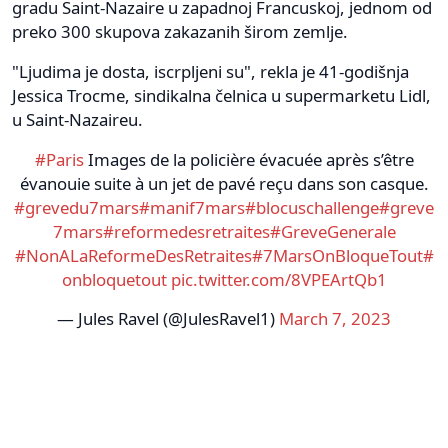
gradu Saint-Nazaire u zapadnoj Francuskoj, jednom od
preko 300 skupova zakazanih širom zemlje.
"Ljudima je dosta, iscrpljeni su", rekla je 41-godišnja
Jessica Trocme, sindikalna čelnica u supermarketu Lidl,
u Saint-Nazaireu.
#Paris
Images de la policière évacuée après s’être
évanouie suite à un jet de pavé reçu dans son casque.
#grevedu7mars
#manif7mars
#blocuschallenge
#greve
7mars
#reformedesretraites
#GreveGenerale
#NonALaReformeDesRetraites
#7MarsOnBloqueTout
#
onbloquetout
pic.twitter.com/8VPEArtQb1
— Jules Ravel (@JulesRavel1)
March 7, 2023