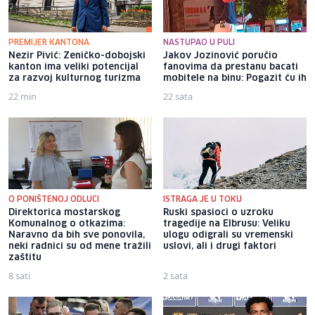
PREMIJER KANTONA
NASTUPAO U PULI
Nezir Pivić: Zeničko-dobojski
Jakov Jozinović poručio
kanton ima veliki potencijal
fanovima da prestanu bacati
za razvoj kulturnog turizma
mobitele na binu: Pogazit ću ih
22 min
22 sata
O PONIŠTENOJ ODLUCI
ISTRAGA JE U TOKU
Direktorica mostarskog
Ruski spasioci o uzroku
Komunalnog o otkazima:
tragedije na Elbrusu: Veliku
Naravno da bih sve ponovila,
ulogu odigrali su vremenski
neki radnici su od mene tražili
uslovi, ali i drugi faktori
zaštitu
8 sati
2 sata