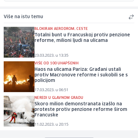
Više na istu temu
BLOKIRAN AERODROM, CESTE
Totalni bunt u Francuskoj protiv penzione
reforme, milioni ljudi na ulicama
23.03.2023. u 13:35
VIŠE OD 100 UHAPŠENIH
Haos na ulicama Pariza: Građani ustali
protiv Macronove reforme i sukobili se s
policijom
17.03.2023. u 06:51
NEREDI U GLAVNOM GRADU
Skoro milion demonstranata izašlo na
proteste protiv penzione reforme širom
Francuske
11.02.2023. u 20:15