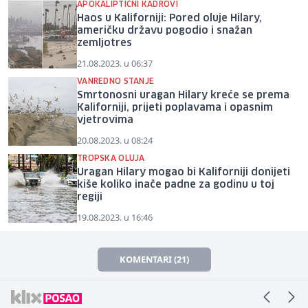
APOKALIPTIČNI KADROVI
Haos u Kaliforniji: Pored oluje Hilary,
američku državu pogodio i snažan
zemljotres
21.08.2023. u 06:37
VANREDNO STANJE
Smrtonosni uragan Hilary kreće se prema
Kaliforniji, prijeti poplavama i opasnim
vjetrovima
20.08.2023. u 08:24
TROPSKA OLUJA
Uragan Hilary mogao bi Kaliforniji donijeti
kiše koliko inače padne za godinu u toj
regiji
19.08.2023. u 16:46
KOMENTARI (21)