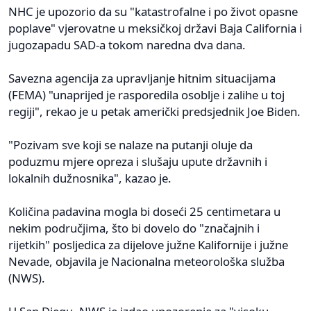
NHC je upozorio da su "katastrofalne i po život opasne
poplave" vjerovatne u meksičkoj državi Baja California i
jugozapadu SAD-a tokom naredna dva dana.
Savezna agencija za upravljanje hitnim situacijama
(FEMA) "unaprijed je rasporedila osoblje i zalihe u toj
regiji", rekao je u petak američki predsjednik Joe Biden.
"Pozivam sve koji se nalaze na putanji oluje da
poduzmu mjere opreza i slušaju upute državnih i
lokalnih dužnosnika", kazao je.
Količina padavina mogla bi doseći 25 centimetara u
nekim područjima, što bi dovelo do "značajnih i
rijetkih" posljedica za dijelove južne Kalifornije i južne
Nevade, objavila je Nacionalna meteorološka služba
(NWS).