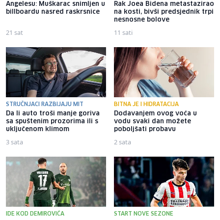
Angelesu: Muškarac snimljen u
Rak Joea Bidena metastazirao
billboardu nasred raskrsnice
na kosti, bivši predsjednik trpi
nesnosne bolove
21 sat
11 sati
STRUČNJACI RAZBIJAJU MIT
BITNA JE I HIDRATACIJA
Da li auto troši manje goriva
Dodavanjem ovog voća u
sa spuštenim prozorima ili s
vodu svaki dan možete
uključenom klimom
poboljšati probavu
3 sata
2 sata
IDE KOD DEMIROVIĆA
START NOVE SEZONE