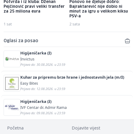
Potvrda i iz kluba: Dženan
Ponovo ne djeluje dobro:
Pejčinović pravi veliki transfer
Bajraktarević nije dobio ni
za 25 miliona eura
minut za igru u velikom kiksu
PSV-a
1 sat
2 sata
Oglasi za posao
Higijeničarka (ž)
Invictus
Prijava do: 30.08.2026. u 23:59
Kuhar za pripremu brze hrane i jednostavnih jela (m/ž)
Easy Bites
Prijava do: 12.08.2026. u 23:59
Higijeničarka (ž)
IVF Centar dr. Admir Rama
Prijava do: 09.08.2026. u 23:59
Početna
Dojavite vijest