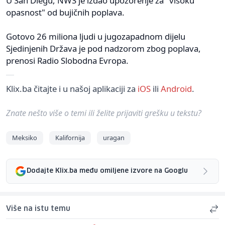
U San Diegu, NWS je izdao upozorenje za "visoku
opasnost" od bujičnih poplava.
Gotovo 26 miliona ljudi u jugozapadnom dijelu
Sjedinjenih Država je pod nadzorom zbog poplava,
prenosi Radio Slobodna Evropa.
Klix.ba čitajte i u našoj aplikaciji za
iOS
ili
Android
.
Znate nešto više o temi ili želite prijaviti grešku u tekstu?
Meksiko
Kalifornija
uragan
Dodajte Klix.ba među omiljene izvore na Googlu
Više na istu temu