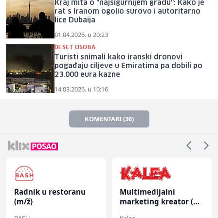
Kraj mita o "najsigurnijem gradu": Kako je
rat s Iranom ogolio surovo i autoritarno
lice Dubaija
01.04.2026. u 20:23
DESET OSOBA
Turisti snimali kako iranski dronovi
pogađaju ciljeve u Emiratima pa dobili po
23.000 eura kazne
14.03.2026. u 10:16
KOMENTARI (36)
Radnik u restoranu
Multimedijalni
(m/ž)
marketing kreator (m/
ž)
BASH
Kalea