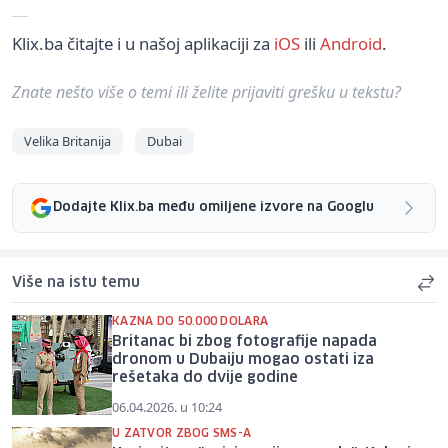
Klix.ba čitajte i u našoj aplikaciji za
iOS
ili
Android
.
Znate nešto više o temi ili želite prijaviti grešku u tekstu?
Velika Britanija
Dubai
Dodajte Klix.ba među omiljene izvore na Googlu
Više na istu temu
KAZNA DO 50.000 DOLARA
Britanac bi zbog fotografije napada
dronom u Dubaiju mogao ostati iza
rešetaka do dvije godine
06.04.2026. u 10:24
U ZATVOR ZBOG SMS-A