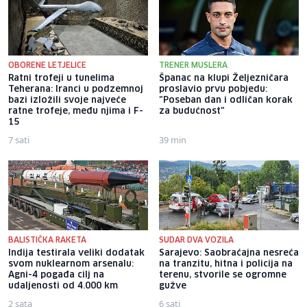
OBORENE LETJELICE
TRENER MUSLERA
Ratni trofeji u tunelima
Španac na klupi Željezničara
Teherana: Iranci u podzemnoj
proslavio prvu pobjedu:
bazi izložili svoje najveće
"Poseban dan i odličan korak
ratne trofeje, među njima i F-
za budućnost"
15
7 sati
39 min
BALISTIČKA RAKETA
SUDAR DVA VOZILA
Indija testirala veliki dodatak
Sarajevo: Saobraćajna nesreća
svom nuklearnom arsenalu:
na tranzitu, hitna i policija na
Agni-4 pogađa cilj na
terenu, stvorile se ogromne
udaljenosti od 4.000 km
gužve
2 sata
6 sati