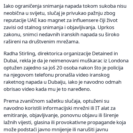
Iako ograničenja snimanja napada tokom sukoba nisu
neobična u svijetu, slučaj je privukao pažnju zbog
reputacije UAE kao magnet za influensere čiji život
zavisi od stalnog snimanja i objavljivanja. Uprkos
zakonu, snimci nedavnih iranskih napada su široko
rašireni na društvenim mrežama.
Radha Stirling, direktorica organizacije Detained in
Dubai, rekla je da je neimenovani muškarac iz Londona
optužen zajedno sa još 20 osoba nakon što je policija
na njegovom telefonu pronašla video iranskog
raketnog napada u Dubaiju, iako je navodno odmah
obrisao video kada mu je to naređeno.
Prema zvaničnom sažetku slučaja, optuženi su
navodno koristili informacijski mrežni ili IT alat za
emitiranje, objavljivanje, ponovnu objavu ili širenje
lažnih vijesti, glasina ili provokativne propagande koja
može podstaći javno mnijenje ili narušiti javnu