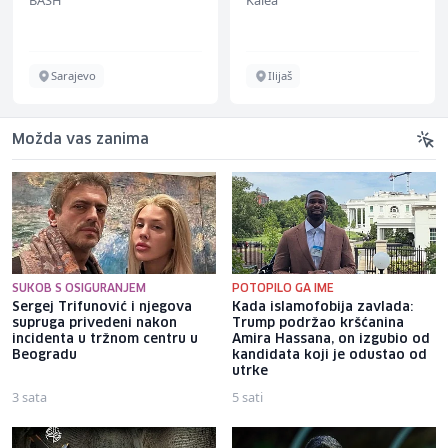
Sarajevo
Ilijaš
Možda vas zanima
SUKOB S OSIGURANJEM
POTOPILO GA IME
Sergej Trifunović i njegova
Kada islamofobija zavlada:
supruga privedeni nakon
Trump podržao kršćanina
incidenta u tržnom centru u
Amira Hassana, on izgubio od
Beogradu
kandidata koji je odustao od
utrke
3 sata
5 sati