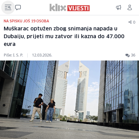
0
NA SPISKU JOŠ 19 OSOBA
Muškarac optužen zbog snimanja napada u
Dubaiju, prijeti mu zatvor ili kazna do 47.000
eura
Piše: I. S. P.
|
12.03.2026.
36