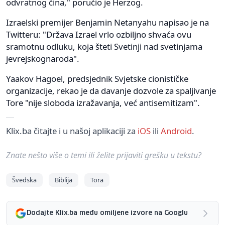
odvratnog čina," poručio je Herzog.
Izraelski premijer Benjamin Netanyahu napisao je na
Twitteru: "Država Izrael vrlo ozbiljno shvaća ovu
sramotnu odluku, koja šteti Svetinji nad svetinjama
jevrejskognaroda".
Yaakov Hagoel, predsjednik Svjetske cionističke
organizacije, rekao je da davanje dozvole za spaljivanje
Tore "nije sloboda izražavanja, već antisemitizam".
Klix.ba čitajte i u našoj aplikaciji za
iOS
ili
Android
.
Znate nešto više o temi ili želite prijaviti grešku u tekstu?
Švedska
Biblija
Tora
Dodajte Klix.ba među omiljene izvore na Googlu