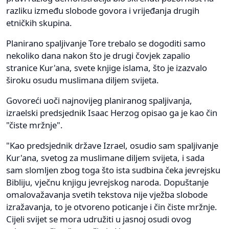
razliku između slobode govora i vrijeđanja drugih
etničkih skupina.
Planirano spaljivanje Tore trebalo se dogoditi samo
nekoliko dana nakon što je drugi čovjek zapalio
stranice Kur'ana, svete knjige islama, što je izazvalo
široku osudu muslimana diljem svijeta.
Govoreći uoči najnovijeg planiranog spaljivanja,
izraelski predsjednik Isaac Herzog opisao ga je kao čin
"čiste mržnje".
"Kao predsjednik države Izrael, osudio sam spaljivanje
Kur'ana, svetog za muslimane diljem svijeta, i sada
sam slomljen zbog toga što ista sudbina čeka jevrejsku
Bibliju, vječnu knjigu jevrejskog naroda. Dopuštanje
omalovažavanja svetih tekstova nije vježba slobode
izražavanja, to je otvoreno poticanje i čin čiste mržnje.
Cijeli svijet se mora udružiti u jasnoj osudi ovog