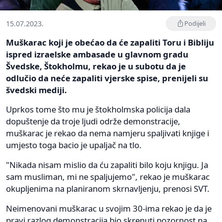
15.07.2023.
Podijeli
Muškarac koji je obećao da će zapaliti Toru i Bibliju
ispred izraelske ambasade u glavnom gradu
Švedske, Štokholmu, rekao je u subotu da je
odlučio da neće zapaliti vjerske spise, prenijeli su
švedski mediji.
Uprkos tome što mu je štokholmska policija dala
dopuštenje da troje ljudi održe demonstracije,
muškarac je rekao da nema namjeru spaljivati knjige i
umjesto toga bacio je upaljač na tlo.
"Nikada nisam mislio da ću zapaliti bilo koju knjigu. Ja
sam musliman, mi ne spaljujemo", rekao je muškarac
okupljenima na planiranom skrnavljenju, prenosi SVT.
Neimenovani muškarac u svojim 30-ima rekao je da je
pravi razlog demonstracija bio skrenuti pozornost na