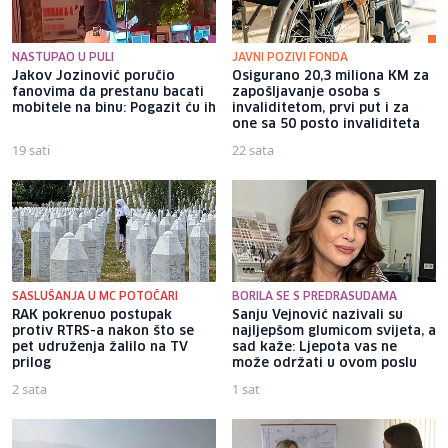
NASTUPAO U PULI
JAVNI POZIVI FONDA
Jakov Jozinović poručio
Osigurano 20,3 miliona KM za
fanovima da prestanu bacati
zapošljavanje osoba s
mobitele na binu: Pogazit ću ih
invaliditetom, prvi put i za
one sa 50 posto invaliditeta
19 sati
22 sata
SASLUŠANJA U MC POTOČARI
BORILA SE S PREDRASUDAMA
RAK pokrenuo postupak
Sanju Vejnović nazivali su
protiv RTRS-a nakon što se
najljepšom glumicom svijeta, a
pet udruženja žalilo na TV
sad kaže: Ljepota vas ne
prilog
može održati u ovom poslu
2 sata
1 sat