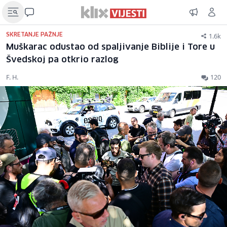
1.6k
SKRETANJE PAŽNJE
Muškarac odustao od spaljivanje Biblije i Tore u
Švedskoj pa otkrio razlog
F. H.
120