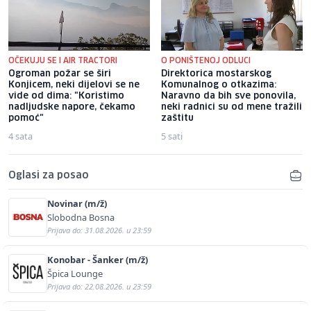
OČEKUJU SE I AIR TRACTORI
O PONIŠTENOJ ODLUCI
Ogroman požar se širi
Direktorica mostarskog
Konjicem, neki dijelovi se ne
Komunalnog o otkazima:
vide od dima: "Koristimo
Naravno da bih sve ponovila,
nadljudske napore, čekamo
neki radnici su od mene tražili
pomoć"
zaštitu
4 sata
5 sati
Oglasi za posao
Novinar (m/ž)
Slobodna Bosna
Prijava do: 31.08.2026. u 23:59
Konobar - Šanker (m/ž)
Špica Lounge
Prijava do: 22.08.2026. u 23:59