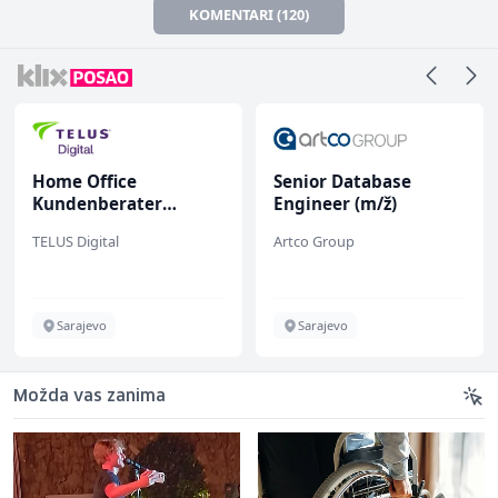
KOMENTARI (120)
Home Office
Senior Database
Kundenberater
Engineer (m/ž)
(m/w/d) für ein
TELUS Digital
Artco Group
renommiertes
Schuhunternehmen
Sarajevo
Sarajevo
Možda vas zanima