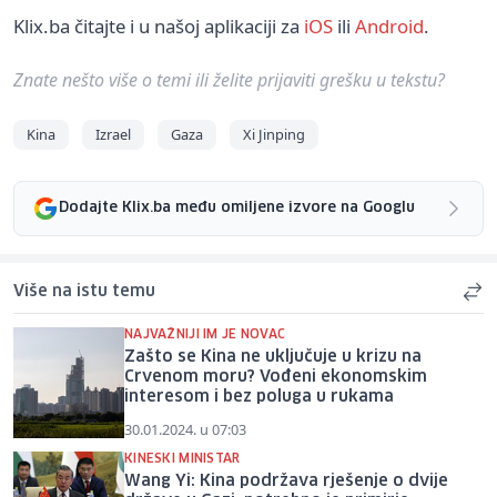
Klix.ba čitajte i u našoj aplikaciji za
iOS
ili
Android
.
Znate nešto više o temi ili želite prijaviti grešku u tekstu?
Kina
Izrael
Gaza
Xi Jinping
Dodajte Klix.ba među omiljene izvore na Googlu
Više na istu temu
NAJVAŽNIJI IM JE NOVAC
Zašto se Kina ne uključuje u krizu na
Crvenom moru? Vođeni ekonomskim
interesom i bez poluga u rukama
30.01.2024. u 07:03
KINESKI MINISTAR
Wang Yi: Kina podržava rješenje o dvije