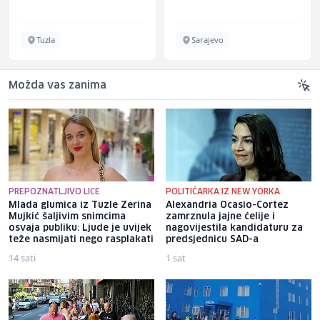
Tuzla
Sarajevo
Možda vas zanima
PREPOZNATLJIVO LICE
POLITIČARKA IZ NEW YORKA
Mlada glumica iz Tuzle Zerina
Alexandria Ocasio-Cortez
Mujkić šaljivim snimcima
zamrznula jajne ćelije i
osvaja publiku: Ljude je uvijek
nagovijestila kandidaturu za
teže nasmijati nego rasplakati
predsjednicu SAD-a
14 sati
1 sat