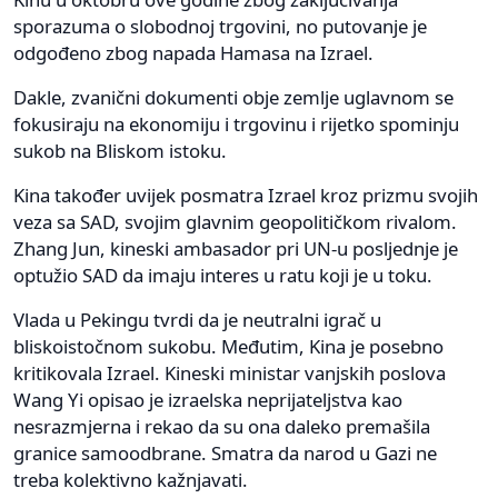
sporazuma o slobodnoj trgovini, no putovanje je
odgođeno zbog napada Hamasa na Izrael.
Dakle, zvanični dokumenti obje zemlje uglavnom se
fokusiraju na ekonomiju i trgovinu i rijetko spominju
sukob na Bliskom istoku.
Kina također uvijek posmatra Izrael kroz prizmu svojih
veza sa SAD, svojim glavnim geopolitičkom rivalom.
Zhang Jun, kineski ambasador pri UN-u posljednje je
optužio SAD da imaju interes u ratu koji je u toku.
Vlada u Pekingu tvrdi da je neutralni igrač u
bliskoistočnom sukobu. Međutim, Kina je posebno
kritikovala Izrael. Kineski ministar vanjskih poslova
Wang Yi opisao je izraelska neprijateljstva kao
nesrazmjerna i rekao da su ona daleko premašila
granice samoodbrane. Smatra da narod u Gazi ne
treba kolektivno kažnjavati.