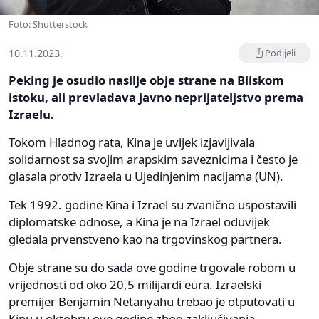
Foto: Shutterstock
10.11.2023.
Podijeli
Peking je osudio nasilje obje strane na Bliskom
istoku, ali prevladava javno neprijateljstvo prema
Izraelu.
Tokom Hladnog rata, Kina je uvijek izjavljivala
solidarnost sa svojim arapskim saveznicima i često je
glasala protiv Izraela u Ujedinjenim nacijama (UN).
Tek 1992. godine Kina i Izrael su zvanično uspostavili
diplomatske odnose, a Kina je na Izrael oduvijek
gledala prvenstveno kao na trgovinskog partnera.
Obje strane su do sada ove godine trgovale robom u
vrijednosti od oko 20,5 milijardi eura. Izraelski
premijer Benjamin Netanyahu trebao je otputovati u
Kinu u oktobru ove godine zbog zaključivanja