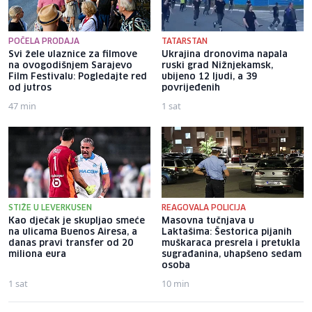
POČELA PRODAJA
TATARSTAN
Svi žele ulaznice za filmove
Ukrajina dronovima napala
na ovogodišnjem Sarajevo
ruski grad Nižnjekamsk,
Film Festivalu: Pogledajte red
ubijeno 12 ljudi, a 39
od jutros
povrijeđenih
47 min
1 sat
STIŽE U LEVERKUSEN
REAGOVALA POLICIJA
Kao dječak je skupljao smeće
Masovna tučnjava u
na ulicama Buenos Airesa, a
Laktašima: Šestorica pijanih
danas pravi transfer od 20
muškaraca presrela i pretukla
miliona eura
sugrađanina, uhapšeno sedam
osoba
1 sat
10 min