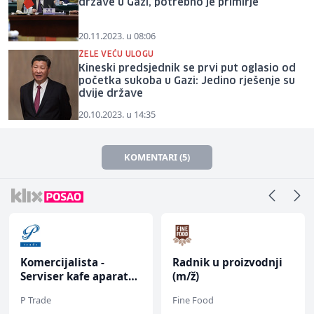
države u Gazi, potrebno je primirje
20.11.2023. u 08:06
ŽELE VEĆU ULOGU
Kineski predsjednik se prvi put oglasio od
početka sukoba u Gazi: Jedino rješenje su
dvije države
20.10.2023. u 14:35
KOMENTARI (5)
Komercijalista -
Radnik u proizvodnji
Serviser kafe aparata
(m/ž)
(m/ž)
P Trade
Fine Food