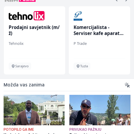
Prodajni savjetnik (m/
Komercijalista -
ž)
Serviser kafe aparata
(m/ž)
Tehnolix
P Trade
Sarajevo
Tuzla
Možda vas zanima
POTOPILO GA IME
PRIVUKAO PAŽNJU