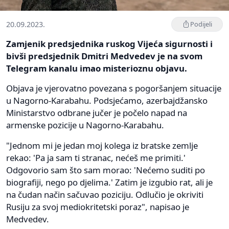
20.09.2023.
Podijeli
Zamjenik predsjednika ruskog Vijeća sigurnosti i
bivši predsjednik Dmitri Medvedev je na svom
Telegram kanalu imao misterioznu objavu.
Objava je vjerovatno povezana s pogoršanjem situacije
u Nagorno-Karabahu. Podsjećamo, azerbajdžansko
Ministarstvo odbrane jučer je počelo napad na
armenske pozicije u Nagorno-Karabahu.
"Jednom mi je jedan moj kolega iz bratske zemlje
rekao: 'Pa ja sam ti stranac, nećeš me primiti.'
Odgovorio sam što sam morao: 'Nećemo suditi po
biografiji, nego po djelima.' Zatim je izgubio rat, ali je
na čudan način sačuvao poziciju. Odlučio je okriviti
Rusiju za svoj mediokritetski poraz", napisao je
Medvedev.