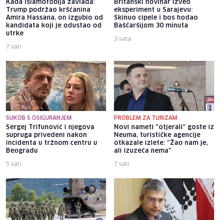
Kada islamofobija zavlada:
Britanski novinar izveo
Trump podržao kršćanina
eksperiment u Sarajevu:
Amira Hassana, on izgubio od
Skinuo cipele i bos hodao
kandidata koji je odustao od
Baščaršijom 30 minuta
utrke
3 sata
7 sati
SUKOB S OSIGURANJEM
PROBLEM ZA TURIZAM
Sergej Trifunović i njegova
Novi nameti "otjerali" goste iz
supruga privedeni nakon
Neuma, turističke agencije
incidenta u tržnom centru u
otkazale izlete: "Žao nam je,
Beogradu
ali izuzeća nema"
5 sati
7 sati