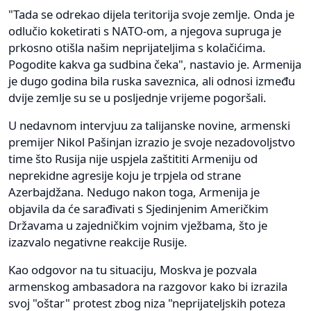
"Tada se odrekao dijela teritorija svoje zemlje. Onda je
odlučio koketirati s NATO-om, a njegova supruga je
prkosno otišla našim neprijateljima s kolačićima.
Pogodite kakva ga sudbina čeka", nastavio je. Armenija
je dugo godina bila ruska saveznica, ali odnosi između
dvije zemlje su se u posljednje vrijeme pogoršali.
U nedavnom intervjuu za talijanske novine, armenski
premijer Nikol Pašinjan izrazio je svoje nezadovoljstvo
time što Rusija nije uspjela zaštititi Armeniju od
neprekidne agresije koju je trpjela od strane
Azerbajdžana. Nedugo nakon toga, Armenija je
objavila da će sarađivati s Sjedinjenim Američkim
Državama u zajedničkim vojnim vježbama, što je
izazvalo negativne reakcije Rusije.
Kao odgovor na tu situaciju, Moskva je pozvala
armenskog ambasadora na razgovor kako bi izrazila
svoj "oštar" protest zbog niza "neprijateljskih poteza