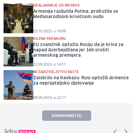
UDALJAVANJE OD MOSKVE
Armenija razljutila Putina, pridružila se
Međunarodnom krivičnom sudu
03.10.2023. u 16:08
KAZNA PAŠANJINU
EU zvaničnik optužio Rusiju da je kriva za
napad Azerbejdžana jer želi srušiti
armenskog premijera
22.09.2023. u 14:11
NEZADOVOLJSTVO RASTE
Zaiskrilo na Kavkazu: Rusi optužili Armence
za neprijateljsko djelovanje
08.09.2023. u 22:17
KOMENTARI (15)