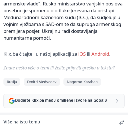
armenske vlade". Rusko ministarstvo vanjskih poslova
posebno je spomenulo odluke Jerevana da pristupi
Međunarodnom kaznenom sudu (ICC), da sudjeluje u
vojnim vježbama s SAD-om te da supruga armenskog
premijera posjeti Ukrajinu radi dostavljanja
humanitarne pomoći.
Klix.ba čitajte i u našoj aplikaciji za
iOS
ili
Android
.
Znate nešto više o temi ili želite prijaviti grešku u tekstu?
Rusija
Dmitri Medvedev
Nagorno-Karabah
Dodajte Klix.ba među omiljene izvore na Googlu
Više na istu temu