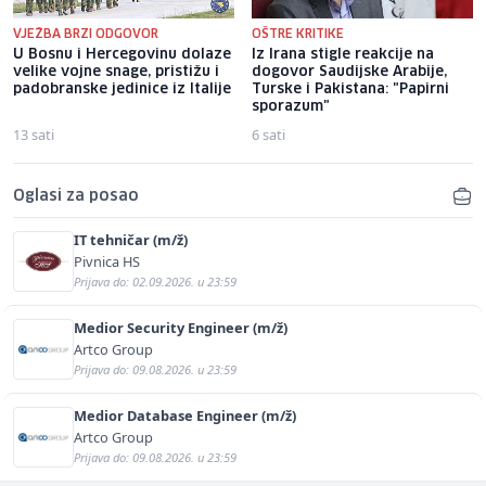
VJEŽBA BRZI ODGOVOR
OŠTRE KRITIKE
U Bosnu i Hercegovinu dolaze
Iz Irana stigle reakcije na
velike vojne snage, pristižu i
dogovor Saudijske Arabije,
padobranske jedinice iz Italije
Turske i Pakistana: "Papirni
sporazum"
13 sati
6 sati
Oglasi za posao
IT tehničar (m/ž)
Pivnica HS
Prijava do: 02.09.2026. u 23:59
Medior Security Engineer (m/ž)
Artco Group
Prijava do: 09.08.2026. u 23:59
Medior Database Engineer (m/ž)
Artco Group
Prijava do: 09.08.2026. u 23:59