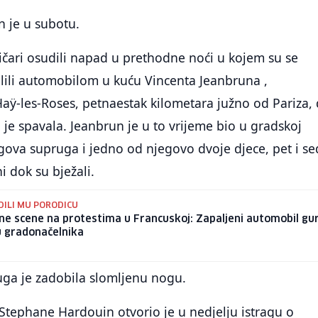
n je u subotu.
tičari osudili napad u prethodne noći u kojem su se
lili automobilom u kuću Vincenta Jeanbruna ,
aÿ-les-Roses, petnaestak kilometara južno od Pariza,
 je spavala. Jeanbrun je u to vrijeme bio u gradskoj
njegova supruga i jedno od njegovo dvoje djece, pet i 
i dok su bježali.
DILI MU PORODICU
e scene na protestima u Francuskoj: Zapaljeni automobil gur
u gradonačelnika
ga je zadobila slomljenu nogu.
 Stephane Hardouin otvorio je u nedjelju istragu o