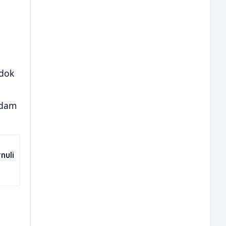
 dok
sedam
nuli