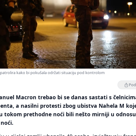
ć patrolira kako bi pokušala održati situaciju pod kontrolom
Podi
nuel Macron trebao bi se danas sastati s čelnicim
nta, a nasilni protesti zbog ubistva Nahela M koje
su tokom prethodne noći bili nešto mirniji u odnos
noći.