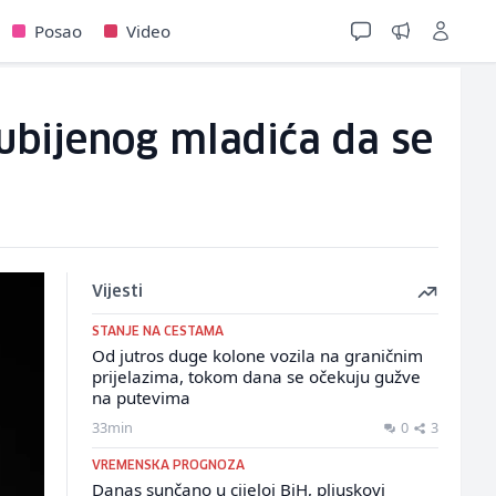
Posao
Video
ubijenog mladića da se
Vijesti
STANJE NA CESTAMA
Od jutros duge kolone vozila na graničnim
prijelazima, tokom dana se očekuju gužve
na putevima
33min
0
3
VREMENSKA PROGNOZA
Danas sunčano u cijeloj BiH, pljuskovi