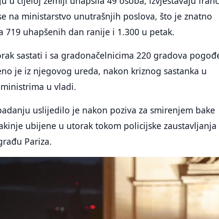
lju u cijeloj zemlji uhapsila 49 osoba, izvještavaju fran
 se na ministarstvo unutrašnjih poslova, što je znatno
 719 uhapšenih dan ranije i 1.300 u petak.
orak sastati i sa gradonačelnicima 220 gradova pogođ
eno je iz njegovog ureda, nakon kriznog sastanka u
 ministrima u vladi.
opadanju uslijedilo je nakon poziva za smirenjem bake
akinje ubijene u utorak tokom policijske zaustavljanja
građu Pariza.