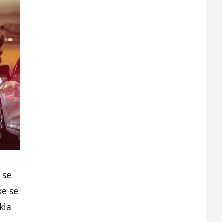
 se
ke se
kla