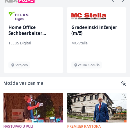
Home Office
Građevinski inženjer
Sachbearbeiter
(m/ž)
(m/w/d) für einen
TELUS Digital
MC-Stella
bekannten deutschen
Energieversorger
Sarajevo
Velika Kladuša
Možda vas zanima
NASTUPAO U PULI
PREMIJER KANTONA