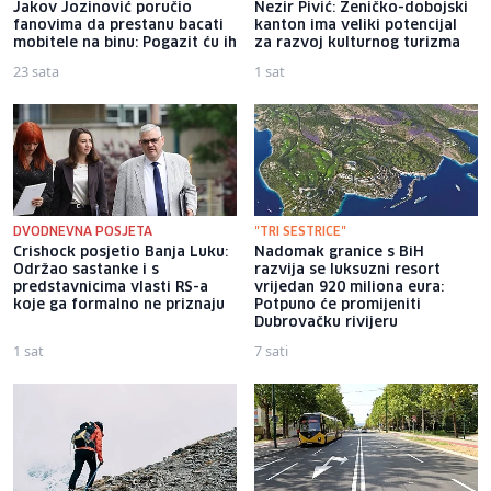
Jakov Jozinović poručio
Nezir Pivić: Zeničko-dobojski
fanovima da prestanu bacati
kanton ima veliki potencijal
mobitele na binu: Pogazit ću ih
za razvoj kulturnog turizma
23 sata
1 sat
DVODNEVNA POSJETA
"TRI SESTRICE"
Crishock posjetio Banja Luku:
Nadomak granice s BiH
Održao sastanke i s
razvija se luksuzni resort
predstavnicima vlasti RS-a
vrijedan 920 miliona eura:
koje ga formalno ne priznaju
Potpuno će promijeniti
Dubrovačku rivijeru
1 sat
7 sati