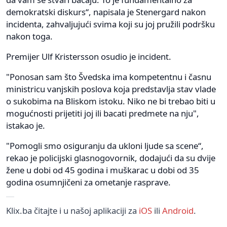
demokratski diskurs“, napisala je Stenergard nakon
incidenta, zahvaljujući svima koji su joj pružili podršku
nakon toga.
Premijer Ulf Kristersson osudio je incident.
"Ponosan sam što Švedska ima kompetentnu i časnu
ministricu vanjskih poslova koja predstavlja stav vlade
o sukobima na Bliskom istoku. Niko ne bi trebao biti u
mogućnosti prijetiti joj ili bacati predmete na nju",
istakao je.
"Pomogli smo osiguranju da ukloni ljude sa scene“,
rekao je policijski glasnogovornik, dodajući da su dvije
žene u dobi od 45 godina i muškarac u dobi od 35
godina osumnjičeni za ometanje rasprave.
Klix.ba čitajte i u našoj aplikaciji za
iOS
ili
Android
.