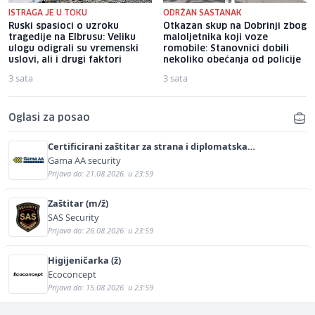
ISTRAGA JE U TOKU
ODRŽAN SASTANAK
Ruski spasioci o uzroku
Otkazan skup na Dobrinji zbog
tragedije na Elbrusu: Veliku
maloljetnika koji voze
ulogu odigrali su vremenski
romobile: Stanovnici dobili
uslovi, ali i drugi faktori
nekoliko obećanja od policije
3 sata
3 sata
Oglasi za posao
Certificirani zaštitar za strana i diplomatska
predstavništva (m/ž)
Gama AA security
Prijava do: 21.08.2026. u 23:59
Zaštitar (m/ž)
SAS Security
Prijava do: 26.08.2026. u 23:59
Higijeničarka (ž)
Ecoconcept
Prijava do: 15.08.2026. u 23:59