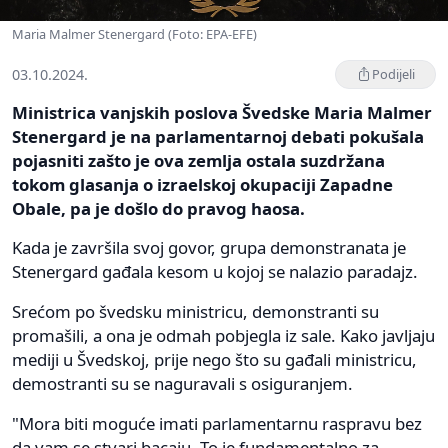
Maria Malmer Stenergard (Foto: EPA-EFE)
03.10.2024.
Podijeli
Ministrica vanjskih poslova Švedske Maria Malmer
Stenergard je na parlamentarnoj debati pokušala
pojasniti zašto je ova zemlja ostala suzdržana
tokom glasanja o izraelskoj okupaciji Zapadne
Obale, pa je došlo do pravog haosa.
Kada je završila svoj govor, grupa demonstranata je
Stenergard gađala kesom u kojoj se nalazio paradajz.
Srećom po švedsku ministricu, demonstranti su
promašili, a ona je odmah pobjegla iz sale. Kako javljaju
mediji u Švedskoj, prije nego što su gađali ministricu,
demostranti su se naguravali s osiguranjem.
"Mora biti moguće imati parlamentarnu raspravu bez
da vam se stvari bacaju. To je fundamentalno za