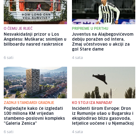
O ČEMU JE RIJEČ
PRIPREME U PERTHU
Nesvakidašnji prizor u Los
Juventus na Alajbegovićevom
Angelesu: Muškarac snimljen u
debiju poražen od Intera,
billboardu nasred raskrsnice
Zmaj učestvovao u akciji za
gol Stare dame
6 sati
4 sata
ZADNJI STANDARDI GRADNJE
KO STOJI IZA NAPADA?
Pogledajte kako će izgledati
Incidenti širom Evrope: Dron
100 miliona KM vrijedan
iz Rumunije ušao u Bugarsku i
stambeno-poslovni kompleks
eksplodirao blizu gasovoda,
"Galeria Zenica"
letjelice uočene i u Njemačkoj
6 sati
4 sata