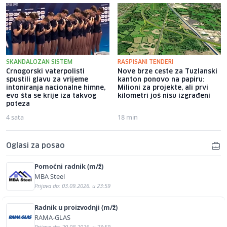
SKANDALOZAN SISTEM
RASPISANI TENDERI
Crnogorski vaterpolisti
Nove brze ceste za Tuzlanski
spustili glavu za vrijeme
kanton ponovo na papiru:
intoniranja nacionalne himne,
Milioni za projekte, ali prvi
evo šta se krije iza takvog
kilometri još nisu izgrađeni
poteza
4 sata
18 min
Oglasi za posao
Pomoćni radnik (m/ž)
MBA Steel
Prijava do: 03.09.2026. u 23:59
Radnik u proizvodnji (m/ž)
RAMA-GLAS
Prijava do: 20.08.2026. u 23:59