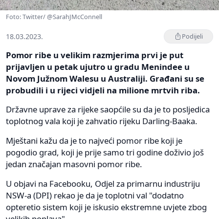
Foto: Twitter/ @SarahJMcConnell
18.03.2023.
Podijeli
Pomor ribe u velikim razmjerima prvi je put
prijavljen u petak ujutro u gradu Menindee u
Novom Južnom Walesu u Australiji. Građani su se
probudili i u rijeci vidjeli na milione mrtvih riba.
Državne uprave za rijeke saopćile su da je to posljedica
toplotnog vala koji je zahvatio rijeku Darling-Baaka.
Mještani kažu da je to najveći pomor ribe koji je
pogodio grad, koji je prije samo tri godine doživio još
jedan značajan masovni pomor ribe.
U objavi na Facebooku, Odjel za primarnu industriju
NSW-a (DPI) rekao je da je toplotni val "dodatno
opteretio sistem koji je iskusio ekstremne uvjete zbog
velikih poplava".