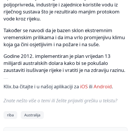
poljoprivreda, industrije i zajednice koristile vodu iz
riječnog sustava što je rezultiralo manjim protokom
vode kroz rijeku.
Također se navodi da je bazen sklon ekstremnim
vremenskim prilikama i da ima vrlo promjenjivu klimu
koja ga čini osjetljivim i na požare i na suše.
Godine 2012. implementiran je plan vrijedan 13
milijardi australskih dolara kako bi se pokušalo
zaustaviti isušivanje rijeke i vratiti je na zdraviju razinu.
Klix.ba čitajte i u našoj aplikaciji za
iOS
ili
Android
.
Znate nešto više o temi ili želite prijaviti grešku u tekstu?
riba
Australija