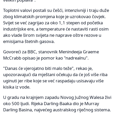
Toplotni valovi postali su češći, intenzivniji i traju duže
zbog klimatskih promjena koje je uzrokovao čovjek.
Svijet se već zagrijao za oko 1,1 stepen od početka
industrijske ere, a temperature će nastaviti rasti osim
ako vlade širom svijeta ne naprave oštre rezove u
emisijama štetnih gasova.
Govoreći za BBC, stanovnik Menindeeja Graeme
McCrabb opisao je pomor kao "nadrealnu".
"Danas će vjerojatno biti malo teže", rekao je,
upozoravajući da mještani očekuju da će još više riba
uginuti jer ribe koje se već raspadaju usisavaju više
kisika iz vode.
U gradu na krajnjem zapadu Novog Južnog Walesa živi
oko 500 ljudi. Rijeka Darling-Baaka dio je Murray
Darling Basina, najvećeg australskog riječnog sistema.