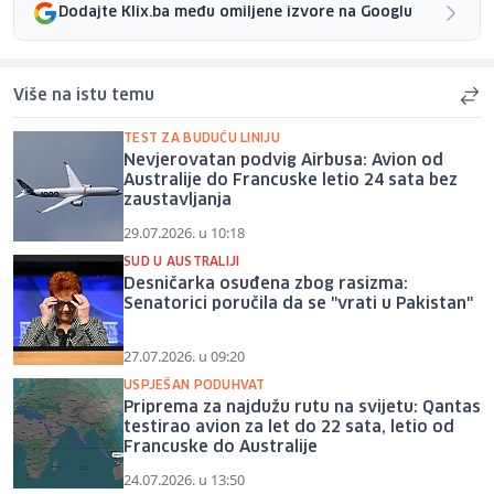
Dodajte Klix.ba među omiljene izvore na Googlu
Više na istu temu
TEST ZA BUDUĆU LINIJU
Nevjerovatan podvig Airbusa: Avion od
Australije do Francuske letio 24 sata bez
zaustavljanja
29.07.2026. u 10:18
SUD U AUSTRALIJI
Desničarka osuđena zbog rasizma:
Senatorici poručila da se "vrati u Pakistan"
27.07.2026. u 09:20
USPJEŠAN PODUHVAT
Priprema za najdužu rutu na svijetu: Qantas
testirao avion za let do 22 sata, letio od
Francuske do Australije
24.07.2026. u 13:50