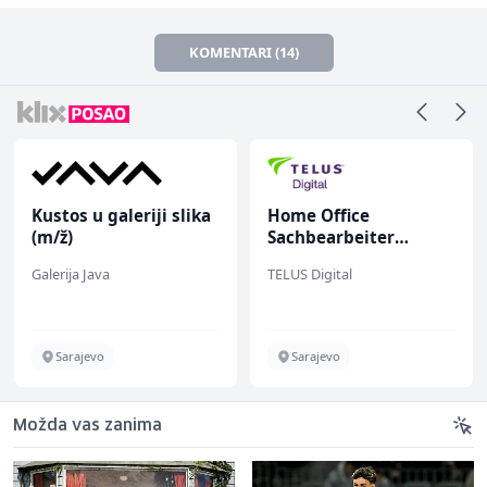
KOMENTARI (14)
Kustos u galeriji slika
Home Office
(m/ž)
Sachbearbeiter
(m/w/d) für einen
Galerija Java
TELUS Digital
bekannten deutschen
Energieversorger
Sarajevo
Sarajevo
Možda vas zanima