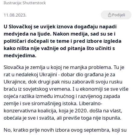
Ilustracija: Shutterstock
11.08.2023.
Podijeli
U Slovačkoj se uvijek iznova događaju napadi
medvjeda na ljude. Nakon medija, sad su se i
političari dočepali te teme i pred izbore izgleda
kako ništa nije važnije od pitanja što učiniti s
medvjedima.
Slovačka je zemlja u kojoj ne manjka problema. Tu je
rat u nedalekoj Ukrajini - dobar dio građana je za
Ukrajince, dok drugi pak nisu zaboravili svoju rusku
braću iz sovjetskog vremena. I u ekonomiji se sve više
osjeća razlika između imućnog i razvijenog zapada
zemlje i sve siromašnijeg istoka. Liberalno-
konzervativna koalicija, koja je 2020. došla na vlast,
obećala je sve i svašta, ali previše toga nije ispunila.
No, kratko prije novih izbora ovog septembra, koji su