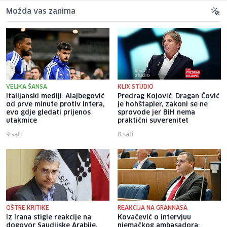
Možda vas zanima
VELIKA ŠANSA
KLIX STUDIO
Italijanski mediji: Alajbegović
Predrag Kojović: Dragan Čović
od prve minute protiv Intera,
je hohštapler, zakoni se ne
evo gdje gledati prijenos
sprovode jer BiH nema
utakmice
praktični suverenitet
9 sati
8 sati
OŠTRE KRITIKE
REAKCIJA NA GRANNASA
Iz Irana stigle reakcije na
Kovačević o intervjuu
dogovor Saudijske Arabije,
njemačkog ambasadora: