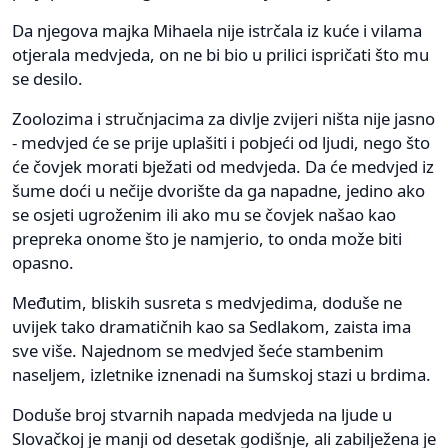
Da njegova majka Mihaela nije istrčala iz kuće i vilama
otjerala medvjeda, on ne bi bio u prilici ispričati što mu
se desilo.
Zoolozima i stručnjacima za divlje zvijeri ništa nije jasno
- medvjed će se prije uplašiti i pobjeći od ljudi, nego što
će čovjek morati bježati od medvjeda. Da će medvjed iz
šume doći u nečije dvorište da ga napadne, jedino ako
se osjeti ugroženim ili ako mu se čovjek našao kao
prepreka onome što je namjerio, to onda može biti
opasno.
Međutim, bliskih susreta s medvjedima, doduše ne
uvijek tako dramatičnih kao sa Sedlakom, zaista ima
sve više. Najednom se medvjed šeće stambenim
naseljem, izletnike iznenadi na šumskoj stazi u brdima.
Doduše broj stvarnih napada medvjeda na ljude u
Slovačkoj je manji od desetak godišnje, ali zabilježena je