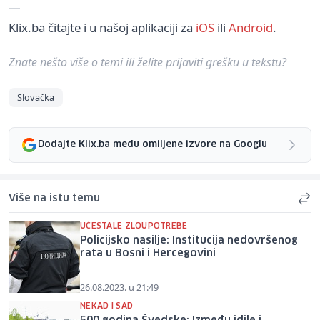
Klix.ba čitajte i u našoj aplikaciji za
iOS
ili
Android
.
Znate nešto više o temi ili želite prijaviti grešku u tekstu?
Slovačka
Dodajte Klix.ba među omiljene izvore na Googlu
Više na istu temu
UČESTALE ZLOUPOTREBE
Policijsko nasilje: Institucija nedovršenog
rata u Bosni i Hercegovini
26.08.2023. u 21:49
NEKAD I SAD