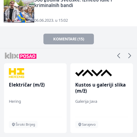
500 godina Švedske: Između idile i
kriminalnih bandi
06.06.2023. u 15:02
KOMENTARI (15)
Električar (m/ž)
Kustos u galeriji slika
(m/ž)
Hering
Galerija Java
Široki Brijeg
Sarajevo