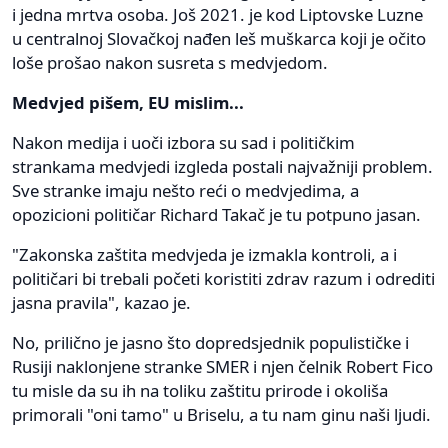
i jedna mrtva osoba. Još 2021. je kod Liptovske Luzne
u centralnoj Slovačkoj nađen leš muškarca koji je očito
loše prošao nakon susreta s medvjedom.
Medvjed pišem, EU mislim...
Nakon medija i uoči izbora su sad i političkim
strankama medvjedi izgleda postali najvažniji problem.
Sve stranke imaju nešto reći o medvjedima, a
opozicioni političar Richard Takač je tu potpuno jasan.
"Zakonska zaštita medvjeda je izmakla kontroli, a i
političari bi trebali početi koristiti zdrav razum i odrediti
jasna pravila", kazao je.
No, prilično je jasno što dopredsjednik populističke i
Rusiji naklonjene stranke SMER i njen čelnik Robert Fico
tu misle da su ih na toliku zaštitu prirode i okoliša
primorali "oni tamo" u Briselu, a tu nam ginu naši ljudi.