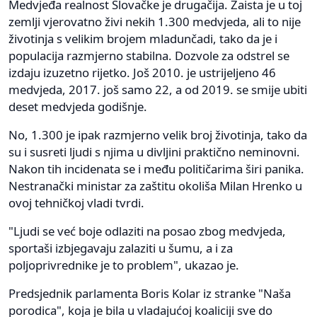
Medvjeđa realnost Slovačke je drugačija. Zaista je u toj
zemlji vjerovatno živi nekih 1.300 medvjeda, ali to nije
životinja s velikim brojem mladunčadi, tako da je i
populacija razmjerno stabilna. Dozvole za odstrel se
izdaju izuzetno rijetko. Još 2010. je ustrijeljeno 46
medvjeda, 2017. još samo 22, a od 2019. se smije ubiti
deset medvjeda godišnje.
No, 1.300 je ipak razmjerno velik broj životinja, tako da
su i susreti ljudi s njima u divljini praktično neminovni.
Nakon tih incidenata se i među političarima širi panika.
Nestranački ministar za zaštitu okoliša Milan Hrenko u
ovoj tehničkoj vladi tvrdi.
"Ljudi se već boje odlaziti na posao zbog medvjeda,
sportaši izbjegavaju zalaziti u šumu, a i za
poljoprivrednike je to problem", ukazao je.
Predsjednik parlamenta Boris Kolar iz stranke "Naša
porodica", koja je bila u vladajućoj koaliciji sve do