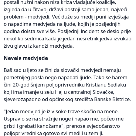
postali nužni nakon niza kriza vladajuće koalicije,
izgleda da u čitavoj državi postoji samo jedan, najveći
problem - medvjedi. Već duže su mediji puni izvještaja
o napadima medvjeda na ljude, kojih je posljednjih
godina doista sve više. Posljednji incident se desio prije
nekoliko sedmica kada je jedan nesretnik jedva izvukao
živu glavu iz kandži medvjeda.
Navala medvjeda
Baš sad u ljeto se čini da slovački medvjedi nemaju
pametnijeg posla nego napadati ljude. Tako se barem
čini 20-godišnjem poljoprivredniku Kristianu Sedlaku
koji ima imanje u selu Haj u centralnoj Slovačke,
sjeverozapadno od općinskog središta Banske Bistrice.
"Jedan medvjed je iz visoke trave skočio na mene.
Uspravio se na stražnje noge i napao me, počeo me
gristi i grebati kandžama", prenose svjedočanstvo
poljoprivrednika gotovo svi mediji u zemlji.