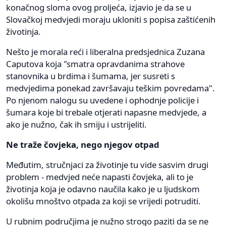
konačnog sloma ovog proljeća, izjavio je da se u
Slovačkoj medvjedi moraju ukloniti s popisa zaštićenih
životinja.
Nešto je morala reći i liberalna predsjednica Zuzana
Caputova koja "smatra opravdanima strahove
stanovnika u brdima i šumama, jer susreti s
medvjedima ponekad završavaju teškim povredama".
Po njenom nalogu su uvedene i ophodnje policije i
šumara koje bi trebale otjerati napasne medvjede, a
ako je nužno, čak ih smiju i ustrijeliti.
Ne traže čovjeka, nego njegov otpad
Međutim, stručnjaci za životinje tu vide sasvim drugi
problem - medvjed neće napasti čovjeka, ali to je
životinja koja je odavno naučila kako je u ljudskom
okolišu mnoštvo otpada za koji se vrijedi potruditi.
U rubnim područjima je nužno strogo paziti da se ne