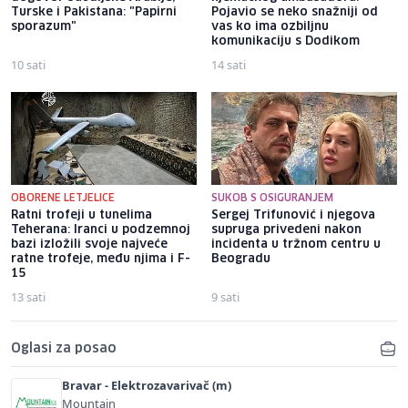
Turske i Pakistana: "Papirni
Pojavio se neko snažniji od
sporazum"
vas ko ima ozbiljnu
komunikaciju s Dodikom
10 sati
14 sati
OBORENE LETJELICE
SUKOB S OSIGURANJEM
Ratni trofeji u tunelima
Sergej Trifunović i njegova
Teherana: Iranci u podzemnoj
supruga privedeni nakon
bazi izložili svoje najveće
incidenta u tržnom centru u
ratne trofeje, među njima i F-
Beogradu
15
13 sati
9 sati
Oglasi za posao
Bravar - Elektrozavarivač (m)
Mountain