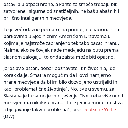
ostavljaju otpaci hrane, a kante za smeće trebaju biti
zatvorene i sigurne od znatiželjnih, ne baš slabašnih i
prilično inteligentnih medvjeda.
To je već odavno poznato, na primjer, i u nacionalnim
parkovima u Sjedinjenim Američkim Državama u
kojima je najstrože zabranjeno tek tako bacati hranu.
Naime, ako se čovjek nađe medvjedu na putu prema
slasnom zalogaju, to onda zaista može biti opasno.
Jaroslav Slastan, dobar poznavatelj tih životinja, ide i
korak dalje. Smatra mogućim da i lovci namjerno
hrane medvjede da bi im bilo dozvoljeno ustrijeliti ih
kao "problematične životinje". No, sve u svemu, za
Slastana je tu samo jedno rješenje: "Ne treba više nuditi
medvjedima nikakvu hranu. To je jedina mogućnost za
izbjegavanje takvih problema", piše
Deutsche Welle
(DW).