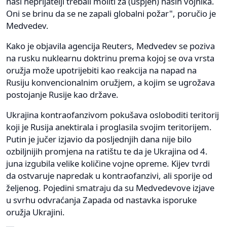
naši neprijatelji trebali moliti za (uspjeh) naših vojnika.
Oni se brinu da se ne zapali globalni požar", poručio je
Medvedev.
Kako je objavila agencija Reuters, Medvedev se poziva
na rusku nuklearnu doktrinu prema kojoj se ova vrsta
oružja može upotrijebiti kao reakcija na napad na
Rusiju konvencionalnim oružjem, a kojim se ugrožava
postojanje Rusije kao države.
Ukrajina kontraofanzivom pokušava osloboditi teritorij
koji je Rusija anektirala i proglasila svojim teritorijem.
Putin je jučer izjavio da posljednjih dana nije bilo
ozbiljnijih promjena na ratištu te da je Ukrajina od 4.
juna izgubila velike količine vojne opreme. Kijev tvrdi
da ostvaruje napredak u kontraofanzivi, ali sporije od
željenog. Pojedini smatraju da su Medvedevove izjave
u svrhu odvraćanja Zapada od nastavka isporuke
oružja Ukrajini.