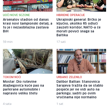
UOČI NOVE SEZONE
HIBRIDNE OPERACIJE
Arsenalov stadion od danas
Ukrajinski general: Brčko je
krasi novi šampionski detalj, a
ključno, ukoliko RS odluči
tu je i nezaobilazna zastava
zauzeti koridor, NATO-a će
BiH
morati povući snage sa
Baltika
59 min
17 sati
TOKOM NOĆI
URBANO ZELENILO
Mostar: Dio ruševine
Dalibor Ballian: Stanovnica
Alajbegovića kuće pao na
Sarajeva tražila da se stablo
parkirane automobile i
posječe jer ne vidi auto na
napravio veliku štetu
parkingu; saditi po ovim
vrućinama nije normalno
4 sata
1 sat