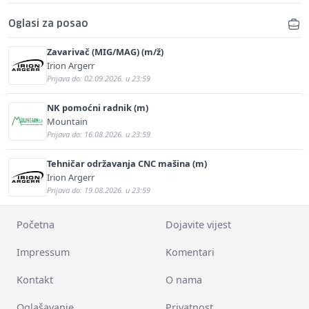
Oglasi za posao
Zavarivač (MIG/MAG) (m/ž)
Irion Argerr
Prijava do: 02.09.2026. u 23:59
NK pomoćni radnik (m)
Mountain
Prijava do: 16.08.2026. u 23:59
Tehničar održavanja CNC mašina (m)
Irion Argerr
Prijava do: 19.08.2026. u 23:59
Početna
Dojavite vijest
Impressum
Komentari
Kontakt
O nama
Oglašavanje
Privatnost