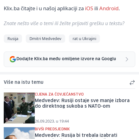
Klix.ba čitajte i u našoj aplikaciji za
iOS
ili
Android
.
Znate nešto više o temi ili želite prijaviti grešku u tekstu?
Rusija
Dmitri Medvedev
rat u Ukrajini
Dodajte Klix.ba među omiljene izvore na Googlu
Više na istu temu
CIJENA ZA ČOVJEČANSTVO
Medvedev: Rusiji ostaje sve manje izbora
do direktnog sukoba s NATO-om
26.09.2023. u 19:44
BIVŠI PREDSJEDNIK
Medvedev: Rusija bi trebala izabrati