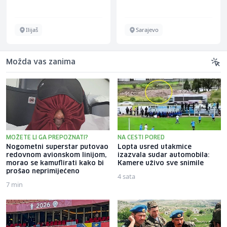
Schuhunternehmen
Ilijaš
Sarajevo
Možda vas zanima
MOŽETE LI GA PREPOZNATI?
NA CESTI PORED
Nogometni superstar putovao
Lopta usred utakmice
redovnom avionskom linijom,
izazvala sudar automobila:
morao se kamuflirati kako bi
Kamere uživo sve snimile
prošao neprimijećeno
4 sata
7 min