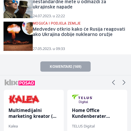
nestandardne mete u odmazdi za
ukrajinske napade
24.07.2023. u 22:22
MOGUĆA I PODJELA ZEMLJE
Medvedev otkrio kako će Rusija reagovati
ako Ukrajina dobije nuklearno oružje
27.05.2023. u 09:33
KOMENTARI (169)
Multimedijalni
Home Office
marketing kreator (m/
Kundenberater
ž)
(m/w/d) für ein
Kalea
TELUS Digital
renommiertes