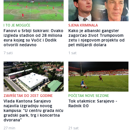
I TO JE MOGUĆE
SJENA KRIMINALA
Fanovi u Srbiji šokirani: Ovako
Kako je albanski gangster
izgleda stadion od 28 miliona
zagorčao život Trumpovom
eura kojeg su Vučić i Dodik
zetu i njegovom projektu od
otvorili nedavno
pet milijardi dolara
7 sati
1 sat
ZAVRŠETAK DO 2037. GODINE
POČETAK NOVE SEZONE
Vlada Kantona Sarajevo
Tok utakmice: Sarajevo -
najavila izgradnju novog
Radnik 0:0
kampusa: "U centru grada niču
gradski park, trg i koncertna
dvorana"
27 min
21 sat