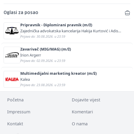
Oglasi za posao
Pripravnik - Diplomirani pravnik (m/ž)
Zajednička advokatska kancelarija Hakija Kurtović i Adis
Kurtović
Prijava do: 30.08.2026. u 23:59
Zavarivač (MIG/MAG) (m/ž)
Irion Argerr
Prijava do: 02.09.2026. u 23:59
Multimedijalni marketing kreator (m/ž)
Kalea
Prijava do: 23.08.2026. u 23:59
Početna
Dojavite vijest
Impressum
Komentari
Kontakt
O nama