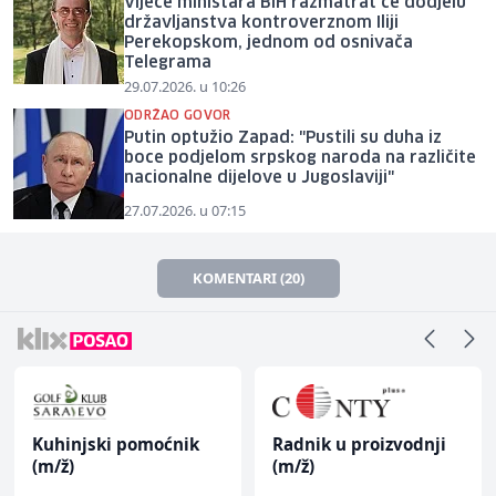
Vijeće ministara BiH razmatrat će dodjelu
državljanstva kontroverznom Iliji
Perekopskom, jednom od osnivača
Telegrama
29.07.2026. u 10:26
ODRŽAO GOVOR
Putin optužio Zapad: "Pustili su duha iz
boce podjelom srpskog naroda na različite
nacionalne dijelove u Jugoslaviji"
27.07.2026. u 07:15
KOMENTARI (20)
Kuhinjski pomoćnik
Radnik u proizvodnji
(m/ž)
(m/ž)