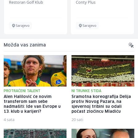
Restoran Golf Klub
Conty Plus
Sarajevo
Sarajevo
Možda vas zanima
PROTRAĆENI TALENT
NI TRUNKE STIDA
Alen Halilović će novim
Sramotna koreografija Delija
transferom sam sebe
protiv Novog Pazara, na
nadmašiti: Ide van Evrope u
sjevernoj tribini su odali
13. klub u karijeri?
počast zločincu Mladiću
4 sata
20 sati