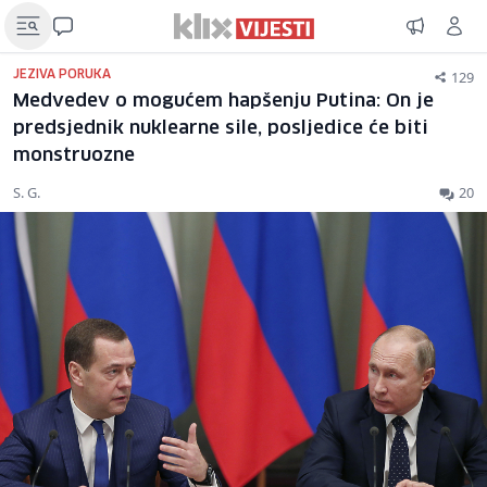
129
JEZIVA PORUKA
Medvedev o mogućem hapšenju Putina: On je
predsjednik nuklearne sile, posljedice će biti
monstruozne
S. G.
20