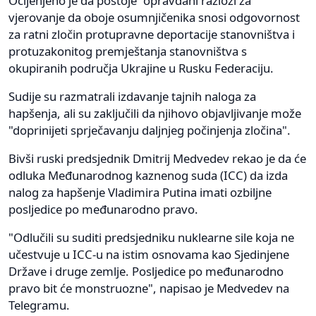
Ocijenjeno je da postoje “opravdani razlozi za
vjerovanje da oboje osumnjičenika snosi odgovornost
za ratni zločin protupravne deportacije stanovništva i
protuzakonitog premještanja stanovništva s
okupiranih područja Ukrajine u Rusku Federaciju.
Sudije su razmatrali izdavanje tajnih naloga za
hapšenja, ali su zaključili da njihovo objavljivanje može
"doprinijeti sprječavanju daljnjeg počinjenja zločina".
Bivši ruski predsjednik Dmitrij Medvedev rekao je da će
odluka Međunarodnog kaznenog suda (ICC) da izda
nalog za hapšenje Vladimira Putina imati ozbiljne
posljedice po međunarodno pravo.
"Odlučili su suditi predsjedniku nuklearne sile koja ne
učestvuje u ICC-u na istim osnovama kao Sjedinjene
Države i druge zemlje. Posljedice po međunarodno
pravo bit će monstruozne", napisao je Medvedev na
Telegramu.