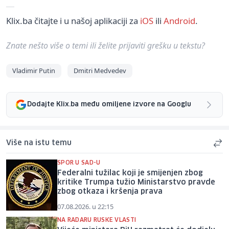
Klix.ba čitajte i u našoj aplikaciji za
iOS
ili
Android
.
Znate nešto više o temi ili želite prijaviti grešku u tekstu?
Vladimir Putin
Dmitri Medvedev
Dodajte Klix.ba među omiljene izvore na Googlu
Više na istu temu
SPOR U SAD-U
Federalni tužilac koji je smijenjen zbog
kritike Trumpa tužio Ministarstvo pravde
zbog otkaza i kršenja prava
07.08.2026. u 22:15
NA RADARU RUSKE VLASTI