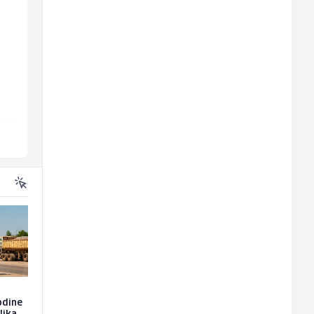
Vozač autobusa (m/ž)
Konobarica (ž)
Travel-Trans
Bosnian House Restaurant
Sarajevo
Inostranstvo
odine