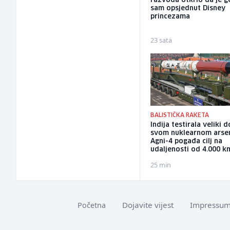
razvoda otkrio da je ge
sam opsjednut Disney
princezama
23 sata
BALISTIČKA RAKETA
Indija testirala veliki 
svom nuklearnom arsen
Agni-4 pogađa cilj na
udaljenosti od 4.000 k
25 min
Dojavite vijest
Impressu
Početna