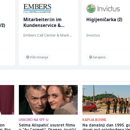
Mitarbeiter:in im
Higijeničarka (ž)
/ž)
Kundenservice &
Support (m/w/d)
Embers Call Center & Marketing
Invictus
Više lokacija
Sarajevo
USKORO NA SFF-U
KAPIJA BOSNE
kon
Selma Alispahić ususret filmu
Na današnji dan 1995. g