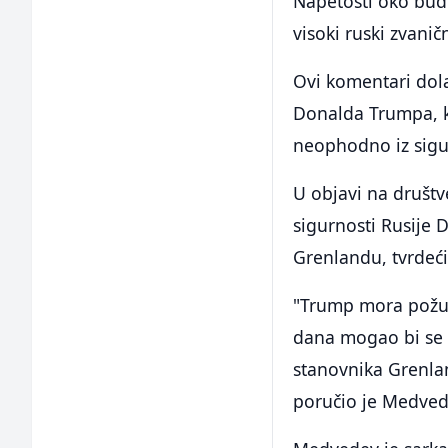
Napetosti oko bud
visoki ruski zvani
Ovi komentari dol
Donalda Trumpa, k
neophodno iz sigu
U objavi na društ
sigurnosti Rusije
Grenlandu, tvrdeći
"Trump mora požur
dana mogao bi se 
stanovnika Grenlan
poručio je Medved