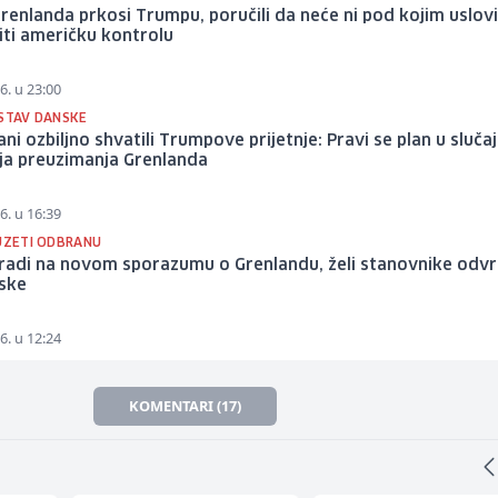
renlanda prkosi Trumpu, poručili da neće ni pod kojim uslo
iti američku kontrolu
6. u 23:00
 STAV DANSKE
ani ozbiljno shvatili Trumpove prijetnje: Pravi se plan u sluča
ja preuzimanja Grenlanda
6. u 16:39
EUZETI ODBRANU
radi na novom sporazumu o Grenlandu, želi stanovnike odvra
ske
6. u 12:24
KOMENTARI (17)