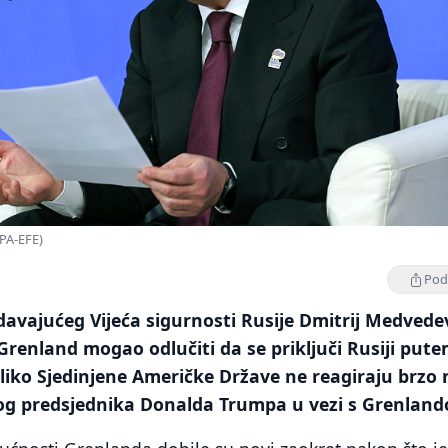
PA-EFE)
Podi
avajućeg Vijeća sigurnosti Rusije Dmitrij Medvede
 Grenland mogao odlučiti da se priključi Rusiji put
iko Sjedinjene Američke Države ne reagiraju brzo 
og predsjednika Donalda Trumpa u vezi s Grenlan