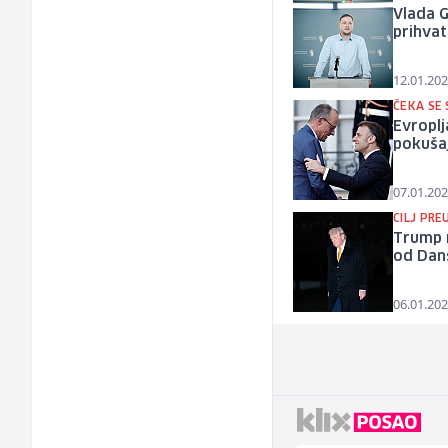
Vlada G
prihvat
12.01.202
ČEKA SE
Evroplj
pokuša
07.01.202
CILJ PR
Trump 
od Dan
06.01.202