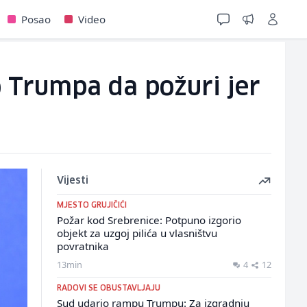
Posao
Video
 Trumpa da požuri jer
Vijesti
MJESTO GRUJIČIĆI
Požar kod Srebrenice: Potpuno izgorio
objekt za uzgoj pilića u vlasništvu
povratnika
13min
4
12
RADOVI SE OBUSTAVLJAJU
Sud udario rampu Trumpu: Za izgradnju