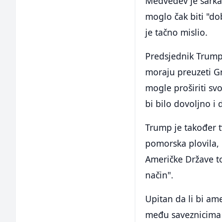
Medvedev je sarka
moglo čak biti "do
je tačno mislio.
Predsjednik Trump 
moraju preuzeti Gr
mogle proširiti svo
bi bilo dovoljno i
Trump je također t
pomorska plovila, 
Američke Države to 
način".
Upitan da li bi am
među saveznicima 