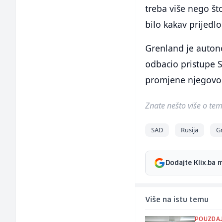
treba više nego št
bilo kakav prijedl
Grenland je autono
odbacio pristupe S
promjene njegovog
Znate nešto više o temi 
SAD
Rusija
G
Dodajte Klix.ba 
Više na istu temu
POUZDAJ