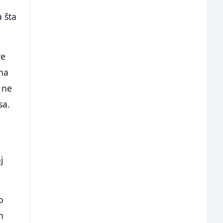
 šta
ve
ina
o ne
sa.
j
o
n