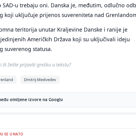
o SAD-u trebaju oni. Danska je, međutim, odlučno odb
og koji uključuje prijenos suvereniteta nad Grenlando
mna teritorija unutar Kraljevine Danske i ranije je
jedinjenih Američkih Država koji su uključivali ideju
 suverenog statusa.
ili želite prijaviti grešku u tekstu?
renland
Dmitrij Medvedev
među omiljene izvore na Googlu
U SE U NATO