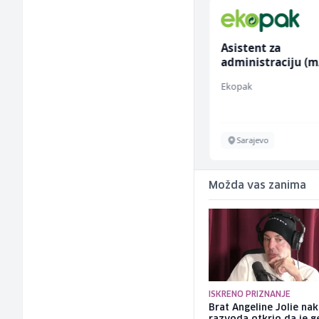
Home Office
Asistent za
Kundenberater
administraciju (m
(m/w/d) für Vattenfall
TELUS Digital
Ekopak
Sarajevo
Sarajevo
Možda vas zanima
ISKRENO PRIZNANJE
Brat Angeline Jolie na