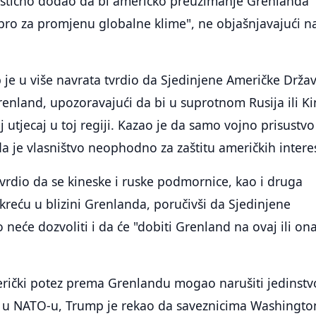
stično dodao da bi američko preuzimanje Grenlanda
bro za promjenu globalne klime", ne objašnjavajući na
je u više navrata tvrdio da Sjedinjene Američke Drža
enland, upozoravajući da bi u suprotnom Rusija ili K
j utjecaj u toj regiji. Kazao je da samo vojno prisustv
 da je vlasništvo neophodno za zaštitu američkih intere
vrdio da se kineske i ruske podmornice, kao i druga
kreću u blizini Grenlanda, poručivši da Sjedinjene
neće dozvoliti i da će "dobiti Grenland na ovaj ili ona
erički potez prema Grenlandu mogao narušiti jedinstv
u NATO-u, Trump je rekao da saveznicima Washingto