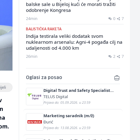
balske sale u Bijeloj kući će morati tražiti
odobrenje Kongresa
24min
0
7
BALISTIČKA RAKETA
Indija testirala veliki dodatak svom
nuklearnom arsenalu: Agni-4 pogađa cilj na
udaljenosti od 4.000 km
26min
2
7
Oglasi za posao
jeli
Digital Trust and Safety Specialist
with French and English (m/f)
TELUS Digital
v
Prijava do: 05.09.2026. u 23:59
em
Marketing saradnik (m/ž)
na
Đurić
dom.
Prijava do: 13.08.2026. u 23:59