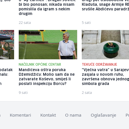
j: Bio
o "Ay Carmeli": Dragan Jovičić
drugi put oslobođena Ve
bi bio ponosan; nikada nisam
Kladuša, snage Armije R
pomislila da igram s nekim
srušile Abdićevu paradr
drugim
22 sata
5 sati
NAČELNIK OPĆINE CENTAR
TEKUĆE ODRŽAVANJE
dodatak
Mandićeva oštra poruka
"Vječna vatra" u Sarajev
alu:
Džemidžiću: Molio sam da ne
zasjala u novom ruhu,
zatvarate Koševo, smiješ li
završena obnova jedno
m
poslati inspekciju Borcu?
simbola grada
9 sati
2 sata
m
Komentari
Kontakt
O nama
Oglašavanje
P