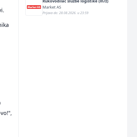
e
Rukovodilac službe logistike (m/ž)
Market AS
i.
Prijava do: 28.08.2026. u 23:59
nika
0
vo!",