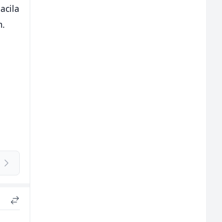
acila
m.