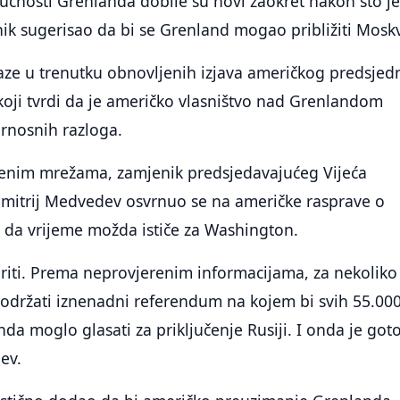
ućnosti Grenlanda dobile su novi zaokret nakon što j
čnik sugerisao da bi se Grenland mogao približiti Moskv
aze u trenutku obnovljenih izjava američkog predsjed
oji tvrdi da je američko vlasništvo nad Grenlandom
rnosnih razloga.
venim mrežama, zamjenik predsjedavajućeg Vijeća
 Dmitrij Medvedev osvrnuo se na američke rasprave o
 da vrijeme možda ističe za Washington.
iti. Prema neprovjerenim informacijama, za nekoliko
održati iznenadni referendum na kojem bi svih 55.00
da moglo glasati za priključenje Rusiji. I onda je goto
ev.