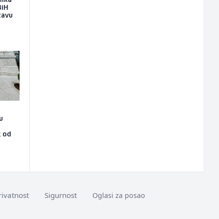
lika
BiH
žavu
u
g od
rivatnost
Sigurnost
Oglasi za posao