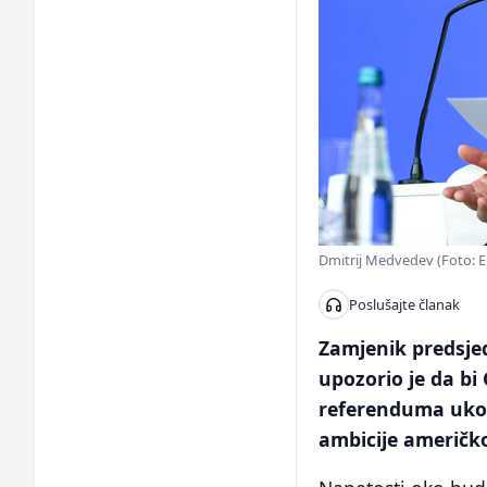
Dmitrij Medvedev (Foto: E
Poslušajte članak
Zamjenik predsjed
upozorio je da bi
referenduma ukol
ambicije američk